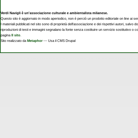
Verdi Navigli è un'associazione culturale e ambientalista milanese.
Questo sito è aggiornato in modo aperiodico, non è perciò un prodotto editoriale on line ai se
I materiali pubblicati nel sito sono di proprietà dell'associazione e dei rispettivi autori, salvo d
riproduzioni di testi e immagini segnalano la fonte senza costituire un servizio sostitutivo o 
pagina
Il sito
.
Sito realizzato da
Metaphor
--- Usa il CMS Drupal