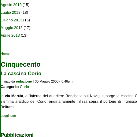
Agosto 2013
(15)
Luglio 2013
(18)
Giugno 2013
(16)
Maggio 2013
(17)
Aprile 2013
(13)
Tu sei qui
Home
Cinquecento
La cascina Corio
Inviato da
redazione
il 30 Maggio 2008 - 8:46pm
Categorie:
Corio
In
via Merula
, all'interno del quartiere Ronchetto sul Naviglio, sorge la cascina
stemma araldico dei Corio, originariamente infissa sopra il portone di ingresso al
Beltrami.
Leggi tutto
su La cascina Corio
Pubblicazioni