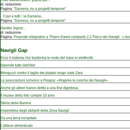
Ciao Massimiliano, grazie per
...
di:
redazione
Pagina:
"Darsena, no a progetti tampone"
Ciao a tutti ! la Darsena
...
Pagina:
"Darsena, no a progetti tampone"
Gentile Signor
...
di:
redazione
Pagina:
Proposte integrative a "Piano d'area comparto 2.2 Parco dei Navigli - L'acqu
Navigli Gap
Ecco il sistema che trasforma le onde del mare in elettricità
Dipende tutto dall'Aler
Monguzzi contro il taglio dei platani lungo viale Zara
Le associazioni scrivono a Pisapia: «Riaprire le conche dei Navigli»
Anche gli alberi hanno diritto a una fine dignitosa.
Il museo della foto compie 10 anni
Storia della Barona
Assemblea degli abitanti della Zona Navigli
Da una terra inospitale
L'allievo dimenticato