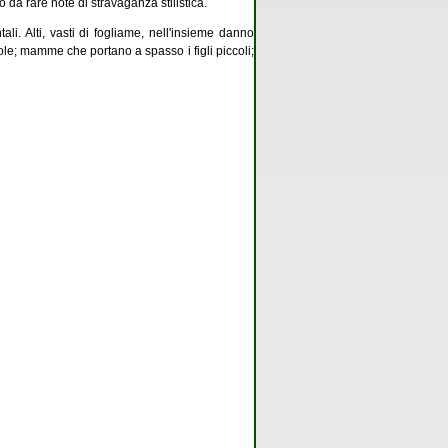
 da rare note di stravaganza stilistica.
li. Alti, vasti di fogliame, nell'insieme danno
iole; mamme che portano a spasso i figli piccoli;