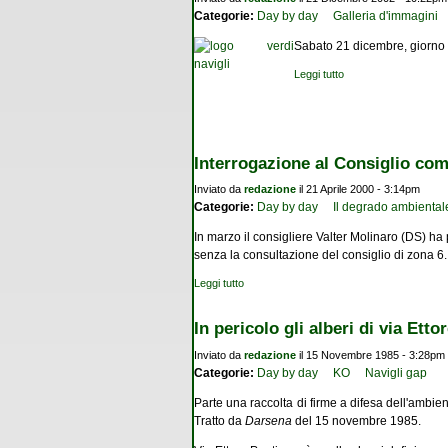
Categorie:
Day by day
Galleria d'immagini
Sabato 21 dicembre, giorno del
Leggi tutto
su Nel cortile di via S
Interrogazione al Consiglio co
Inviato da
redazione
il 21 Aprile 2000 - 3:14pm
Categorie:
Day by day
Il degrado ambiental
In marzo il consigliere Valter Molinaro (DS) h
senza la consultazione del consiglio di zona 6
Leggi tutto
su Interrogazione al Consiglio comunale:
In pericolo gli alberi di via Etto
Inviato da
redazione
il 15 Novembre 1985 - 3:28pm
Categorie:
Day by day
KO
Navigli gap
Parte una raccolta di firme a dif
esa dell'ambient
Tratto da
Darsena
del 15 novembre 1985.