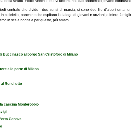
na bella strada. Edifici vecchi e nuovi accomunati dall'anonimato, invano contrastato
iedi centrale che divide i due sensi di marcia, ci sono due file d'alberi ornamenta
 in bicicletta, panchine che ospitano il dialogo di giovani e anziani, o intere famigl
rco in scala ridotta e per questo, più amato.
 di Buccinasco al borgo San Cristoforo di Milano
tere alle porte di Milano
e al Ronchetto
 la cascina Monterobbio
vigli
i Porta Genova
io