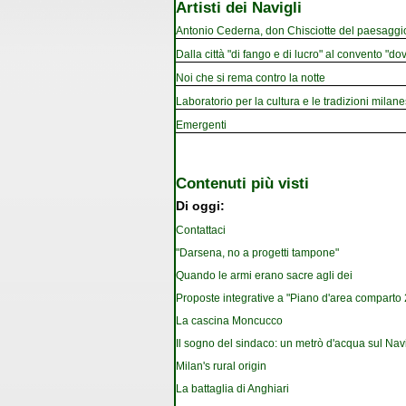
Artisti dei Navigli
Antonio Cederna, don Chisciotte del paesaggi
Dalla città "di fango e di lucro" al convento "dov
Noi che si rema contro la notte
Laboratorio per la cultura e le tradizioni milan
Emergenti
Contenuti più visti
Di oggi:
Contattaci
"Darsena, no a progetti tampone"
Quando le armi erano sacre agli dei
Proposte integrative a "Piano d'area comparto 2.
La cascina Moncucco
Il sogno del sindaco: un metrò d'acqua sul Nav
Milan's rural origin
La battaglia di Anghiari