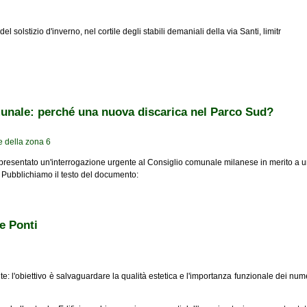
 solstizio d'inverno, nel cortile degli stabili demaniali della via Santi, limitr
anti la festa in maschera della 'Corte di Transilvania'
munale: perché una nuova discarica nel Parco Sud?
e della zona 6
a presentato un'interrogazione urgente al Consiglio comunale milanese in merito a u
. Pubblichiamo il testo del documento:
 perché una nuova discarica nel Parco Sud?
re Ponti
e: l'obiettivo è salvaguardare la qualità estetica e l'importanza funzionale dei nume