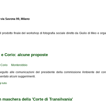
 via Savona 99, Milano
l prodotto finale del workshop di fotografia sociale diretto da Giulio di Meo e or
 e Corio: alcune proposte
Corio
Monterobbio
seguito alle comunicazioni del presidente della commissione Ambiente del con
sentato alcuni suggerimenti.
i tutto
su Riqualificazione di Monterobbio e Corio: alcune proposte
 in maschera della 'Corte di Transilvania'