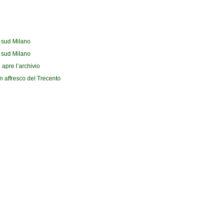
l sud Milano
l sud Milano
 apre l’archivio
n affresco del Trecento