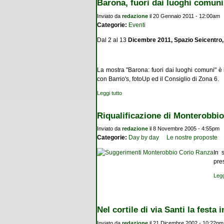
Barona, fuori dai luoghi comuni
Inviato da
redazione
il 20 Gennaio 2011 - 12:00am
Categorie:
Eventi
Dal 2 al 13
Dicembre 2011, Spazio Seicentro,
La mostra "Barona: fuori dai luoghi comuni" è i
con Barrio's, fotoUp ed il Consiglio di Zona 6.
Leggi tutto
su Barona, fuori dai luoghi comuni
Riqualificazione di Monterobbio
Inviato da
redazione
il 8 Novembre 2005 - 4:55pm
Categorie:
Day by day
Le nostre proposte
In 
pre
Legg
Nel cortile di via Santi la festa
Inviato da
redazione
il 21 Dicembre 2002 - 10:22pm