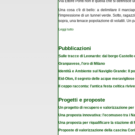
Via Ettore Ponti non è quella che si definisce u
Una cosa c'è di bello: a delimitare il marciap
l'impressione di un tunnel verde. Sotto, ragazzi
sopra, una tenace popolazione di volatili. Un pa
Leggi tutto
su In pericolo gli alberi di via Ettore Ponti
Pubblicazioni
Sulle tracce di Leonardo: dal borgo Castello
Granpavese, l'oro di Milano
Identità e Ambiente sul Naviglio Grande: Il po
Eid-Olon, il segreto delle acque meravigliose
Il ceppo racconta: l'antica festa celtica riviv
Progetti e proposte
Un progetto di recupero e valorizzazione per
Una proposta innovativa: l'ecomuseo tra i Na
Una proposta per riqualificare la stazione d
Proposte di valorizzazione della cascina Cor