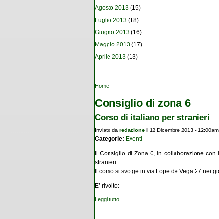
Agosto 2013
(15)
Luglio 2013
(18)
Giugno 2013
(16)
Maggio 2013
(17)
Aprile 2013
(13)
Tu sei qui
Home
Consiglio di zona 6
Corso di italiano per stranieri
Inviato da
redazione
il 12 Dicembre 2013 - 12:00am
Categorie:
Eventi
Il Consiglio di Zona 6, in collaborazione con
stranieri.
Il corso si svolge in via Lope de Vega 27
nei gi
E’ rivolto:
Leggi tutto
su Corso di italiano per stranieri