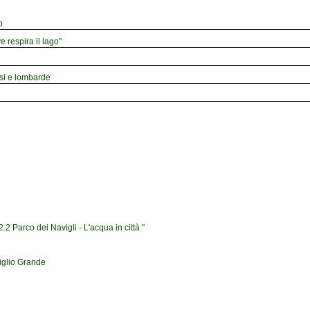
o
e respira il lago"
esi e lombarde
2 Parco dei Navigli - L'acqua in città "
iglio Grande