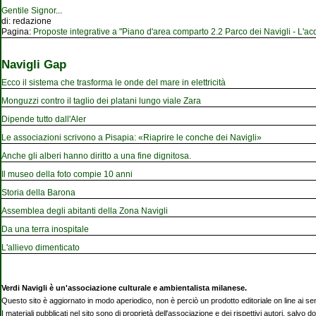
Gentile Signor
...
di:
redazione
Pagina:
Proposte integrative a "Piano d'area comparto 2.2 Parco dei Navigli - L'acqu
Navigli Gap
Ecco il sistema che trasforma le onde del mare in elettricità
Monguzzi contro il taglio dei platani lungo viale Zara
Dipende tutto dall'Aler
Le associazioni scrivono a Pisapia: «Riaprire le conche dei Navigli»
Anche gli alberi hanno diritto a una fine dignitosa.
Il museo della foto compie 10 anni
Storia della Barona
Assemblea degli abitanti della Zona Navigli
Da una terra inospitale
L'allievo dimenticato
Verdi Navigli è un'associazione culturale e ambientalista milanese.
Questo sito è aggiornato in modo aperiodico, non è perciò un prodotto editoriale on line ai se
I materiali pubblicati nel sito sono di proprietà dell'associazione e dei rispettivi autori, salvo d