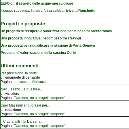
Eid-Olon, il segreto delle acque meravigliose
Il ceppo racconta: l'antica festa celtica rivive al Ronchetto
Progetti e proposte
Un progetto di recupero e valorizzazione per la cascina Monterobbio
Una proposta innovativa: l'ecomuseo tra i Navigli
Una proposta per riqualificare la stazione di Porta Genova
Proposte di valorizzazione della cascina Corio
Ultimi commenti
Per precisione, la parte
...
di:
emanuele di bernardo
Pagina:
La cascina Moncucco
ciao .. esatto .. e questa è
...
di:
visitatore
Pagina:
"Darsena, no a progetti tampone"
Ciao Massimiliano, grazie per
...
di:
redazione
Pagina:
"Darsena, no a progetti tampone"
Ciao a tutti ! la Darsena
...
Pagina:
"Darsena, no a progetti tampone"