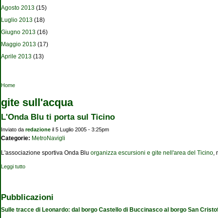
Agosto 2013
(15)
Luglio 2013
(18)
Giugno 2013
(16)
Maggio 2013
(17)
Aprile 2013
(13)
Tu sei qui
Home
gite sull'acqua
L'Onda Blu ti porta sul Ticino
Inviato da
redazione
il 5 Luglio 2005 - 3:25pm
Categorie:
MetroNavigli
L'associazione sportiva Onda Blu
organizza escursioni e gite nell'area del Ticino
,
Leggi tutto
su L'Onda Blu ti porta sul Ticino
Pubblicazioni
Sulle tracce di Leonardo: dal borgo Castello di Buccinasco al borgo San Cristo