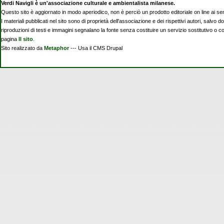
Verdi Navigli è un'associazione culturale e ambientalista milanese.
Questo sito è aggiornato in modo aperiodico, non è perciò un prodotto editoriale on line ai se
I materiali pubblicati nel sito sono di proprietà dell'associazione e dei rispettivi autori, salvo d
riproduzioni di testi e immagini segnalano la fonte senza costituire un servizio sostitutivo o 
pagina
Il sito
.
Sito realizzato da
Metaphor
--- Usa il CMS Drupal