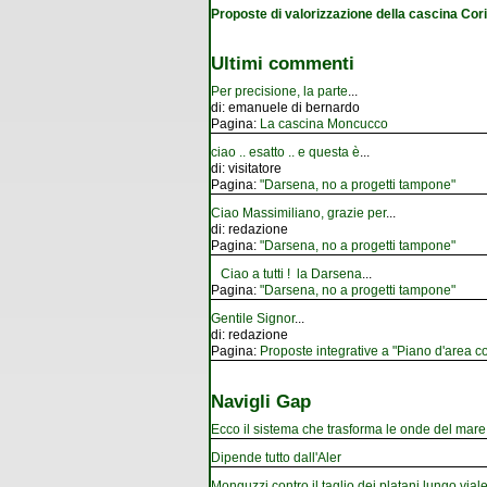
Proposte di valorizzazione della cascina Cor
Ultimi commenti
Per precisione, la parte
...
di:
emanuele di bernardo
Pagina:
La cascina Moncucco
ciao .. esatto .. e questa è
...
di:
visitatore
Pagina:
"Darsena, no a progetti tampone"
Ciao Massimiliano, grazie per
...
di:
redazione
Pagina:
"Darsena, no a progetti tampone"
Ciao a tutti ! la Darsena
...
Pagina:
"Darsena, no a progetti tampone"
Gentile Signor
...
di:
redazione
Pagina:
Proposte integrative a "Piano d'area co
Navigli Gap
Ecco il sistema che trasforma le onde del mare i
Dipende tutto dall'Aler
Monguzzi contro il taglio dei platani lungo vial