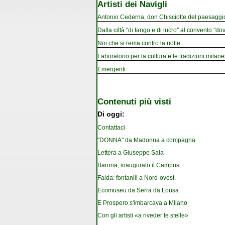
Artisti dei Navigli
Antonio Cederna, don Chisciotte del paesaggi
Dalla città "di fango e di lucro" al convento "dov
Noi che si rema contro la notte
Laboratorio per la cultura e le tradizioni milan
Emergenti
Contenuti più visti
Di oggi:
Contattaci
"DONNA" da Madonna a compagna
Lettera a Giuseppe Sala
Barona, inaugurato il Campus
Falda: fontanili a Nord-ovest.
Ecomuseu da Serra da Lousa
E Prospero s'imbarcava a Milano
Con gli artisti «a riveder le stelle»