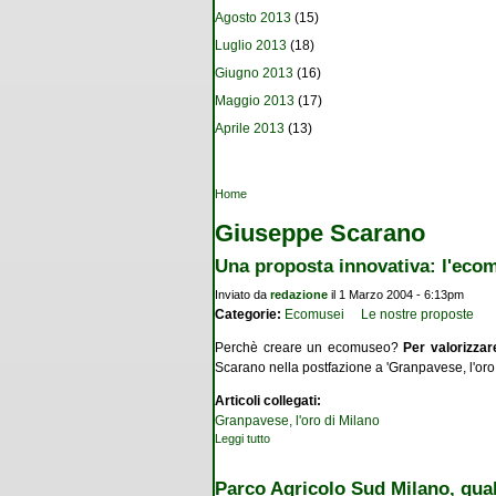
Agosto 2013
(15)
Luglio 2013
(18)
Giugno 2013
(16)
Maggio 2013
(17)
Aprile 2013
(13)
Tu sei qui
Home
Giuseppe Scarano
Una proposta innovativa: l'ecom
Inviato da
redazione
il 1 Marzo 2004 - 6:13pm
Categorie:
Ecomusei
Le nostre proposte
Perchè creare un ecomuseo?
Per valorizzar
Scarano nella postfazione a 'Granpavese, l'oro d
Articoli collegati:
Granpavese, l'oro di Milano
Leggi tutto
su Una proposta innovativa: l'ecomuseo tra
Parco Agricolo Sud Milano, qua