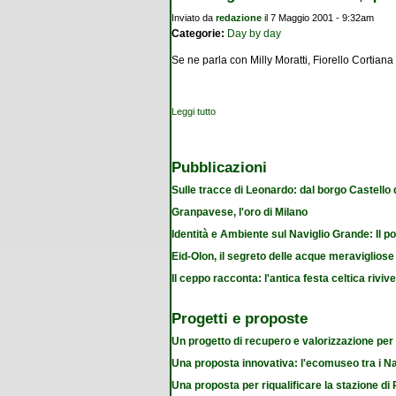
Inviato da
redazione
il 7 Maggio 2001 - 9:32am
Categorie:
Day by day
Se ne parla con Milly Moratti, Fiorello Cortiana
Leggi tutto
su Parco Agricolo Sud Milano, quale futur
Pubblicazioni
Sulle tracce di Leonardo: dal borgo Castello
Granpavese, l'oro di Milano
Identità e Ambiente sul Naviglio Grande: Il po
Eid-Olon, il segreto delle acque meravigliose
Il ceppo racconta: l'antica festa celtica riviv
Progetti e proposte
Un progetto di recupero e valorizzazione per
Una proposta innovativa: l'ecomuseo tra i Na
Una proposta per riqualificare la stazione d