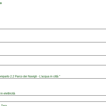
io
mparto 2.2 Parco dei Navigli - L'acqua in città "
n elettricità
e Zara