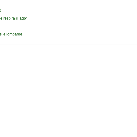
o
e respira il lago"
esi e lombarde