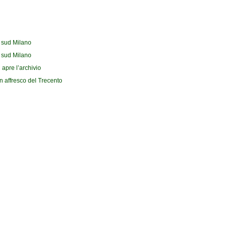
l sud Milano
l sud Milano
 apre l’archivio
n affresco del Trecento