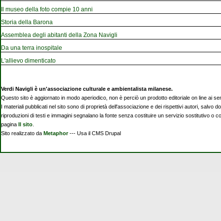
Il museo della foto compie 10 anni
Storia della Barona
Assemblea degli abitanti della Zona Navigli
Da una terra inospitale
L'allievo dimenticato
Verdi Navigli è un'associazione culturale e ambientalista milanese.
Questo sito è aggiornato in modo aperiodico, non è perciò un prodotto editoriale on line ai se
I materiali pubblicati nel sito sono di proprietà dell'associazione e dei rispettivi autori, salvo d
riproduzioni di testi e immagini segnalano la fonte senza costituire un servizio sostitutivo o 
pagina
Il sito
.
Sito realizzato da
Metaphor
--- Usa il CMS Drupal