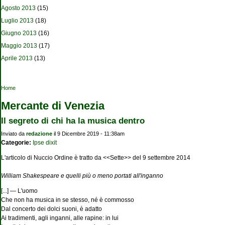
Agosto 2013
(15)
Luglio 2013
(18)
Giugno 2013
(16)
Maggio 2013
(17)
Aprile 2013
(13)
Tu sei qui
Home
Mercante di Venezia
Il segreto di chi ha la musica dentro
Inviato da
redazione
il 9 Dicembre 2019 - 11:38am
Categorie:
Ipse dixit
L'articolo di Nuccio Ordine è tratto da <<Sette>> del 9 settembre 2014
William Shakespeare e quelli più o meno portati all'inganno
[...] — L'uomo
Che non ha musica in se stesso, né è commosso
Dal concerto dei dolci suoni, è adatto
Ai tradimenti, agli inganni, alle rapine: in lui