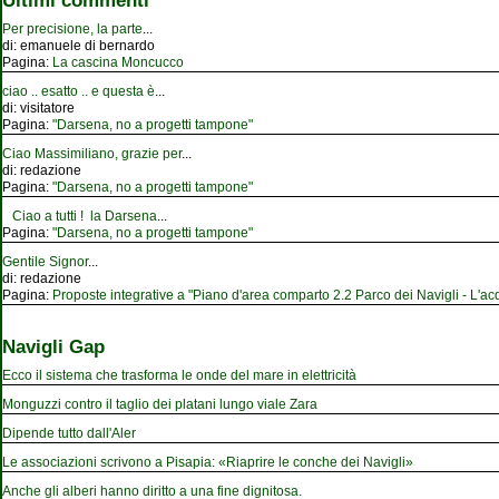
Ultimi commenti
Per precisione, la parte
...
di:
emanuele di bernardo
Pagina:
La cascina Moncucco
ciao .. esatto .. e questa è
...
di:
visitatore
Pagina:
"Darsena, no a progetti tampone"
Ciao Massimiliano, grazie per
...
di:
redazione
Pagina:
"Darsena, no a progetti tampone"
Ciao a tutti ! la Darsena
...
Pagina:
"Darsena, no a progetti tampone"
Gentile Signor
...
di:
redazione
Pagina:
Proposte integrative a "Piano d'area comparto 2.2 Parco dei Navigli - L'acqu
Navigli Gap
Ecco il sistema che trasforma le onde del mare in elettricità
Monguzzi contro il taglio dei platani lungo viale Zara
Dipende tutto dall'Aler
Le associazioni scrivono a Pisapia: «Riaprire le conche dei Navigli»
Anche gli alberi hanno diritto a una fine dignitosa.