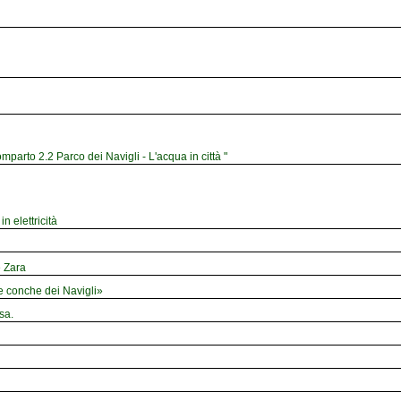
mparto 2.2 Parco dei Navigli - L'acqua in città "
n elettricità
e Zara
le conche dei Navigli»
sa.