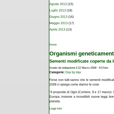
Agosto 2013
(15)
Luglio 2013
(18)
Giugno 2013
(16)
Maggio 2013
(17)
Aprile 2013
(13)
Tu sei qui
Home
Organismi geneticament
Sementi modificate coperte da 
Inviato da
redazione
il 22 Marzo 2008 - 8:57am
Categorie:
Day by day
Forse non tutti sanno che le sementi modificat
2008 ci spiega come stanno le cose.
"A proposito di Ogm (Corriere, 9 e 17 marzo): l
Europa, insieme a incredibili nuove leggi brev
pianeta.
Leggi tutto
su Sementi modificate coperte da brevetto