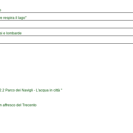
o
e respira il lago"
esi e lombarde
2 Parco dei Navigli - L'acqua in città "
n affresco del Trecento