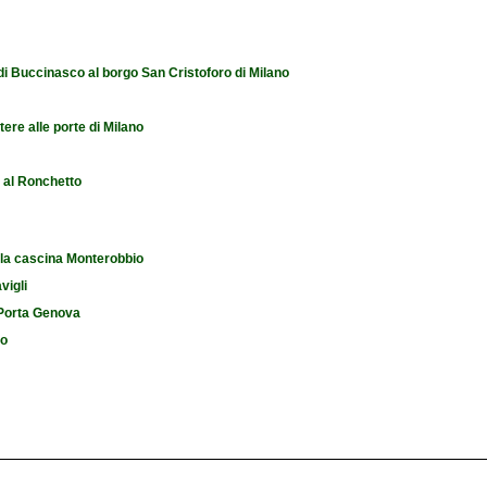
 di Buccinasco al borgo San Cristoforo di Milano
tere alle porte di Milano
e al Ronchetto
 la cascina Monterobbio
vigli
i Porta Genova
io