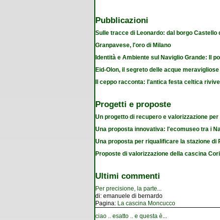
Pubblicazioni
Sulle tracce di Leonardo: dal borgo Castello
Granpavese, l'oro di Milano
Identità e Ambiente sul Naviglio Grande: Il po
Eid-Olon, il segreto delle acque meravigliose
Il ceppo racconta: l'antica festa celtica riviv
Progetti e proposte
Un progetto di recupero e valorizzazione per
Una proposta innovativa: l'ecomuseo tra i Na
Una proposta per riqualificare la stazione d
Proposte di valorizzazione della cascina Cor
Ultimi commenti
Per precisione, la parte
...
di:
emanuele di bernardo
Pagina:
La cascina Moncucco
ciao .. esatto .. e questa è
...