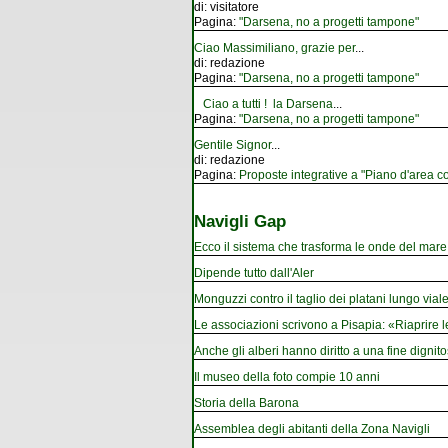
di:
visitatore
Pagina:
"Darsena, no a progetti tampone"
Ciao Massimiliano, grazie per
...
di:
redazione
Pagina:
"Darsena, no a progetti tampone"
Ciao a tutti ! la Darsena
...
Pagina:
"Darsena, no a progetti tampone"
Gentile Signor
...
di:
redazione
Pagina:
Proposte integrative a "Piano d'area co
Navigli Gap
Ecco il sistema che trasforma le onde del mare i
Dipende tutto dall'Aler
Monguzzi contro il taglio dei platani lungo vial
Le associazioni scrivono a Pisapia: «Riaprire 
Anche gli alberi hanno diritto a una fine dignito
Il museo della foto compie 10 anni
Storia della Barona
Assemblea degli abitanti della Zona Navigli