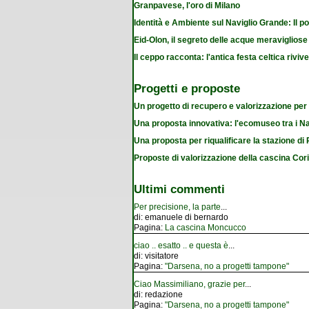
Granpavese, l'oro di Milano
Identità e Ambiente sul Naviglio Grande: Il po
Eid-Olon, il segreto delle acque meravigliose
Il ceppo racconta: l'antica festa celtica riviv
Progetti e proposte
Un progetto di recupero e valorizzazione per
Una proposta innovativa: l'ecomuseo tra i Na
Una proposta per riqualificare la stazione d
Proposte di valorizzazione della cascina Cor
Ultimi commenti
Per precisione, la parte
...
di:
emanuele di bernardo
Pagina:
La cascina Moncucco
ciao .. esatto .. e questa è
...
di:
visitatore
Pagina:
"Darsena, no a progetti tampone"
Ciao Massimiliano, grazie per
...
di:
redazione
Pagina:
"Darsena, no a progetti tampone"