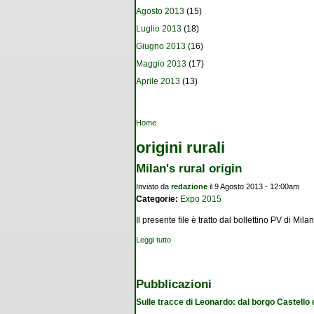
Agosto 2013
(15)
Luglio 2013
(18)
Giugno 2013
(16)
Maggio 2013
(17)
Aprile 2013
(13)
Tu sei qui
Home
origini rurali
Milan's rural origin
Inviato da
redazione
il 9 Agosto 2013 - 12:00am
Categorie:
Expo 2015
Il presente file è tratto dal bollettino PV di Mil
Leggi tutto
su Milan's rural origin
Pubblicazioni
Sulle tracce di Leonardo: dal borgo Castello