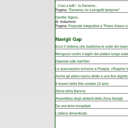
Ciao a tutti ! la Darsena
...
Pagina:
"Darsena, no a progetti tampone"
Gentile Signor
...
di:
redazione
Pagina:
Proposte integrative a "Piano d'area co
Navigli Gap
Ecco il sistema che trasforma le onde del mare i
Monguzzi contro il taglio dei platani lungo vial
Dipende tutto dall'Aler
Le associazioni scrivono a Pisapia: «Riaprire 
Anche gli alberi hanno diritto a una fine dignito
Il museo della foto compie 10 anni
Storia della Barona
Assemblea degli abitanti della Zona Navigli
Da una terra inospitale
L'allievo dimenticato