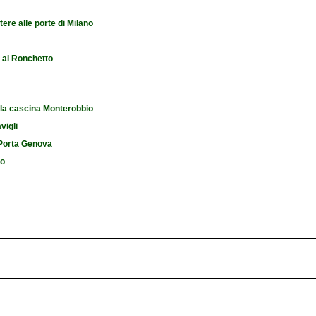
tere alle porte di Milano
e al Ronchetto
 la cascina Monterobbio
vigli
i Porta Genova
io