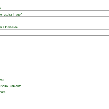
o
e respira il lago"
esi e lombarde
coli
 ispirò Bramante
prire