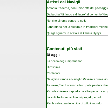
Artisti dei Navigli
Antonio Cederna, don Chisciotte del paesaggi
Dalla città "di fango e di lucro" al convento "dov
Noi che si rema contro la notte
Laboratorio per la cultura e le tradizioni milan
Quegli sguardi in scatola di Chiara Dynys
Contenuti più visti
Di oggi:
La ricetta degli imprenditori
Hiroshima
Contattaci
Naviglio Grande e Naviglio Pavese: i nuovi vin
Ticinese, San Lorenzo e la cupola perduta che
Piccole chiese e cappelle: le altre perle da sco
Le antiche fortezze. I nuovi progetti, eccoli
Per la salvezza delle città di tutto il mondo