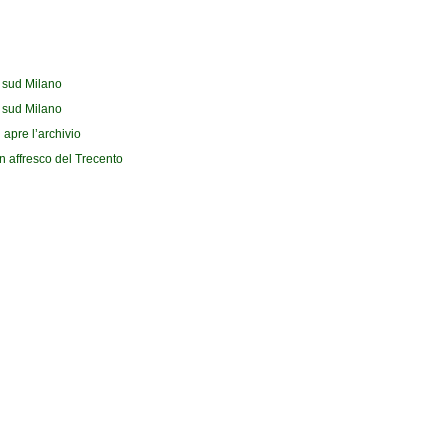
l sud Milano
l sud Milano
 apre l’archivio
n affresco del Trecento