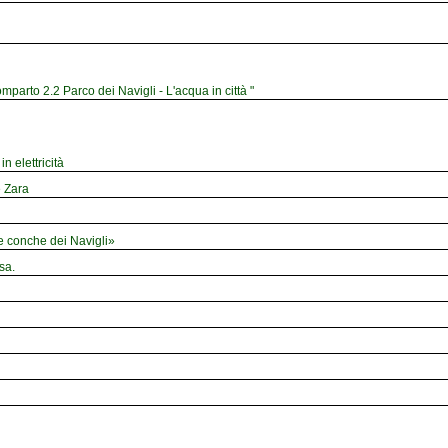
mparto 2.2 Parco dei Navigli - L'acqua in città "
n elettricità
e Zara
le conche dei Navigli»
sa.