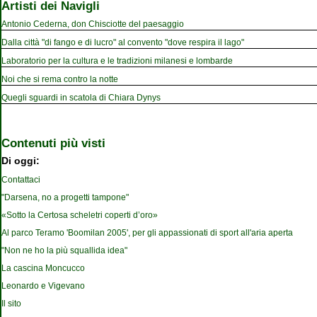
Artisti dei Navigli
Antonio Cederna, don Chisciotte del paesaggio
Dalla città "di fango e di lucro" al convento "dove respira il lago"
Laboratorio per la cultura e le tradizioni milanesi e lombarde
Noi che si rema contro la notte
Quegli sguardi in scatola di Chiara Dynys
Contenuti più visti
Di oggi:
Contattaci
"Darsena, no a progetti tampone"
«Sotto la Certosa scheletri coperti d’oro»
Al parco Teramo 'Boomilan 2005', per gli appassionati di sport all'aria aperta
"Non ne ho la più squallida idea"
La cascina Moncucco
Leonardo e Vigevano
Il sito