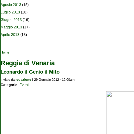
Agosto 2013
(15)
Luglio 2013
(18)
Giugno 2013
(16)
Maggio 2013
(17)
Aprile 2013
(13)
Tu sei qui
Home
Reggia di Venaria
Leonardo il Genio il Mito
Inviato da
redazione
il 29 Gennaio 2012 - 12:00am
Categorie:
Eventi