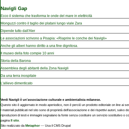
Navigli Gap
Ecco il sistema che trasforma le onde del mare in elettricità
Monguzzi contro il taglio dei platani lungo viale Zara
Dipende tutto dall'Aler
Le associazioni scrivono a Pisapia: «Riaprire le conche dei Navigli»
Anche gli alberi hanno diritto a una fine dignitosa.
Il museo della foto compie 10 anni
Storia della Barona
Assemblea degli abitanti della Zona Navigli
Da una terra inospitale
L'allievo dimenticato
Verdi Navigli è un'associazione culturale e ambientalista milanese.
Questo sito è aggiornato in modo aperiodico, non è perciò un prodotto editoriale on line ai se
I materiali pubblicati nel sito sono di proprietà dell'associazione e dei rispettivi autori, salvo d
riproduzioni di testi e immagini segnalano la fonte senza costituire un servizio sostitutivo o 
pagina
Il sito
.
Sito realizzato da
Metaphor
--- Usa il CMS Drupal