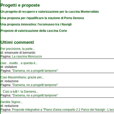
Progetti e proposte
Un progetto di recupero e valorizzazione per la cascina Monterobbio
Una proposta per riqualificare la stazione di Porta Genova
Una proposta innovativa: l'ecomuseo tra i Navigli
Proposte di valorizzazione della cascina Corio
Ultimi commenti
Per precisione, la parte
...
di:
emanuele di bernardo
Pagina:
La cascina Moncucco
ciao .. esatto .. e questa è
...
di:
visitatore
Pagina:
"Darsena, no a progetti tampone"
Ciao Massimiliano, grazie per
...
di:
redazione
Pagina:
"Darsena, no a progetti tampone"
Ciao a tutti ! la Darsena
...
Pagina:
"Darsena, no a progetti tampone"
Gentile Signor
...
di:
redazione
Pagina:
Proposte integrative a "Piano d'area comparto 2.2 Parco dei Navigli - L'acqu