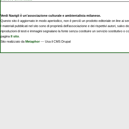
Verdi Navigli è un'associazione culturale e ambientalista milanese.
Questo sito è aggiornato in modo aperiodico, non è perciò un prodotto editoriale on line ai se
I materiali pubblicati nel sito sono di proprietà dell'associazione e dei rispettivi autori, salvo d
riproduzioni di testi e immagini segnalano la fonte senza costituire un servizio sostitutivo o 
pagina
Il sito
.
Sito realizzato da
Metaphor
--- Usa il CMS Drupal