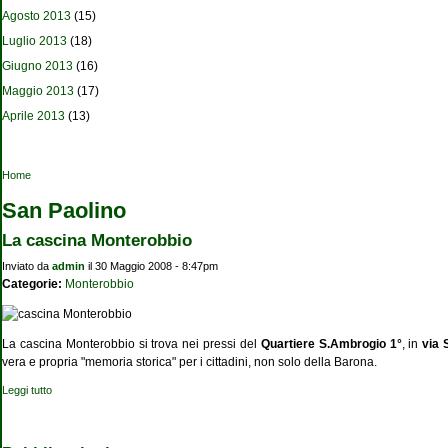
Agosto 2013
(15)
Luglio 2013
(18)
Giugno 2013
(16)
Maggio 2013
(17)
Aprile 2013
(13)
Tu sei qui
Home
San Paolino
La cascina Monterobbio
Inviato da
admin
il 30 Maggio 2008 - 8:47pm
Categorie:
Monterobbio
La cascina Monterobbio si trova nei pressi del
Quartiere S.Ambrogio 1°
, in
via 
vera e propria "memoria storica" per i cittadini, non solo della Barona.
Leggi tutto
su La cascina Monterobbio