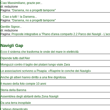
Ciao Massimiliano, grazie per
...
di:
redazione
Pagina:
"Darsena, no a progetti tampone"
Ciao a tutti ! la Darsena
...
Pagina:
"Darsena, no a progetti tampone"
Gentile Signor
...
di:
redazione
Pagina:
Proposte integrative a "Piano d'area comparto 2.2 Parco dei Navigli - L'acqu
Navigli Gap
Ecco il sistema che trasforma le onde del mare in elettricità
Dipende tutto dall'Aler
Monguzzi contro il taglio dei platani lungo viale Zara
Le associazioni scrivono a Pisapia: «Riaprire le conche dei Navigli»
Anche gli alberi hanno diritto a una fine dignitosa.
Il museo della foto compie 10 anni
Storia della Barona
Assemblea degli abitanti della Zona Navigli
Da una terra inospitale
L'allievo dimenticato