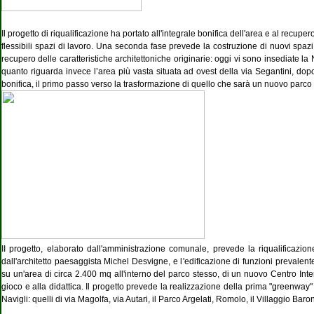
Il progetto di riqualificazione ha portato all'integrale bonifica dell'area e al recupero 
flessibili spazi di lavoro. Una seconda fase prevede la costruzione di nuovi spazi in
recupero delle caratteristiche architettoniche originarie: oggi vi sono insediate l
quanto riguarda invece l’area più vasta situata ad ovest della via Segantini, dop
bonifica, il primo passo verso la trasformazione di quello che sarà un nuovo parco
II progetto, elaborato dall'amministrazione comunale, prevede la riqualificazio
dall'architetto paesaggista Michel Desvigne, e l'edificazione di funzioni prevalent
su un'area di circa 2.400 mq all'interno del parco stesso, di un nuovo Centro Inte
gioco e alla didattica. Il progetto prevede la realizzazione della prima "greenway" 
Navigli: quelli di via Magolfa, via Autari, il Parco Argelati, Romolo, il Villaggio Baro