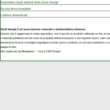
Assemblea degli abitanti della Zona Navigli
Da una terra inospitale
L'allievo dimenticato
Verdi Navigli è un'associazione culturale e ambientalista milanese.
Questo sito è aggiornato in modo aperiodico, non è perciò un prodotto editoriale on line ai se
I materiali pubblicati nel sito sono di proprietà dell'associazione e dei rispettivi autori, salvo d
riproduzioni di testi e immagini segnalano la fonte senza costituire un servizio sostitutivo o 
pagina
Il sito
.
Sito realizzato da
Metaphor
--- Usa il CMS Drupal