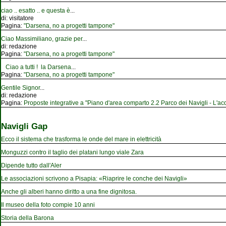
ciao .. esatto .. e questa è
...
di:
visitatore
Pagina:
"Darsena, no a progetti tampone"
Ciao Massimiliano, grazie per
...
di:
redazione
Pagina:
"Darsena, no a progetti tampone"
Ciao a tutti ! la Darsena
...
Pagina:
"Darsena, no a progetti tampone"
Gentile Signor
...
di:
redazione
Pagina:
Proposte integrative a "Piano d'area comparto 2.2 Parco dei Navigli - L'acqu
Navigli Gap
Ecco il sistema che trasforma le onde del mare in elettricità
Monguzzi contro il taglio dei platani lungo viale Zara
Dipende tutto dall'Aler
Le associazioni scrivono a Pisapia: «Riaprire le conche dei Navigli»
Anche gli alberi hanno diritto a una fine dignitosa.
Il museo della foto compie 10 anni
Storia della Barona