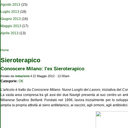
Agosto 2013
(15)
Luglio 2013
(18)
Giugno 2013
(16)
Maggio 2013
(17)
Aprile 2013
(13)
Tu sei qui
Home
Sieroterapico
Conoscere Milano: l'ex Sieroterapico
Inviato da
redazione
il 22 Maggio 2012 - 12:00am
Categorie:
OK
L'articolo è tratto da
Conoscere Milano. Nuovi Luoghi del Lavoro
, iniziativa del C
La vasta area compresa tra gli assi dei due Navigli presenta al suo centro un ambit
Milanese Serafino Belfanti. Fondato nel 1896, lavora inizialmente per lo sviluppo 
amplia la propria attività al siero antitetanico, ai vaccini, agli ormoni, agli antibiotici