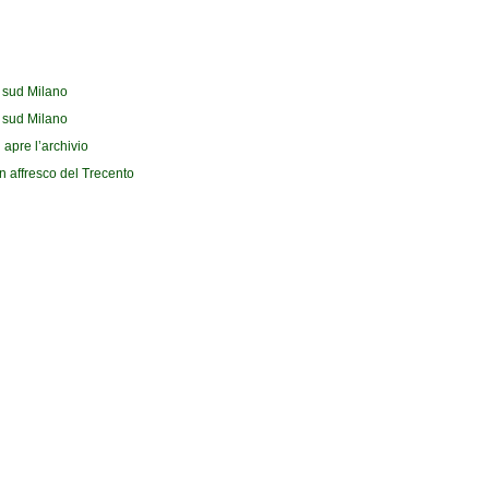
l sud Milano
l sud Milano
 apre l’archivio
n affresco del Trecento