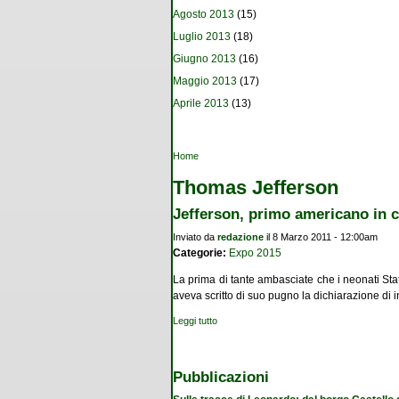
Agosto 2013
(15)
Luglio 2013
(18)
Giugno 2013
(16)
Maggio 2013
(17)
Aprile 2013
(13)
Tu sei qui
Home
Thomas Jefferson
Jefferson, primo americano in ci
Inviato da
redazione
il 8 Marzo 2011 - 12:00am
Categorie:
Expo 2015
La prima di tante ambasciate che i neonati Stat
aveva scritto di suo pugno la dichiarazione d
Leggi tutto
su Jefferson, primo americano in città "copi
Pubblicazioni