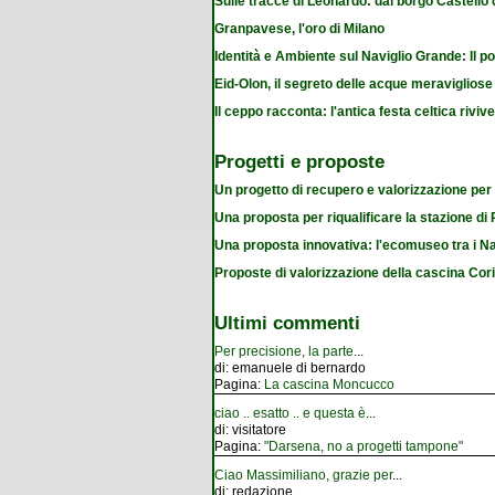
Sulle tracce di Leonardo: dal borgo Castello
Granpavese, l'oro di Milano
Identità e Ambiente sul Naviglio Grande: Il po
Eid-Olon, il segreto delle acque meravigliose
Il ceppo racconta: l'antica festa celtica riviv
Progetti e proposte
Un progetto di recupero e valorizzazione per
Una proposta per riqualificare la stazione d
Una proposta innovativa: l'ecomuseo tra i Na
Proposte di valorizzazione della cascina Cor
Ultimi commenti
Per precisione, la parte
...
di:
emanuele di bernardo
Pagina:
La cascina Moncucco
ciao .. esatto .. e questa è
...
di:
visitatore
Pagina:
"Darsena, no a progetti tampone"
Ciao Massimiliano, grazie per
...
di:
redazione