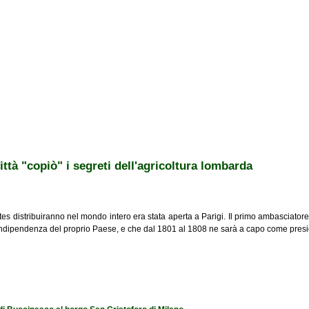
ttà "copiò" i segreti dell'agricoltura lombarda
es distribuiranno nel mondo intero era stata aperta a Parigi. Il primo ambasciatore
i indipendenza del proprio Paese, e che dal 1801 al 1808 ne sarà a capo come presi
ò" i segreti dell'agricoltura lombarda