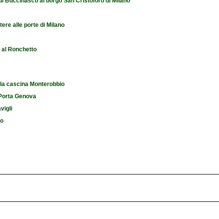
 di Buccinasco al borgo San Cristoforo di Milano
tere alle porte di Milano
e al Ronchetto
 la cascina Monterobbio
i Porta Genova
vigli
io