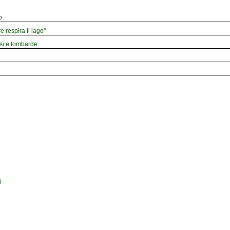
o
e respira il lago"
esi e lombarde
i