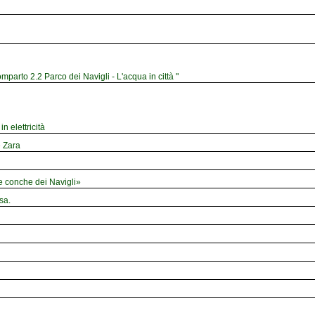
mparto 2.2 Parco dei Navigli - L'acqua in città "
n elettricità
e Zara
le conche dei Navigli»
sa.