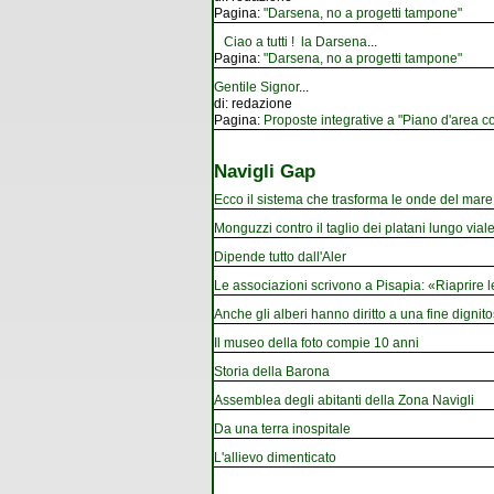
Pagina:
"Darsena, no a progetti tampone"
Ciao a tutti ! la Darsena
...
Pagina:
"Darsena, no a progetti tampone"
Gentile Signor
...
di:
redazione
Pagina:
Proposte integrative a "Piano d'area co
Navigli Gap
Ecco il sistema che trasforma le onde del mare i
Monguzzi contro il taglio dei platani lungo vial
Dipende tutto dall'Aler
Le associazioni scrivono a Pisapia: «Riaprire 
Anche gli alberi hanno diritto a una fine dignito
Il museo della foto compie 10 anni
Storia della Barona
Assemblea degli abitanti della Zona Navigli
Da una terra inospitale
L'allievo dimenticato