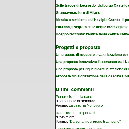
Sulle tracce di Leonardo: dal borgo Castello
Granpavese, l'oro di Milano
Identità e Ambiente sul Naviglio Grande: Il po
Eid-Olon, il segreto delle acque meravigliose
Il ceppo racconta: l'antica festa celtica riviv
Progetti e proposte
Un progetto di recupero e valorizzazione per
Una proposta innovativa: l'ecomuseo tra i Na
Una proposta per riqualificare la stazione d
Proposte di valorizzazione della cascina Cor
Ultimi commenti
Per precisione, la parte
...
di:
emanuele di bernardo
Pagina:
La cascina Moncucco
ciao .. esatto .. e questa è
...
di:
visitatore
Pagina:
"Darsena, no a progetti tampone"