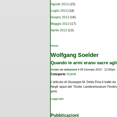
Agosto 2013
(15)
Luglio 2013
(18)
Giugno 2013
(16)
Maggio 2013
(17)
Aprile 2013
(13)
Tu sei qui
Home
Wolfgang Soelder
Quando le armi erano sacre agli
Inviato da
redazione
il 28 Gennaio 2013 - 12:00am
Categorie:
Eventi
L'articolo di Giuseppe M. Della Fina è tratto
Negli spazi del Tiroler Landesmuseum Ferdinan
armi.
Leggi tutto
su Quando le armi erano sacre agli dei
Pubblicazioni