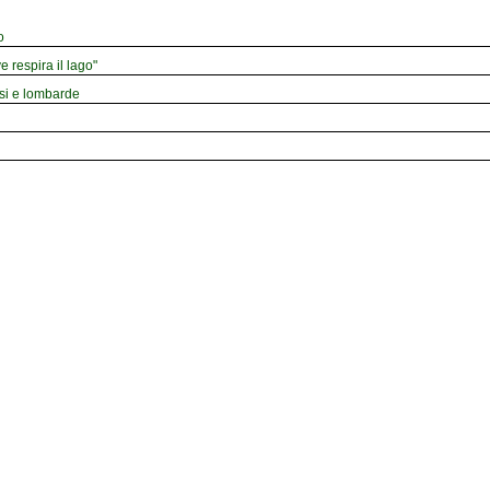
o
e respira il lago"
esi e lombarde