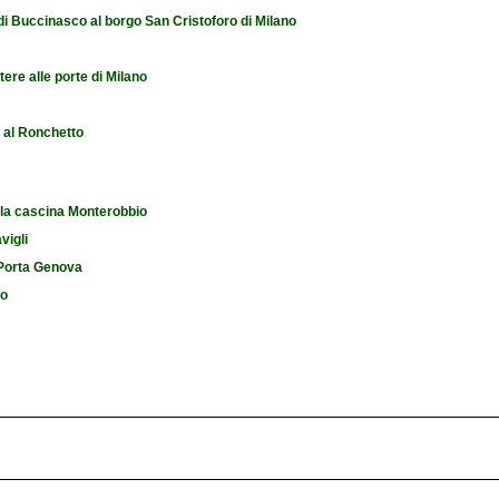
 di Buccinasco al borgo San Cristoforo di Milano
tere alle porte di Milano
e al Ronchetto
 la cascina Monterobbio
vigli
i Porta Genova
io