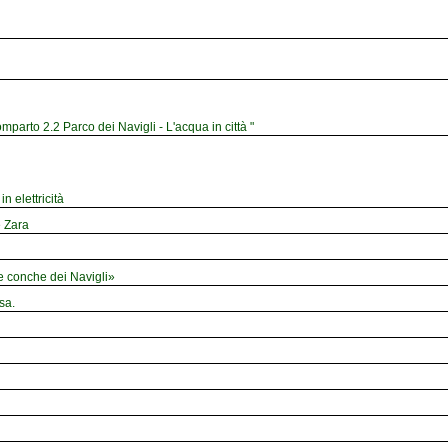
mparto 2.2 Parco dei Navigli - L'acqua in città "
n elettricità
e Zara
le conche dei Navigli»
sa.