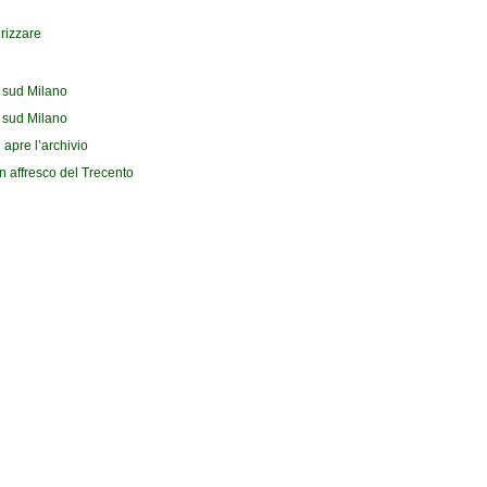
drizzare
l sud Milano
l sud Milano
 apre l’archivio
n affresco del Trecento