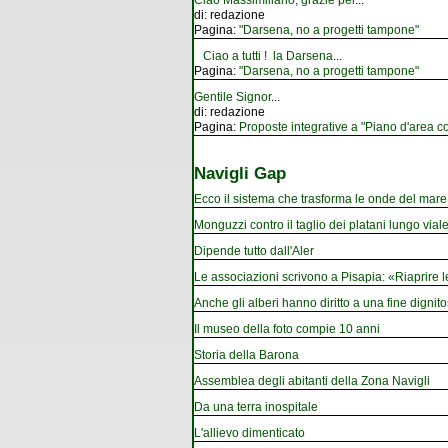
Ciao Massimiliano, grazie per
...
di:
redazione
Pagina:
"Darsena, no a progetti tampone"
Ciao a tutti ! la Darsena
...
Pagina:
"Darsena, no a progetti tampone"
Gentile Signor
...
di:
redazione
Pagina:
Proposte integrative a "Piano d'area co
Navigli Gap
Ecco il sistema che trasforma le onde del mare i
Monguzzi contro il taglio dei platani lungo vial
Dipende tutto dall'Aler
Le associazioni scrivono a Pisapia: «Riaprire 
Anche gli alberi hanno diritto a una fine dignito
Il museo della foto compie 10 anni
Storia della Barona
Assemblea degli abitanti della Zona Navigli
Da una terra inospitale
L'allievo dimenticato