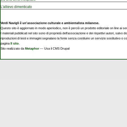
L'allievo dimenticato
Verdi Navigli è un'associazione culturale e ambientalista milanese.
Questo sito è aggiornato in modo aperiodico, non è perciò un prodotto editoriale on line ai se
I materiali pubblicati nel sito sono di proprietà dell'associazione e dei rispettivi autori, salvo d
riproduzioni di testi e immagini segnalano la fonte senza costituire un servizio sostitutivo o 
pagina
Il sito
.
Sito realizzato da
Metaphor
--- Usa il CMS Drupal