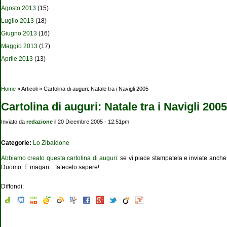
Agosto 2013
(15)
Luglio 2013
(18)
Giugno 2013
(16)
Maggio 2013
(17)
Aprile 2013
(13)
Tu sei qui
Home
» Articoli » Cartolina di auguri: Natale tra i Navigli 2005
Cartolina di auguri: Natale tra i Navigli 2005
Inviato da
redazione
il 20 Dicembre 2005 - 12:51pm
Categorie:
Lo Zibaldone
Abbiamo creato questa cartolina di auguri
: se vi piace stampatela e inviate anch
Duomo. E magari... fatecelo sapere!
Diffondi: