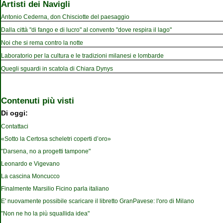
Artisti dei Navigli
Antonio Cederna, don Chisciotte del paesaggio
Dalla città "di fango e di lucro" al convento "dove respira il lago"
Noi che si rema contro la notte
Laboratorio per la cultura e le tradizioni milanesi e lombarde
Quegli sguardi in scatola di Chiara Dynys
Contenuti più visti
Di oggi:
Contattaci
«Sotto la Certosa scheletri coperti d’oro»
"Darsena, no a progetti tampone"
Leonardo e Vigevano
La cascina Moncucco
Finalmente Marsilio Ficino parla italiano
E' nuovamente possibile scaricare il libretto GranPavese: l'oro di Milano
"Non ne ho la più squallida idea"