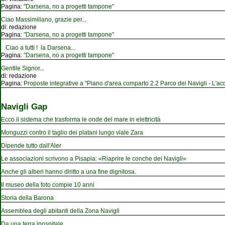
Pagina:
"Darsena, no a progetti tampone"
Ciao Massimiliano, grazie per
...
di:
redazione
Pagina:
"Darsena, no a progetti tampone"
Ciao a tutti ! la Darsena
...
Pagina:
"Darsena, no a progetti tampone"
Gentile Signor
...
di:
redazione
Pagina:
Proposte integrative a "Piano d'area comparto 2.2 Parco dei Navigli - L'acqu
Navigli Gap
Ecco il sistema che trasforma le onde del mare in elettricità
Monguzzi contro il taglio dei platani lungo viale Zara
Dipende tutto dall'Aler
Le associazioni scrivono a Pisapia: «Riaprire le conche dei Navigli»
Anche gli alberi hanno diritto a una fine dignitosa.
Il museo della foto compie 10 anni
Storia della Barona
Assemblea degli abitanti della Zona Navigli
Da una terra inospitale