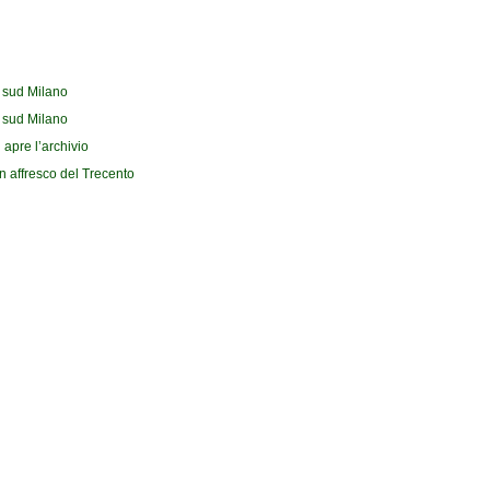
l sud Milano
l sud Milano
 apre l’archivio
n affresco del Trecento