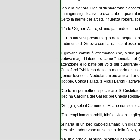
Tea e la signora Olga si dichiararono d'accordo
immagini significative, prova tante inquadratu
Certo la mente dell'artista influenza l'opera, spe
"L'arte!! Signor Mauro, stiamo parlando di una bi
"... E nulla vi si presta meglio delle acque supe
tradimento di Ginevra con Lancillotto riflesso nel
Il giovane continuò affermando che, a suo pa
poteva magari intendersi come "memoria dell'(uo
attenzione e lo batté più volte sul quadrante 
Cristoforo! "Abbiamo detto: la memoria dell'u
genius loci della Mediolanum più antica. Lui sa
Robbio, Conca Fallata (il Vicus Baroni), attrav
"Certo, mi permetto di specificare: S. Cristofo
Regina Carolina del Galles; poi Chiesa Rossa-
"Già, già, solo il Comune di Milano non se n'è
"Dai tempi immemorabili, tribù di violenti tagli
Si narra di un loro capo-sciamano, un gigante
bestiale... adoravano un semidio della Forza, u
Ma un giorno quel bruto incontrò il bambino Ges