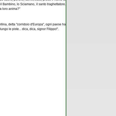
il Bambino, lo Sciamano, il santo traghettatore.
la loro anima?"
tellina, detta "corridoio d'Europa", ogni paese ha
ngo le piste... dica, dica, signor Filippo!".