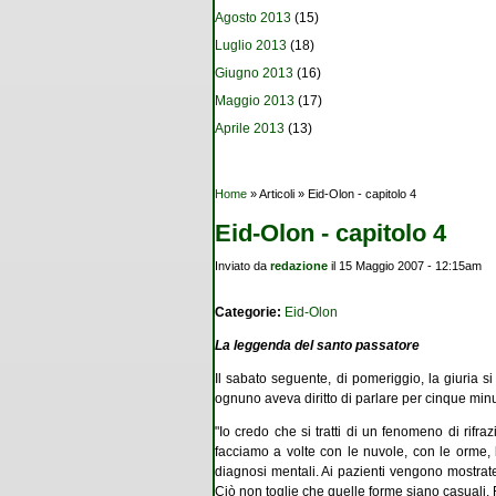
Agosto 2013
(15)
Luglio 2013
(18)
Giugno 2013
(16)
Maggio 2013
(17)
Aprile 2013
(13)
Tu sei qui
Home
» Articoli » Eid-Olon - capitolo 4
Eid-Olon - capitolo 4
Inviato da
redazione
il 15 Maggio 2007 - 12:15am
Categorie:
Eid-Olon
La leggenda del santo passatore
Il sabato seguente, di pomeriggio, la giuria si
ognuno aveva diritto di parlare per cinque minut
"Io credo che si tratti di un fenomeno di rifra
facciamo a volte con le nuvole, con le orme, l
diagnosi mentali. Ai pazienti vengono mostrat
Ciò non toglie che quelle forme siano casuali. Fu