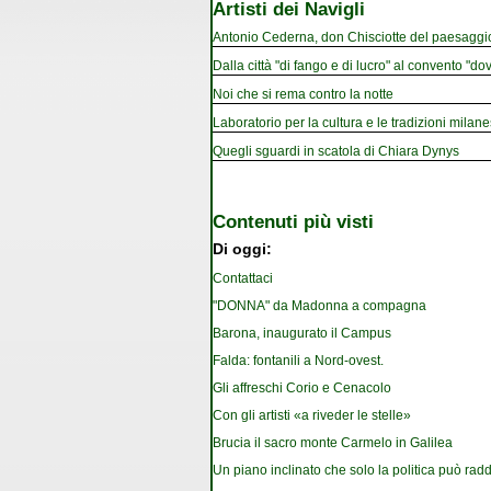
Artisti dei Navigli
Antonio Cederna, don Chisciotte del paesaggi
Dalla città "di fango e di lucro" al convento "dov
Noi che si rema contro la notte
Laboratorio per la cultura e le tradizioni milan
Quegli sguardi in scatola di Chiara Dynys
Contenuti più visti
Di oggi:
Contattaci
"DONNA" da Madonna a compagna
Barona, inaugurato il Campus
Falda: fontanili a Nord-ovest.
Gli affreschi Corio e Cenacolo
Con gli artisti «a riveder le stelle»
Brucia il sacro monte Carmelo in Galilea
Un piano inclinato che solo la politica può rad