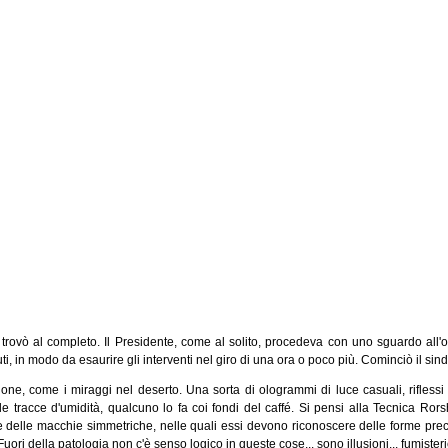
 trovò al completo. Il Presidente, come al solito, procedeva con uno sguardo all'o
i, in modo da esaurire gli interventi nel giro di una ora o poco più. Cominciò il sind
zione, come i miraggi nel deserto. Una sorta di ologrammi di luce casuali, rifless
e tracce d'umidità, qualcuno lo fa coi fondi del caffé. Si pensi alla Tecnica Rorsh
e delle macchie simmetriche, nelle quali essi devono riconoscere delle forme preci
ori della patologia non c'è senso logico in queste cose... sono illusioni... fumisteri