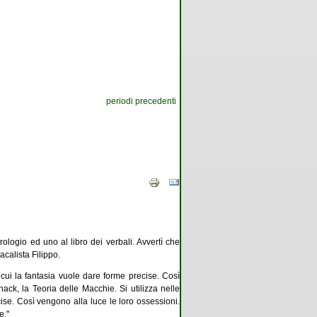
periodi precedenti
rologio ed uno al libro dei verbali. Avvertì che
acalista Filippo.
i cui la fantasia vuole dare forme precise. Così
ack, la Teoria delle Macchie. Si utilizza nelle
se. Così vengono alla luce le loro ossessioni.
e."