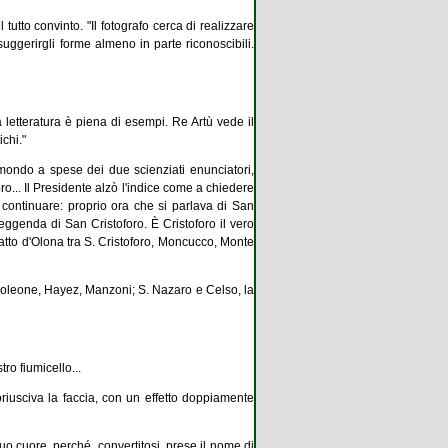
utto convinto. "Il fotografo cerca di realizzare
uggerirgli forme almeno in parte riconoscibili.
 La letteratura è piena di esempi. Re Artù vede il
ichi."
mondo a spese dei due scienziati enunciatori,
o... Il Presidente alzò l'indice come a chiedere
o continuare: proprio ora che si parlava di San
ggenda di San Cristoforo. È Cristoforo il vero
ratto d'Olona tra S. Cristoforo, Moncucco, Monte
Napoleone, Hayez, Manzoni; S. Nazaro e Celso, la
ro fiumicello...
riusciva la faccia, con un effetto doppiamente
uo cuore, perché, convertitosi, prese il nome di