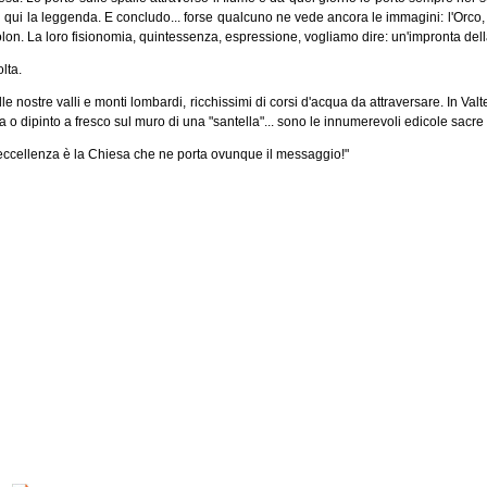
n qui la leggenda. E concludo... forse qualcuno ne vede ancora le immagini: l'Orco, 
on. La loro fisionomia, quintessenza, espressione, vogliamo dire: un'impronta del
lta.
elle nostre valli e monti lombardi, ricchissimi di corsi d'acqua da attraversare. In Val
a o dipinto a fresco sul muro di una "santella"... sono le innumerevoli edicole sacre lu
r eccellenza è la Chiesa che ne porta ovunque il messaggio!"