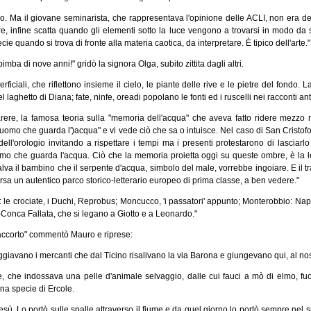
. Ma il giovane seminarista, che rappresentava l'opinione delle ACLI, non era del t
re, infine scatta quando gli elementi sotto la luce vengono a trovarsi in modo da s
cie quando si trova di fronte alla materia caotica, da interpretare. È tipico dell'arte."
mba di nove anni!" gridò la signora Olga, subito zittita dagli altri.
rficiali, che riflettono insieme il cielo, le piante delle rive e le pietre del fondo.
 laghetto di Diana; fate, ninfe, oreadi popolano le fonti ed i ruscelli nei racconti ant
rere, la famosa teoria sulla "memoria dell'acqua" che aveva fatto ridere mezzo 
mo che guarda l')acqua" e vi vede ciò che sa o intuisce. Nel caso di San Cristofor
dell'orologio invitando a rispettare i tempi ma i presenti protestarono di lasciarl
omo che guarda l'acqua. Ciò che la memoria proietta oggi su queste ombre, è la le
lva il bambino che il serpente d'acqua, simbolo del male, vorrebbe ingoiare. E il t
ersa un autentico parco storico-letterario europeo di prima classe, a ben vedere."
ro: le crociate, i Duchi, Reprobus; Moncucco, 'i passatori' appunto; Monterobbio: 
Conca Fallata, che si legano a Giotto e a Leonardo."
 accorto" commentò Mauro e riprese:
eggiavano i mercanti che dal Ticino risalivano la via Barona e giungevano qui, al nost
, che indossava una pelle d'animale selvaggio, dalle cui fauci a mò di elmo, fuo
na specie di Ercole.
ù. Lo portò sulle spalle attraverso il fiume e da quel giorno lo portò sempre nel s