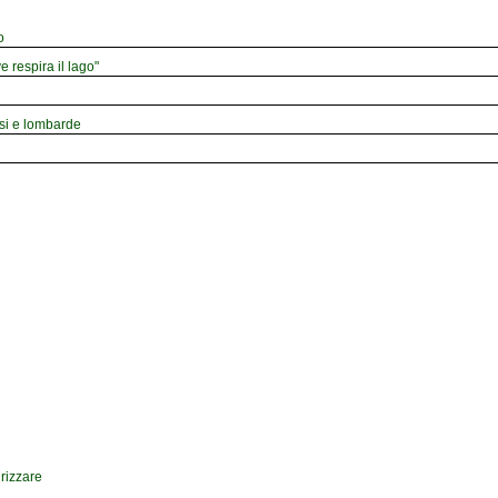
o
e respira il lago"
esi e lombarde
drizzare