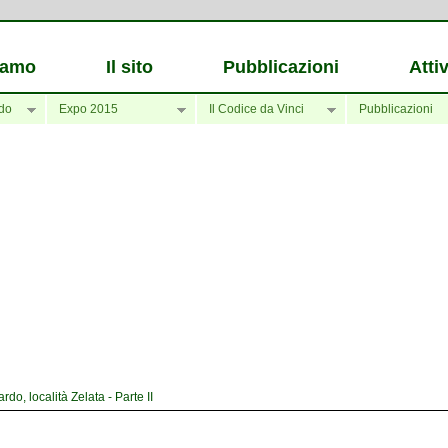
iamo
Il sito
Pubblicazioni
Attiv
do
Expo 2015
Il Codice da Vinci
Pubblicazioni
o, località Zelata - Parte II