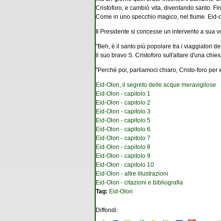
Cristoforo, e cambiò vita, diventando santo. Fi
Come in uno specchio magico, nel fiume. Eid-ol
Il Presidente si concesse un intervento a sua vo
"Beh, è il santo più popolare tra i viaggiatori d
il suo bravo S. Cristoforo sull'altare d'una chies
"Perché poi, parliamoci chiaro, Cristo-foro pe
Eid-Olon, il segreto delle acque meravigliose
Eid-Olon - capitolo 1
Eid-Olon - capitolo 2
Eid-Olon - capitolo 3
Eid-Olon - capitolo 5
Eid-Olon - capitolo 6
Eid-Olon - capitolo 7
Eid-Olon - capitolo 8
Eid-Olon - capitolo 9
Eid-Olon - capitolo 10
Eid-Olon - altre illustrazioni
Eid-Olon - citazioni e bibliografia
Tag:
Eid-Olon
Diffondi: