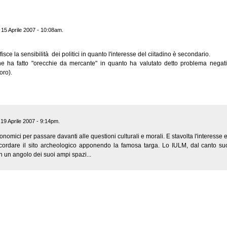
l 15 Aprile 2007 - 10:08am.
sce la sensibilità dei politici in quanto l'interesse del ciitadino è secondario.
e ha fatto "orecchie da mercante" in quanto ha valutato detto problema negativ
oro).
l 19 Aprile 2007 - 9:14pm.
conomici per passare davanti alle questioni culturali e morali. E stavolta l'interesse
cordare il sito archeologico apponendo la famosa targa. Lo IULM, dal canto suo,
 in un angolo dei suoi ampi spazi...