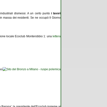
 industriali dismessi. A un certo punto
i lavori
 in massa dei residenti. Se ne occupò Il Giorno
iazione locale Ecoclub Monterobbio 1: una
lettera
so
o Barona', la presidente dell'Ecoclub insieme ai