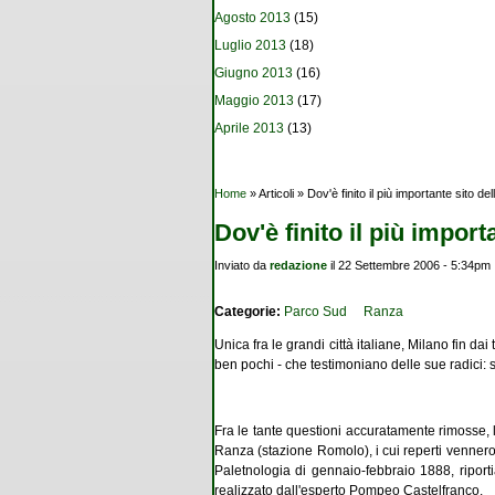
Agosto 2013
(15)
Luglio 2013
(18)
Giugno 2013
(16)
Maggio 2013
(17)
Aprile 2013
(13)
Tu sei qui
Home
» Articoli » Dov'è finito il più importante sito d
Dov'è finito il più impor
Inviato da
redazione
il 22 Settembre 2006 - 5:34pm
Categorie:
Parco Sud
Ranza
Unica fra le grandi città italiane, Milano fin dai
ben pochi - che testimoniano delle sue radici: se
Fra le tante questioni accuratamente rimosse,
Ranza (stazione Romolo), i cui reperti vennero 
Paletnologia di gennaio-febbraio 1888, riport
realizzato dall'esperto Pompeo Castelfranco.