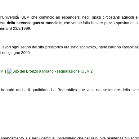
a l'Università IULM che cominciò ad espandersi negli spazi circostanti agricoli e
osa della seconda guerra mondiale
, che venne fatta brillare previa spostamento
rra', il 23/9/1999.
i lavori ogni segno del sito preistorico era stato sconvolto, interessarono l'assoc
ri nel giugno 2000.
da parlò anche il quotidiano La Repubblica due volte nel settembre dello stes
i sbancamento, sia per il campus universitario che per la nuova residenza 'Villaggi