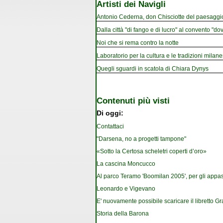
Artisti dei Navigli
Antonio Cederna, don Chisciotte del paesaggi
Dalla città "di fango e di lucro" al convento "dov
Noi che si rema contro la notte
Laboratorio per la cultura e le tradizioni milan
Quegli sguardi in scatola di Chiara Dynys
Contenuti più visti
Di oggi:
Contattaci
"Darsena, no a progetti tampone"
«Sotto la Certosa scheletri coperti d’oro»
La cascina Moncucco
Al parco Teramo 'Boomilan 2005', per gli appassi
Leonardo e Vigevano
E' nuovamente possibile scaricare il libretto G
Storia della Barona