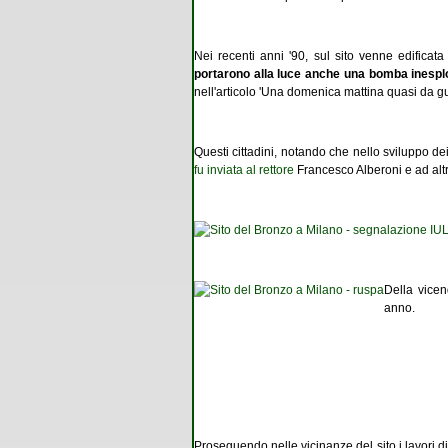
Nei recenti anni '90, sul sito venne edificat
portarono alla luce anche una bomba inespl
nell'articolo 'Una domenica mattina quasi da gue
Questi cittadini, notando che nello sviluppo de
fu inviata al rettore
Francesco Alberoni e ad alt
Della vicen
anno.
Proseguendo nelle vicinanze del sito i lavori d