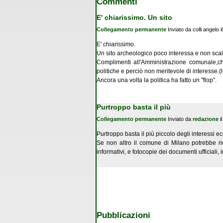
Commenti
E' chiarissimo. Un sito
Collegamento permanente
Inviato da
colli angelo
i
E' chiarissimo.
Un sito archeologico poco interessa e non scalfi
Complimenti all'Amministrazione comunale,ch
politiche e perciò non meritevole di interesse.(l
Ancora una volta la politica ha fatto un "flop".
Purtroppo basta il più
Collegamento permanente
Inviato da
redazione
i
Purtroppo basta il più piccolo degli interessi e
Se non altro il comune di Milano potrebbe ri
informativi, e fotocopie dei documenti ufficiali,
Pubblicazioni