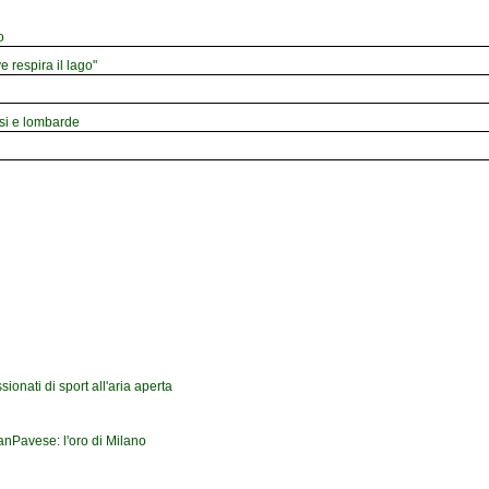
o
e respira il lago"
esi e lombarde
onati di sport all'aria aperta
ranPavese: l'oro di Milano