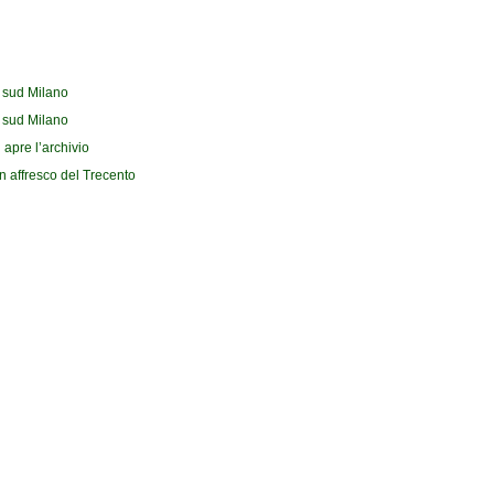
l sud Milano
l sud Milano
 apre l’archivio
n affresco del Trecento