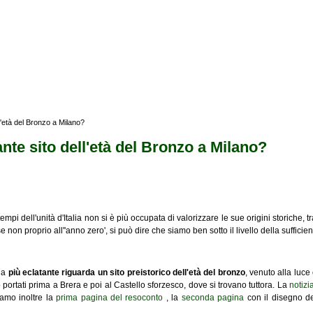
ell'età del Bronzo a Milano?
tante sito dell'età del Bronzo a Milano?
 tempi dell'unità d'Italia non si è più occupata di valorizzare le sue origini storiche, 
 non proprio all''anno zero', si può dire che siamo ben sotto il livello della sufficien
 la
più eclatante riguarda un sito preistorico dell'età del bronzo
, venuto alla luc
portati prima a Brera e poi al Castello sforzesco, dove si trovano tuttora. La
notizi
iamo inoltre la
prima pagina del resoconto
, la
seconda pagina
con il disegno de