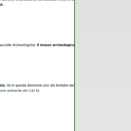
ti.
e Raccolte Archeologiche.
Il museo archeologico
sto.
Va in questa direzione uno dei tentativi dei
ione ambiente del Cdz 6
).