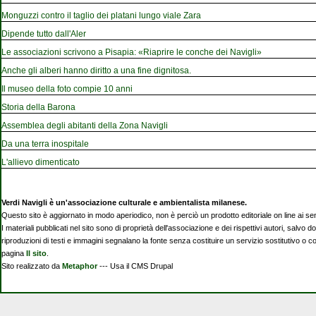
Monguzzi contro il taglio dei platani lungo viale Zara
Dipende tutto dall'Aler
Le associazioni scrivono a Pisapia: «Riaprire le conche dei Navigli»
Anche gli alberi hanno diritto a una fine dignitosa.
Il museo della foto compie 10 anni
Storia della Barona
Assemblea degli abitanti della Zona Navigli
Da una terra inospitale
L'allievo dimenticato
Verdi Navigli è un'associazione culturale e ambientalista milanese.
Questo sito è aggiornato in modo aperiodico, non è perciò un prodotto editoriale on line ai se
I materiali pubblicati nel sito sono di proprietà dell'associazione e dei rispettivi autori, salvo d
riproduzioni di testi e immagini segnalano la fonte senza costituire un servizio sostitutivo o 
pagina
Il sito
.
Sito realizzato da
Metaphor
--- Usa il CMS Drupal