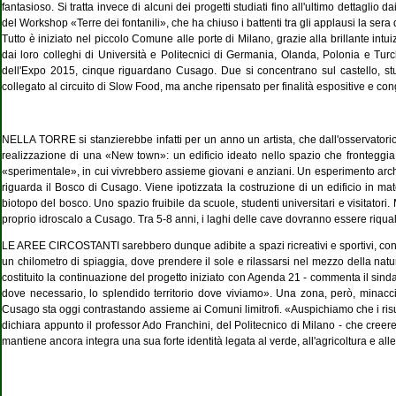
fantasioso. Si tratta invece di alcuni dei progetti studiati fino all'ultimo dettaglio
del Workshop «Terre dei fontanili», che ha chiuso i battenti tra gli applausi la sera
Tutto è iniziato nel piccolo Comune alle porte di Milano, grazie alla brillante int
dai loro colleghi di Università e Politecnici di Germania, Olanda, Polonia e Turchi
dell'Expo 2015, cinque riguardano Cusago. Due si concentrano sul castello, stu
collegato al circuito di Slow Food, ma anche ripensato per finalità espositive e con
NELLA TORRE si stanzierebbe infatti per un anno un artista, che dall'osservatorio p
realizzazione di una «New town»: un edificio ideato nello spazio che fronteggia
«sperimentale», in cui vivrebbero assieme giovani e anziani. Un esperimento archite
riguarda il Bosco di Cusago. Viene ipotizzata la costruzione di un edificio in ma
biotopo del bosco. Uno spazio fruibile da scuole, studenti universitari e visitator
proprio idroscalo a Cusago. Tra 5-8 anni, i laghi delle cave dovranno essere riquali
LE AREE CIRCOSTANTI sarebbero dunque adibite a spazi ricreativi e sportivi, con un 
un chilometro di spiaggia, dove prendere il sole e rilassarsi nel mezzo della nat
costituito la continuazione del progetto iniziato con Agenda 21 - commenta il sindac
dove necessario, lo splendido territorio dove viviamo». Una zona, però, minacc
Cusago sta oggi contrastando assieme ai Comuni limitrofi. «Auspichiamo che i ris
dichiara appunto il professor Ado Franchini, del Politecnico di Milano - che creere
mantiene ancora integra una sua forte identità legata al verde, all'agricoltura e all