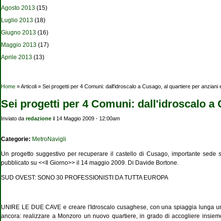
Agosto 2013
(15)
Luglio 2013
(18)
Giugno 2013
(16)
Maggio 2013
(17)
Aprile 2013
(13)
Tu sei qui
Home
» Articoli » Sei progetti per 4 Comuni: dall'idroscalo a Cusago, al quartiere per anziani
Sei progetti per 4 Comuni: dall'idroscalo a 
Inviato da
redazione
il 14 Maggio 2009 - 12:00am
Categorie:
MetroNavigli
Un progetto suggestivo per recuperare il castello di Cusago, importante sede st
pubblicato su <<Il Giorno>> il 14 maggio 2009. Di Davide Bortone.
SUD OVEST: SONO 30 PROFESSIONISTI DA TUTTA EUROPA
UNIRE LE DUE CAVE e creare l'Idroscalo cusaghese, con una spiaggia lunga un chil
ancora: realizzare a Monzoro un nuovo quartiere, in grado di accogliere insieme