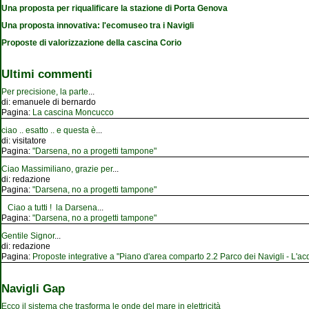
Una proposta per riqualificare la stazione di Porta Genova
Una proposta innovativa: l'ecomuseo tra i Navigli
Proposte di valorizzazione della cascina Corio
Ultimi commenti
Per precisione, la parte
...
di:
emanuele di bernardo
Pagina:
La cascina Moncucco
ciao .. esatto .. e questa è
...
di:
visitatore
Pagina:
"Darsena, no a progetti tampone"
Ciao Massimiliano, grazie per
...
di:
redazione
Pagina:
"Darsena, no a progetti tampone"
Ciao a tutti ! la Darsena
...
Pagina:
"Darsena, no a progetti tampone"
Gentile Signor
...
di:
redazione
Pagina:
Proposte integrative a "Piano d'area comparto 2.2 Parco dei Navigli - L'acqu
Navigli Gap
Ecco il sistema che trasforma le onde del mare in elettricità