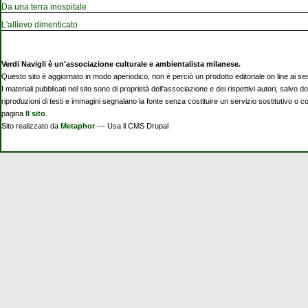
Da una terra inospitale
L'allievo dimenticato
Verdi Navigli è un'associazione culturale e ambientalista milanese.
Questo sito è aggiornato in modo aperiodico, non è perciò un prodotto editoriale on line ai se
I materiali pubblicati nel sito sono di proprietà dell'associazione e dei rispettivi autori, salvo d
riproduzioni di testi e immagini segnalano la fonte senza costituire un servizio sostitutivo o 
pagina
Il sito
.
Sito realizzato da
Metaphor
--- Usa il CMS Drupal