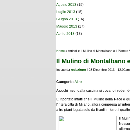
Agosto 2013
(15)
Luglio 2013
(18)
Giugno 2013
(16)
Maggio 2013
(17)
Aprile 2013
(13)
Tu sei qui
Home
» Articoli » Il Mulino di Montalbano e il Pianeta
Il Mulino di Montalbano e
Inviato da
redazione
il 23 Dicembre 2013 - 12:00am
Categorie:
Altre
A pochi metri dalla cascina si trovano i ruderi 
E' riportato infatti che il Mulino della Pace e
l'intera città di Milano, allora compresa all'i
a tre piani legata solo da tiranti in ferro: i quat
Il Muli
Nessun
alterna