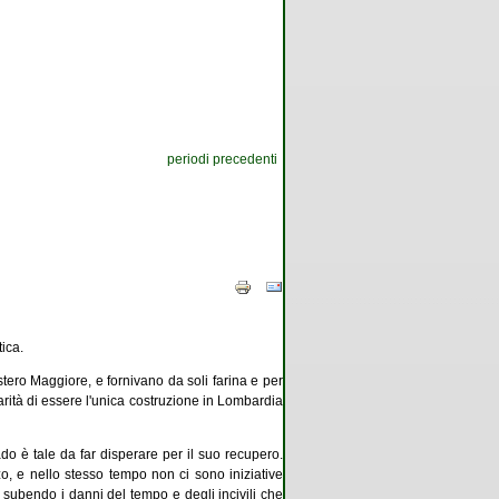
periodi precedenti
tica.
stero Maggiore, e fornivano da soli farina e per
arità di essere l'unica costruzione in Lombardia
ado è tale da far disperare per il suo recupero.
zo, e nello stesso tempo non ci sono iniziative
, subendo i danni del tempo e degli incivili che