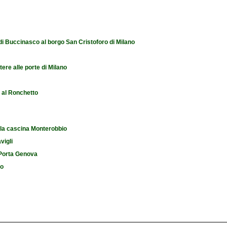
 di Buccinasco al borgo San Cristoforo di Milano
tere alle porte di Milano
e al Ronchetto
 la cascina Monterobbio
vigli
i Porta Genova
io