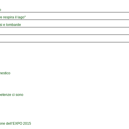
o
e respira il lago"
esi e lombarde
mestico
petenze ci sono
sione dell’EXPO 2015