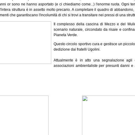
anni or sono ne hanno asportato (e ci chiediamo come...) l'enorme ruota. Ogni temp
 l'intera struttura è in assetto molto precario. A completare il quadro di abbandon
enti che garantiscano l'incolumità di chi si trovi a transitare nei pressi di una strut
Il complesso della cascina di Mezzo e del Muli
scenario naturale, circondato da risaie e confina
Pianeta Verde.
Questo circolo sportivo cura e gestisce un picco
dedizione dai fratelli Ugolini.
Attualmente è in atto una segnalazione agli o
associazioni ambientaliste per presunti danni e 