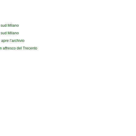
l sud Milano
l sud Milano
 apre l’archivio
n affresco del Trecento