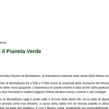
 Verde
 il Pianeta Verde
dell'antico Mulino di Montalbano, di importanza notevole nella storia della Milano an
 quello di Montalbano tra il '500 e il '600 erano di proprietà delle monache del Mona
nterno delle mura spagnole. L'importanza di questo mulino è data anche dalla particol
tro muri finestrati in mattoni reggono l'intera struttura senza colonne o altri sostegni.
no di Montalbano oggi è posto sotto il vincolo delle Belle Arti, ma lo stato di degr
 provato vorrà mai rilevarlo, a causa della tutela che ne vincola aspetto e utiliz
tive da parte del pubblico. E così il Mulino crolla, lentamente ma inesorabilmente