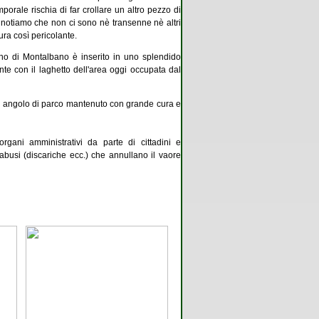
orale rischia di far crollare un altro pezzo di
o, notiamo che non ci sono nè transenne nè altri
tura così pericolante.
no di Montalbano è inserito in uno splendido
nte con il laghetto dell'area oggi occupata dal
lo angolo di parco mantenuto con grande cura e
rgani amministrativi da parte di cittadini e
abusi (discariche ecc.) che annullano il vaore