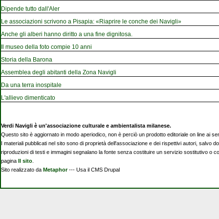
Dipende tutto dall'Aler
Le associazioni scrivono a Pisapia: «Riaprire le conche dei Navigli»
Anche gli alberi hanno diritto a una fine dignitosa.
Il museo della foto compie 10 anni
Storia della Barona
Assemblea degli abitanti della Zona Navigli
Da una terra inospitale
L'allievo dimenticato
Verdi Navigli è un'associazione culturale e ambientalista milanese.
Questo sito è aggiornato in modo aperiodico, non è perciò un prodotto editoriale on line ai se
I materiali pubblicati nel sito sono di proprietà dell'associazione e dei rispettivi autori, salvo d
riproduzioni di testi e immagini segnalano la fonte senza costituire un servizio sostitutivo o 
pagina
Il sito
.
Sito realizzato da
Metaphor
--- Usa il CMS Drupal