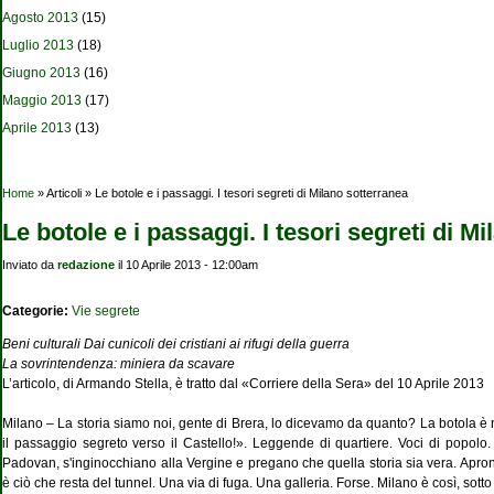
Agosto 2013
(15)
Luglio 2013
(18)
Giugno 2013
(16)
Maggio 2013
(17)
Aprile 2013
(13)
Tu sei qui
Home
» Articoli » Le botole e i passaggi. I tesori segreti di Milano sotterranea
Le botole e i passaggi. I tesori segreti di M
Inviato da
redazione
il 10 Aprile 2013 - 12:00am
Categorie:
Vie segrete
Beni culturali Dai cunicoli dei cristiani ai rifugi della guerra
La sovrintendenza: miniera da scavare
L’articolo, di Armando Stella, è tratto dal «Corriere della Sera» del 10 Aprile 2013
Milano – La storia siamo noi, gente di Brera, lo dicevamo da quanto? La botola è 
il passaggio segreto verso il Castello!». Leggende di quartiere. Voci di popolo
Padovan, s'inginocchiano alla Vergine e pregano che quella storia sia vera. Aprono
è ciò che resta del tunnel. Una via di fuga. Una galleria. Forse. Milano è così, s