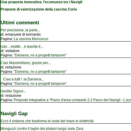
Una proposta innovativa: l'ecomuseo tra i Navigli
Proposte di valorizzazione della cascina Corio
Ultimi commenti
Per precisione, la parte
...
di:
emanuele di bernardo
Pagina:
La cascina Moncucco
ciao .. esatto .. e questa è
...
di:
visitatore
Pagina:
"Darsena, no a progetti tampone"
Ciao Massimiliano, grazie per
...
di:
redazione
Pagina:
"Darsena, no a progetti tampone"
Ciao a tutti ! la Darsena
...
Pagina:
"Darsena, no a progetti tampone"
Gentile Signor
...
di:
redazione
Pagina:
Proposte integrative a "Piano d'area comparto 2.2 Parco dei Navigli - L'acqu
Navigli Gap
Ecco il sistema che trasforma le onde del mare in elettricità
Monguzzi contro il taglio dei platani lungo viale Zara