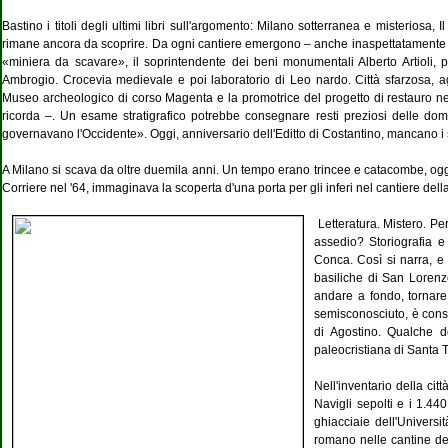
Bastino i titoli degli ultimi libri sull'argomento: Milano sotterranea e misteriosa,
rimane ancora da scoprire. Da ogni cantiere emergono – anche inaspettatamente – tass
«miniera da scavare», il soprintendente dei beni monumentali Alberto Artioli, p
Ambrogio. Crocevia medievale e poi laboratorio di Leo nardo. Città sfarzosa, ag
Museo archeologico di corso Magenta e la promotrice del progetto di restauro nel 
ricorda –. Un esame stratigrafico potrebbe consegnare resti preziosi delle do
governavano l'Occidente». Oggi, anniversario dell'Editto di Costantino, mancano i sold
A Milano si scava da oltre duemila anni. Un tempo erano trincee e catacombe, oggi p
Corriere nel '64, immaginava la scoperta d'una porta per gli inferi nel cantiere del
Letteratura. Mistero. Pe
assedio? Storiografia e
Conca. Così si narra, e 
basiliche di San Lorenz
andare a fondo, tornare 
semisconosciuto, è conser
di Agostino. Qualche de
paleocristiana di Santa T
Nell'inventario della cit
Navigli sepolti e i 1.440
ghiacciaie dell'Universit
romano nelle cantine del