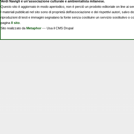
Verdi Navigli è un'associazione culturale e ambientalista milanese.
Questo sito è aggiornato in modo aperiodico, non è perciò un prodotto editoriale on line ai se
I materiali pubblicati nel sito sono di proprietà dell'associazione e dei rispettivi autori, salvo d
riproduzioni di testi e immagini segnalano la fonte senza costituire un servizio sostitutivo o 
pagina
Il sito
.
Sito realizzato da
Metaphor
--- Usa il CMS Drupal