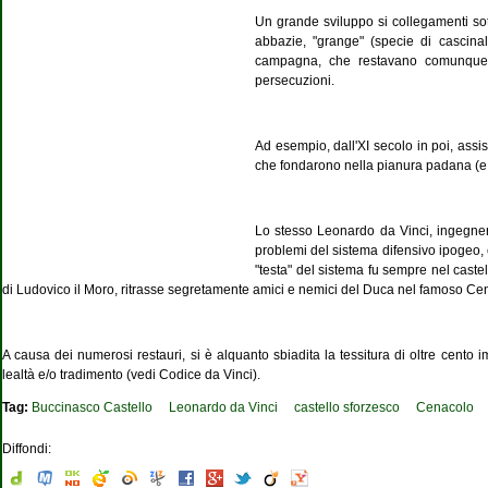
Un grande sviluppo si collegamenti sott
abbazie, "grange" (specie di cascinali
campagna, che restavano comunque se
persecuzioni.
Ad esempio, dall'XI secolo in poi, ass
che fondarono nella pianura padana (e i
Lo stesso Leonardo da Vinci, ingegnere
problemi del sistema difensivo ipogeo, 
"testa" del sistema fu sempre nel caste
di Ludovico il Moro, ritrasse segretamente amici e nemici del Duca nel famoso Cena
A causa dei numerosi restauri, si è alquanto sbiadita la tessitura di oltre cento i
lealtà e/o tradimento (vedi Codice da Vinci).
Tag:
Buccinasco Castello
Leonardo da Vinci
castello sforzesco
Cenacolo
Diffondi: