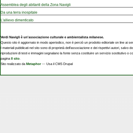
Assemblea degli abitanti della Zona Navigli
Da una terra inospitale
L'allievo dimenticato
Verdi Navigli è un'associazione culturale e ambientalista milanese.
Questo sito è aggiornato in modo aperiodico, non è perciò un prodotto editoriale on line ai se
I materiali pubblicati nel sito sono di proprietà dell'associazione e dei rispettivi autori, salvo d
riproduzioni di testi e immagini segnalano la fonte senza costituire un servizio sostitutivo o 
pagina
Il sito
.
Sito realizzato da
Metaphor
--- Usa il CMS Drupal