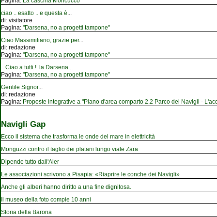
Pagina:
La cascina Moncucco
ciao .. esatto .. e questa è
...
di:
visitatore
Pagina:
"Darsena, no a progetti tampone"
Ciao Massimiliano, grazie per
...
di:
redazione
Pagina:
"Darsena, no a progetti tampone"
Ciao a tutti ! la Darsena
...
Pagina:
"Darsena, no a progetti tampone"
Gentile Signor
...
di:
redazione
Pagina:
Proposte integrative a "Piano d'area comparto 2.2 Parco dei Navigli - L'acqu
Navigli Gap
Ecco il sistema che trasforma le onde del mare in elettricità
Monguzzi contro il taglio dei platani lungo viale Zara
Dipende tutto dall'Aler
Le associazioni scrivono a Pisapia: «Riaprire le conche dei Navigli»
Anche gli alberi hanno diritto a una fine dignitosa.
Il museo della foto compie 10 anni
Storia della Barona