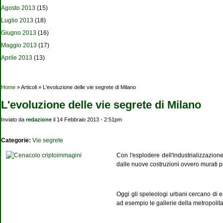
Agosto 2013
(15)
Luglio 2013
(18)
Giugno 2013
(16)
Maggio 2013
(17)
Aprile 2013
(13)
Tu sei qui
Home
» Articoli » L'evoluzione delle vie segrete di Milano
L'evoluzione delle vie segrete di Milano
Inviato da
redazione
il 14 Febbraio 2013 - 2:51pm
Categorie:
Vie segrete
Con l'esplodere dell'industrializzazione 
dalle nuove costruzioni ovvero murati p
Oggi gli speleologi urbani cercano di es
ad esempio le gallerie della metropolita