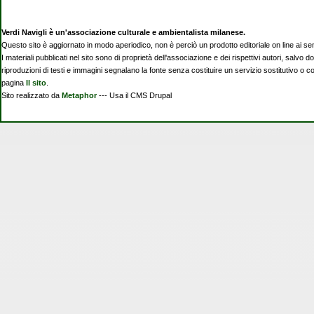
Verdi Navigli è un'associazione culturale e ambientalista milanese.
Questo sito è aggiornato in modo aperiodico, non è perciò un prodotto editoriale on line ai se
I materiali pubblicati nel sito sono di proprietà dell'associazione e dei rispettivi autori, salvo d
riproduzioni di testi e immagini segnalano la fonte senza costituire un servizio sostitutivo o 
pagina
Il sito
.
Sito realizzato da
Metaphor
--- Usa il CMS Drupal