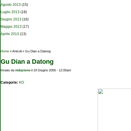
Agosto 2013
(15)
Luglio 2013
(18)
Giugno 2013
(16)
Maggio 2013
(17)
Aprile 2013
(13)
Tu sei qui
Home
» Articoli » Gu Dian a Datong
Gu Dian a Datong
Inviato da
redazione
il 19 Giugno 2006 - 12:00am
Categorie:
KO