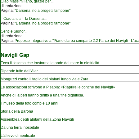
Ciao Massimiliano, grazie per
...
di:
redazione
Pagina:
"Darsena, no a progetti tampone"
Ciao a tutti ! la Darsena
...
Pagina:
"Darsena, no a progetti tampone"
Gentile Signor
...
di:
redazione
Pagina:
Proposte integrative a "Piano d'area comparto 2.2 Parco dei Navigli - L'acqu
Navigli Gap
Ecco il sistema che trasforma le onde del mare in elettricità
Dipende tutto dall'Aler
Monguzzi contro il taglio dei platani lungo viale Zara
Le associazioni scrivono a Pisapia: «Riaprire le conche dei Navigli»
Anche gli alberi hanno diritto a una fine dignitosa.
Il museo della foto compie 10 anni
Storia della Barona
Assemblea degli abitanti della Zona Navigli
Da una terra inospitale
L'allievo dimenticato