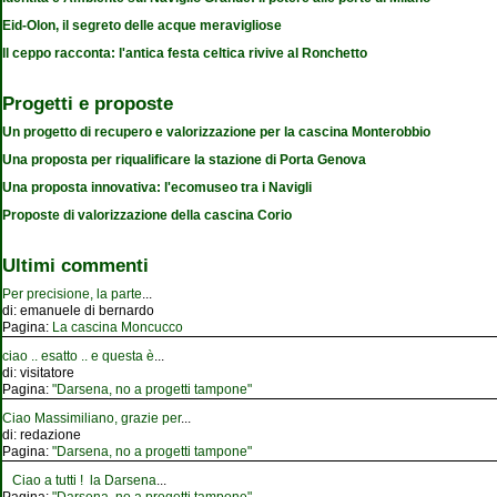
Eid-Olon, il segreto delle acque meravigliose
Il ceppo racconta: l'antica festa celtica rivive al Ronchetto
Progetti e proposte
Un progetto di recupero e valorizzazione per la cascina Monterobbio
Una proposta per riqualificare la stazione di Porta Genova
Una proposta innovativa: l'ecomuseo tra i Navigli
Proposte di valorizzazione della cascina Corio
Ultimi commenti
Per precisione, la parte
...
di:
emanuele di bernardo
Pagina:
La cascina Moncucco
ciao .. esatto .. e questa è
...
di:
visitatore
Pagina:
"Darsena, no a progetti tampone"
Ciao Massimiliano, grazie per
...
di:
redazione
Pagina:
"Darsena, no a progetti tampone"
Ciao a tutti ! la Darsena
...
Pagina:
"Darsena, no a progetti tampone"