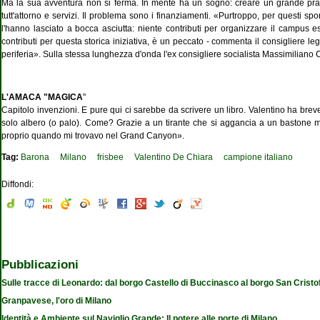
Ma la sua avventura non si ferma. In mente ha un sogno: creare un grande prato a
tutt'attorno e servizi. Il problema sono i finanziamenti. «Purtroppo, per questi sp
l'hanno lasciato a bocca asciutta: niente contributi per organizzare il campus 
contributi per questa storica iniziativa, è un peccato - commenta il consigliere le
periferia». Sulla stessa lunghezza d'onda l'ex consigliere socialista Massimiliano
L'AMACA "MAGICA
"
Capitolo invenzioni. E pure qui ci sarebbe da scrivere un libro. Valentino ha breve
solo albero (o palo). Come? Grazie a un tirante che si aggancia a un bastone mo
proprio quando mi trovavo nel Grand Canyon».
Tag:
Barona
Milano
frisbee
Valentino De Chiara
campione italiano
Diffondi:
Pubblicazioni
Sulle tracce di Leonardo: dal borgo Castello di Buccinasco al borgo San Cristo
Granpavese, l'oro di Milano
Identità e Ambiente sul Naviglio Grande: Il potere alle porte di Milano