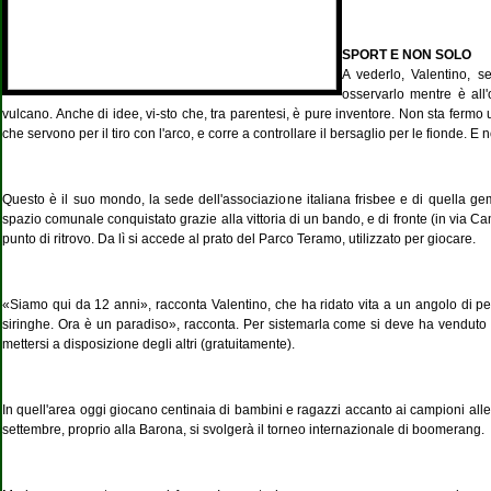
SPORT E NON SOLO
A vederlo, Valentino, s
osservarlo mentre è all
vulcano. Anche di idee, vi-sto che, tra parentesi, è pure inventore. Non sta fermo un
che servono per il tiro con l'arco, e corre a controllare il bersaglio per le fionde. 
Questo è il suo mondo, la sede dell'associazione italiana frisbee e di quella geme
spazio comunale conquistato grazie alla vittoria di un bando, e di fronte (in via C
punto di ritrovo. Da lì si accede al prato del Parco Teramo, utilizzato per giocare.
«Siamo qui da 12 anni», racconta Valentino, che ha ridato vita a un angolo di per
siringhe. Ora è un paradiso», racconta. Per sistemarla come si deve ha venduto il s
mettersi a disposizione degli altri (gratuitamente).
In quell'area oggi giocano centinaia di bambini e ragazzi accanto ai campioni allen
settembre, proprio alla Barona, si svolgerà il torneo internazionale di boomerang.