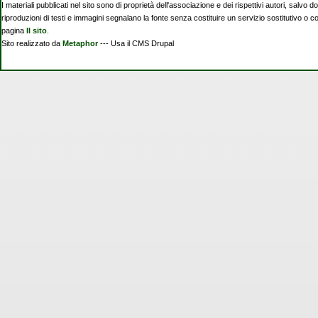
I materiali pubblicati nel sito sono di proprietà dell'associazione e dei rispettivi autori, salvo d
riproduzioni di testi e immagini segnalano la fonte senza costituire un servizio sostitutivo o 
pagina
Il sito
.
Sito realizzato da
Metaphor
--- Usa il CMS Drupal