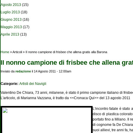
Agosto 2013
(15)
Luglio 2013
(18)
Giugno 2013
(16)
Maggio 2013
(17)
Aprile 2013
(13)
Tu sei qui
Home
» Articoli » II nonno campione di frisbee che allena gratis alla Barona
II nonno campione di frisbee che allena gra
Inviato da
redazione
il 14 Agosto 2011 - 12:00am
Categorie:
Artisti dei Navigli
Valentino De Chiara, 73 anni, milanese, è stato il primo campione italiano di frisbe
L'articolo, di Marianna Vazzana, è tratto da <<Cronaca Qui>> del 13 agosto 2011
L'incontro fatale è stato
disco di plastica colorato 
portato fino a Milano. Il r
di cognome fa De Chiara, 
suoi allievi, tre anni fa,