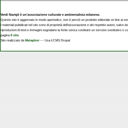
Verdi Navigli è un'associazione culturale e ambientalista milanese.
Questo sito è aggiornato in modo aperiodico, non è perciò un prodotto editoriale on line ai se
I materiali pubblicati nel sito sono di proprietà dell'associazione e dei rispettivi autori, salvo d
riproduzioni di testi e immagini segnalano la fonte senza costituire un servizio sostitutivo o 
pagina
Il sito
.
Sito realizzato da
Metaphor
--- Usa il CMS Drupal