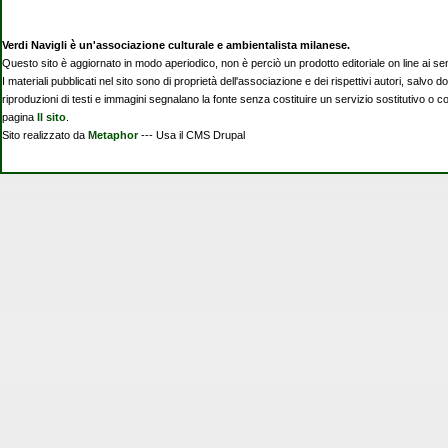
Verdi Navigli è un'associazione culturale e ambientalista milanese.
Questo sito è aggiornato in modo aperiodico, non è perciò un prodotto editoriale on line ai se
I materiali pubblicati nel sito sono di proprietà dell'associazione e dei rispettivi autori, salvo d
riproduzioni di testi e immagini segnalano la fonte senza costituire un servizio sostitutivo o 
pagina
Il sito
.
Sito realizzato da
Metaphor
--- Usa il CMS Drupal