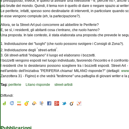
Il presupposto, invece, è quello di avviare una ri­flessione - e, perche no?, anche una
più brutte del mondo. Quindi, il tema non è quello di dare o negare spazio ai writer (
Le periferie, infatti, spes­so sono destinatarie di interventi, in particolare quando
in esse vengono compiute (eh, la parte­cipazione?).
Allora, se la Street-Art può concorrere ad abbel­lire le Periferie?
E, se sì, i residenti, gli abitanti cosa c'entrano, che ruolo hanno?
Una proposta. In tale contesto, è stata elaborata una proposta che prevede le segue
1. Individuazione dei "luoghi" (che ruolo pos­sono svolgere i Consigli di Zona?).
"
"
2. Individuazione degli
street-artisti
.
3. Gli street-artisti "inda­gano" il luogo ed elaborano i bozzetti.
I bozzetti vengono esposti nel luogo indivi­duato, favorendo l'incon­tro e il confronto t
I residenti che lo desi­derano possono scegliere tra i bozzetti esposti. Street-Art -
nell'ambito dell'iniziativa "PERIFERIA chiama! MILANO risponde?" (dettagli:
www.
Zanzottera 31 - Figino) e che vedrà "testimone" una pattuglia di giovani writer e 
Tag:
periferie
Lilano risponde
street-artisti
Diffondi:
Pubblicazioni