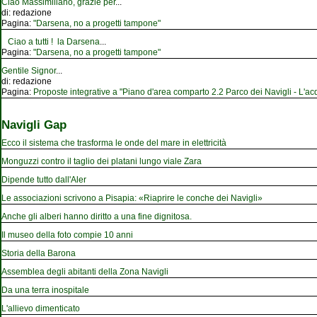
Ciao Massimiliano, grazie per
...
di:
redazione
Pagina:
"Darsena, no a progetti tampone"
Ciao a tutti ! la Darsena
...
Pagina:
"Darsena, no a progetti tampone"
Gentile Signor
...
di:
redazione
Pagina:
Proposte integrative a "Piano d'area comparto 2.2 Parco dei Navigli - L'acqu
Navigli Gap
Ecco il sistema che trasforma le onde del mare in elettricità
Monguzzi contro il taglio dei platani lungo viale Zara
Dipende tutto dall'Aler
Le associazioni scrivono a Pisapia: «Riaprire le conche dei Navigli»
Anche gli alberi hanno diritto a una fine dignitosa.
Il museo della foto compie 10 anni
Storia della Barona
Assemblea degli abitanti della Zona Navigli
Da una terra inospitale
L'allievo dimenticato