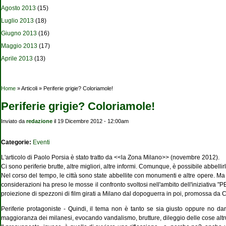
Agosto 2013
(15)
Luglio 2013
(18)
Giugno 2013
(16)
Maggio 2013
(17)
Aprile 2013
(13)
Tu sei qui
Home
» Articoli » Periferie grigie? Coloriamole!
Periferie grigie? Coloriamole!
Inviato da
redazione
il 19 Dicembre 2012 - 12:00am
Categorie:
Eventi
L'articolo di Paolo Porsia è stato tratto da <<la Zona Milano>> (novembre 2012).
Ci sono periferie brutte, altre migliori, altre infor­mi. Comunque, è possibi­le abbellir
Nel corso del tempo, le città sono state abbellite con monumen­ti e altre opere. Ma 
considerazio­ni ha preso le mosse il confronto svoltosi nell'ambito dell'iniziativa 
proiezione di spez­zoni di film girati a Milano dal dopoguerra in poi, promossa da C
Periferie protagoniste - Quindi, il tema non è tanto se sia giusto oppure no dare 
maggioranza dei milanesi, evocando van­dalismo, brutture, dileg­gio delle cose altrui, 