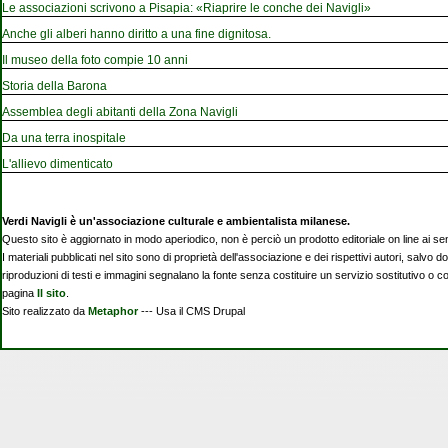
Le associazioni scrivono a Pisapia: «Riaprire le conche dei Navigli»
Anche gli alberi hanno diritto a una fine dignitosa.
Il museo della foto compie 10 anni
Storia della Barona
Assemblea degli abitanti della Zona Navigli
Da una terra inospitale
L'allievo dimenticato
Verdi Navigli è un'associazione culturale e ambientalista milanese.
Questo sito è aggiornato in modo aperiodico, non è perciò un prodotto editoriale on line ai se
I materiali pubblicati nel sito sono di proprietà dell'associazione e dei rispettivi autori, salvo d
riproduzioni di testi e immagini segnalano la fonte senza costituire un servizio sostitutivo o 
pagina
Il sito
.
Sito realizzato da
Metaphor
--- Usa il CMS Drupal