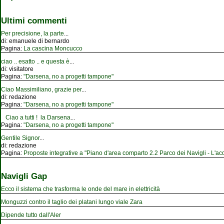
Ultimi commenti
Per precisione, la parte
...
di:
emanuele di bernardo
Pagina:
La cascina Moncucco
ciao .. esatto .. e questa è
...
di:
visitatore
Pagina:
"Darsena, no a progetti tampone"
Ciao Massimiliano, grazie per
...
di:
redazione
Pagina:
"Darsena, no a progetti tampone"
Ciao a tutti ! la Darsena
...
Pagina:
"Darsena, no a progetti tampone"
Gentile Signor
...
di:
redazione
Pagina:
Proposte integrative a "Piano d'area comparto 2.2 Parco dei Navigli - L'acqu
Navigli Gap
Ecco il sistema che trasforma le onde del mare in elettricità
Monguzzi contro il taglio dei platani lungo viale Zara
Dipende tutto dall'Aler