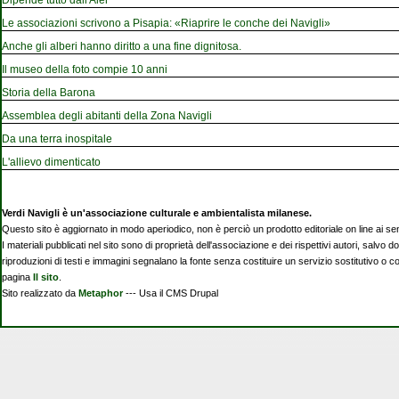
Le associazioni scrivono a Pisapia: «Riaprire le conche dei Navigli»
Anche gli alberi hanno diritto a una fine dignitosa.
Il museo della foto compie 10 anni
Storia della Barona
Assemblea degli abitanti della Zona Navigli
Da una terra inospitale
L'allievo dimenticato
Verdi Navigli è un'associazione culturale e ambientalista milanese.
Questo sito è aggiornato in modo aperiodico, non è perciò un prodotto editoriale on line ai se
I materiali pubblicati nel sito sono di proprietà dell'associazione e dei rispettivi autori, salvo d
riproduzioni di testi e immagini segnalano la fonte senza costituire un servizio sostitutivo o 
pagina
Il sito
.
Sito realizzato da
Metaphor
--- Usa il CMS Drupal