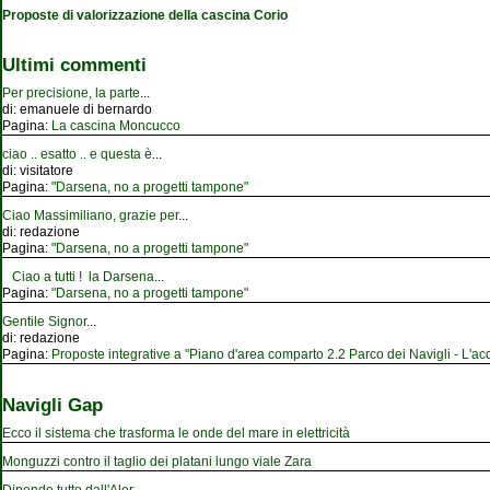
Proposte di valorizzazione della cascina Corio
Ultimi commenti
Per precisione, la parte
...
di:
emanuele di bernardo
Pagina:
La cascina Moncucco
ciao .. esatto .. e questa è
...
di:
visitatore
Pagina:
"Darsena, no a progetti tampone"
Ciao Massimiliano, grazie per
...
di:
redazione
Pagina:
"Darsena, no a progetti tampone"
Ciao a tutti ! la Darsena
...
Pagina:
"Darsena, no a progetti tampone"
Gentile Signor
...
di:
redazione
Pagina:
Proposte integrative a "Piano d'area comparto 2.2 Parco dei Navigli - L'acqu
Navigli Gap
Ecco il sistema che trasforma le onde del mare in elettricità
Monguzzi contro il taglio dei platani lungo viale Zara
Dipende tutto dall'Aler