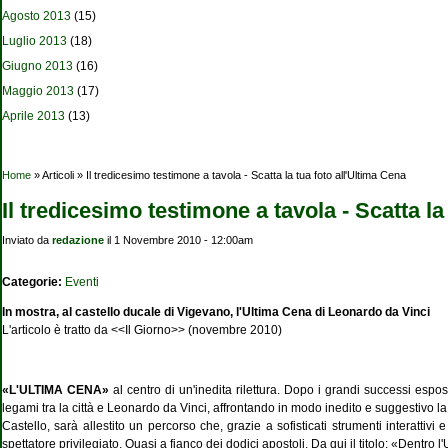
Agosto 2013
(15)
Luglio 2013
(18)
Giugno 2013
(16)
Maggio 2013
(17)
Aprile 2013
(13)
Tu sei qui
Home
» Articoli » Il tredicesimo testimone a tavola - Scatta la tua foto all'Ultima Cena
Il tredicesimo testimone a tavola - Scatta la
Inviato da
redazione
il 1 Novembre 2010 - 12:00am
Categorie:
Eventi
In mostra, al castello ducale di Vigevano, l'Ultima Cena di Leonardo da Vinci
L'articolo è tratto da <<Il Giorno>> (novembre 2010)
«L'ULTIMA CENA»
al centro di un'inedita rilettura. Dopo i grandi successi espo
legami tra la città e Leonardo da Vinci, affrontando in modo inedito e suggestivo 
Castello, sarà allestito un percorso che, grazie a sofisticati strumenti interattivi e 
spettatore privilegiato. Quasi a fianco dei dodici apostoli. Da qui il titolo: «Dentro 