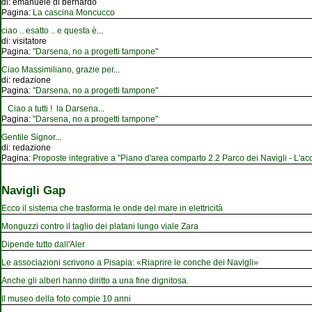
di:
emanuele di bernardo
Pagina:
La cascina Moncucco
ciao .. esatto .. e questa è
...
di:
visitatore
Pagina:
"Darsena, no a progetti tampone"
Ciao Massimiliano, grazie per
...
di:
redazione
Pagina:
"Darsena, no a progetti tampone"
Ciao a tutti ! la Darsena
...
Pagina:
"Darsena, no a progetti tampone"
Gentile Signor
...
di:
redazione
Pagina:
Proposte integrative a "Piano d'area comparto 2.2 Parco dei Navigli - L'acqu
Navigli Gap
Ecco il sistema che trasforma le onde del mare in elettricità
Monguzzi contro il taglio dei platani lungo viale Zara
Dipende tutto dall'Aler
Le associazioni scrivono a Pisapia: «Riaprire le conche dei Navigli»
Anche gli alberi hanno diritto a una fine dignitosa.
Il museo della foto compie 10 anni