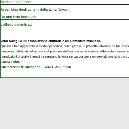
Storia della Barona
Assemblea degli abitanti della Zona Navigli
Da una terra inospitale
L'allievo dimenticato
Verdi Navigli è un'associazione culturale e ambientalista milanese.
Questo sito è aggiornato in modo aperiodico, non è perciò un prodotto editoriale on line ai se
I materiali pubblicati nel sito sono di proprietà dell'associazione e dei rispettivi autori, salvo d
riproduzioni di testi e immagini segnalano la fonte senza costituire un servizio sostitutivo o 
pagina
Il sito
.
Sito realizzato da
Metaphor
--- Usa il CMS Drupal