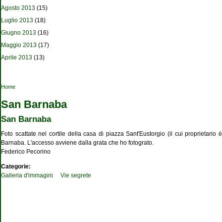
Agosto 2013
(15)
Luglio 2013
(18)
Giugno 2013
(16)
Maggio 2013
(17)
Aprile 2013
(13)
Tu sei qui
Home
San Barnaba
San Barnaba
Foto scattate nel cortile della casa di piazza Sant'Eustorgio (il cui proprietari
Barnaba. L'accesso avviene dalla grata che ho fotograto.
Federico Pecorino
Categorie:
Galleria d'immagini
Vie segrete