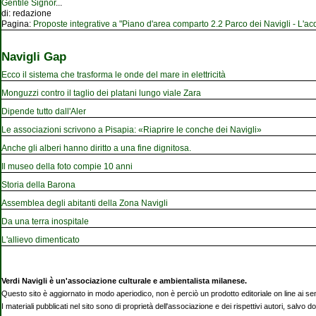
Gentile Signor
...
di:
redazione
Pagina:
Proposte integrative a "Piano d'area comparto 2.2 Parco dei Navigli - L'acqu
Navigli Gap
Ecco il sistema che trasforma le onde del mare in elettricità
Monguzzi contro il taglio dei platani lungo viale Zara
Dipende tutto dall'Aler
Le associazioni scrivono a Pisapia: «Riaprire le conche dei Navigli»
Anche gli alberi hanno diritto a una fine dignitosa.
Il museo della foto compie 10 anni
Storia della Barona
Assemblea degli abitanti della Zona Navigli
Da una terra inospitale
L'allievo dimenticato
Verdi Navigli è un'associazione culturale e ambientalista milanese.
Questo sito è aggiornato in modo aperiodico, non è perciò un prodotto editoriale on line ai se
I materiali pubblicati nel sito sono di proprietà dell'associazione e dei rispettivi autori, salvo d