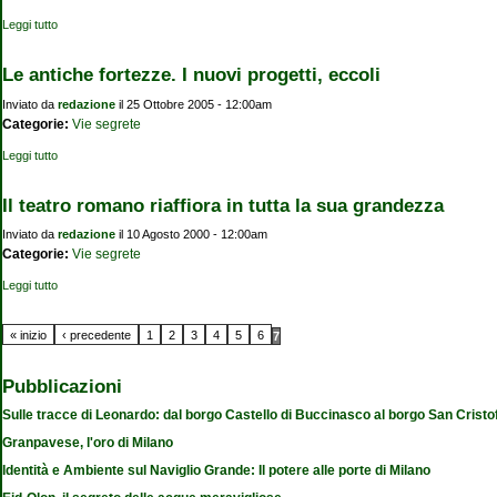
Leggi tutto
su Gli Indiana Jones meneghini: «C'è un'altra città ricca e sconosciuta»
Le antiche fortezze. I nuovi progetti, eccoli
Inviato da
redazione
il 25 Ottobre 2005 - 12:00am
Categorie:
Vie segrete
Leggi tutto
su Le antiche fortezze. I nuovi progetti, eccoli
Il teatro romano riaffiora in tutta la sua grandezza
Inviato da
redazione
il 10 Agosto 2000 - 12:00am
Categorie:
Vie segrete
Leggi tutto
su Il teatro romano riaffiora in tutta la sua grandezza
Pagine
« inizio
‹ precedente
1
2
3
4
5
6
7
Pubblicazioni
Sulle tracce di Leonardo: dal borgo Castello di Buccinasco al borgo San Cristo
Granpavese, l'oro di Milano
Identità e Ambiente sul Naviglio Grande: Il potere alle porte di Milano