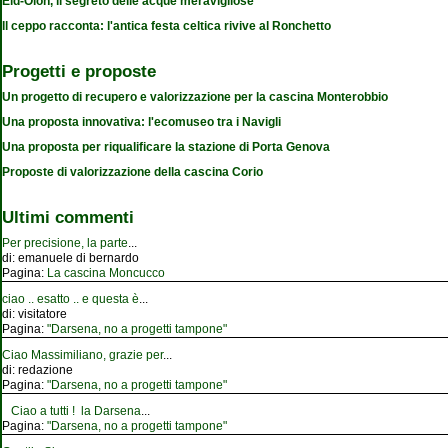
Eid-Olon, il segreto delle acque meravigliose
Il ceppo racconta: l'antica festa celtica rivive al Ronchetto
Progetti e proposte
Un progetto di recupero e valorizzazione per la cascina Monterobbio
Una proposta innovativa: l'ecomuseo tra i Navigli
Una proposta per riqualificare la stazione di Porta Genova
Proposte di valorizzazione della cascina Corio
Ultimi commenti
Per precisione, la parte
...
di:
emanuele di bernardo
Pagina:
La cascina Moncucco
ciao .. esatto .. e questa è
...
di:
visitatore
Pagina:
"Darsena, no a progetti tampone"
Ciao Massimiliano, grazie per
...
di:
redazione
Pagina:
"Darsena, no a progetti tampone"
Ciao a tutti ! la Darsena
...
Pagina:
"Darsena, no a progetti tampone"