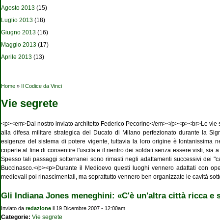
Agosto 2013
(15)
Luglio 2013
(18)
Giugno 2013
(16)
Maggio 2013
(17)
Aprile 2013
(13)
Tu sei qui
Home
»
Il Codice da Vinci
Vie segrete
<p><em>Dal nostro inviato architetto Federico Pecorino</em></p><p><br>Le vie segre
alla difesa militare strategica del Ducato di Milano perfezionato durante la Si
esigenze del sistema di potere vigente, tuttavia la loro origine è lontanissima n
coperte al fine di consentire l'uscita e il rientro dei soldati senza essere visti, s
Spesso tali passaggi sotterranei sono rimasti negli adattamenti successivi dei "
Buccinasco.</p><p>Durante il Medioevo questi luoghi vennero adattati con opere
medievali poi rinascimentali, ma soprattutto vennero ben organizzate le cavità sottostan
Gli Indiana Jones meneghini: «C'è un'altra città ricca e
Inviato da
redazione
il 19 Dicembre 2007 - 12:00am
Categorie:
Vie segrete