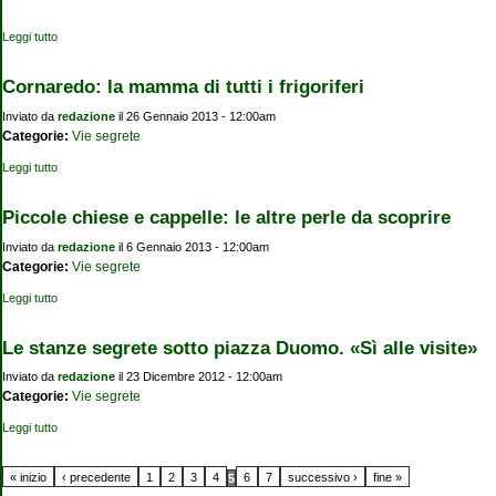
Leggi tutto
su Cascina Linterno
Cornaredo: la mamma di tutti i frigoriferi
Inviato da
redazione
il 26 Gennaio 2013 - 12:00am
Categorie:
Vie segrete
Leggi tutto
su Cornaredo: la mamma di tutti i frigoriferi
Piccole chiese e cappelle: le altre perle da scoprire
Inviato da
redazione
il 6 Gennaio 2013 - 12:00am
Categorie:
Vie segrete
Leggi tutto
su Piccole chiese e cappelle: le altre perle da scoprire
Le stanze segrete sotto piazza Duomo. «Sì alle visite»
Inviato da
redazione
il 23 Dicembre 2012 - 12:00am
Categorie:
Vie segrete
Leggi tutto
su Le stanze segrete sotto piazza Duomo. «Sì alle visite»
Pagine
« inizio
‹ precedente
1
2
3
4
6
7
successivo ›
fine »
5