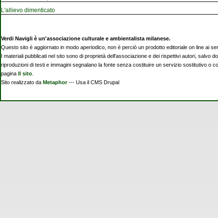
L'allievo dimenticato
Verdi Navigli è un'associazione culturale e ambientalista milanese.
Questo sito è aggiornato in modo aperiodico, non è perciò un prodotto editoriale on line ai se
I materiali pubblicati nel sito sono di proprietà dell'associazione e dei rispettivi autori, salvo d
riproduzioni di testi e immagini segnalano la fonte senza costituire un servizio sostitutivo o 
pagina
Il sito
.
Sito realizzato da
Metaphor
--- Usa il CMS Drupal