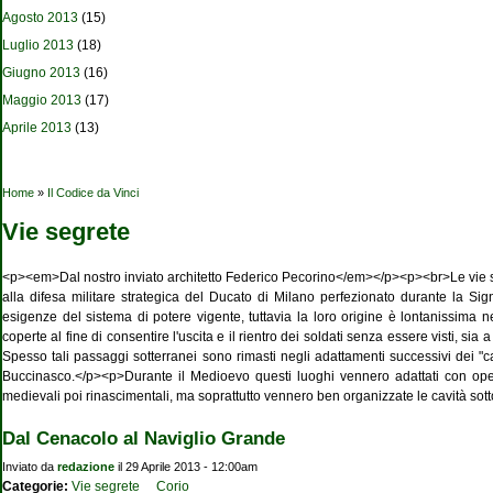
Agosto 2013
(15)
Luglio 2013
(18)
Giugno 2013
(16)
Maggio 2013
(17)
Aprile 2013
(13)
Tu sei qui
Home
»
Il Codice da Vinci
Vie segrete
<p><em>Dal nostro inviato architetto Federico Pecorino</em></p><p><br>Le vie segre
alla difesa militare strategica del Ducato di Milano perfezionato durante la Si
esigenze del sistema di potere vigente, tuttavia la loro origine è lontanissima n
coperte al fine di consentire l'uscita e il rientro dei soldati senza essere visti, s
Spesso tali passaggi sotterranei sono rimasti negli adattamenti successivi dei "
Buccinasco.</p><p>Durante il Medioevo questi luoghi vennero adattati con opere
medievali poi rinascimentali, ma soprattutto vennero ben organizzate le cavità sottostan
Dal Cenacolo al Naviglio Grande
Inviato da
redazione
il 29 Aprile 2013 - 12:00am
Categorie:
Vie segrete
Corio