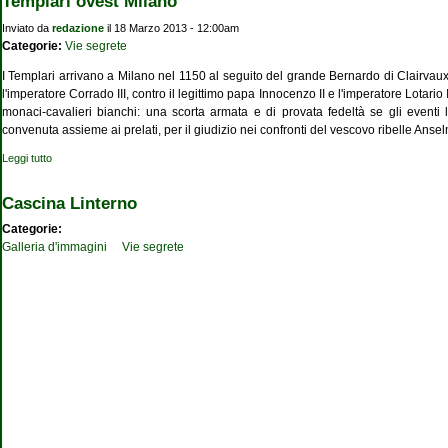
Templari ovest Milano
Inviato da
redazione
il 18 Marzo 2013 - 12:00am
Categorie:
Vie segrete
I Templari arrivano a Milano nel 1150 al seguito del grande Bernardo di Clairvaux, 
l'imperatore Corrado III, contro il legittimo papa Innocenzo II e l'imperatore Lotari
monaci-cavalieri bianchi: una scorta armata e di provata fedeltà se gli eventi 
convenuta assieme ai prelati, per il giudizio nei confronti del vescovo ribelle Ansel
Leggi tutto
su Templari ovest Milano
Cascina Linterno
Categorie:
Galleria d'immagini
Vie segrete