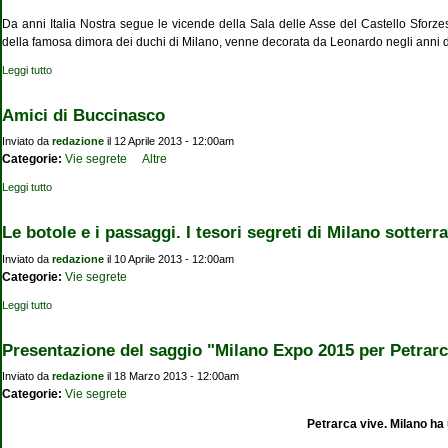
Da anni Italia Nostra segue le vicende della Sala delle Asse del Castello Sforzes
della famosa dimora dei duchi di Milano, venne decorata da Leonardo negli anni d
Leggi tutto
su La Sala delle Asse e il Genio di Leonardo
Amici di Buccinasco
Inviato da
redazione
il 12 Aprile 2013 - 12:00am
Categorie:
Vie segrete
Altre
Leggi tutto
su Amici di Buccinasco
Le botole e i passaggi. I tesori segreti di Milano sotterr
Inviato da
redazione
il 10 Aprile 2013 - 12:00am
Categorie:
Vie segrete
Leggi tutto
su Le botole e i passaggi. I tesori segreti di Milano sotterranea
Presentazione del saggio "Milano Expo 2015 per Petrarc
Inviato da
redazione
il 18 Marzo 2013 - 12:00am
Categorie:
Vie segrete
Petrarca vive. Milano ha