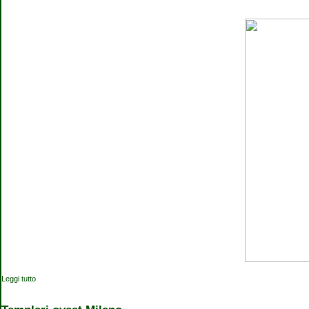
Leggi tutto
su Presentazione del saggio "Milano Expo 2015 per Petrarca. Sulle orme di
Francesco Petrarca"