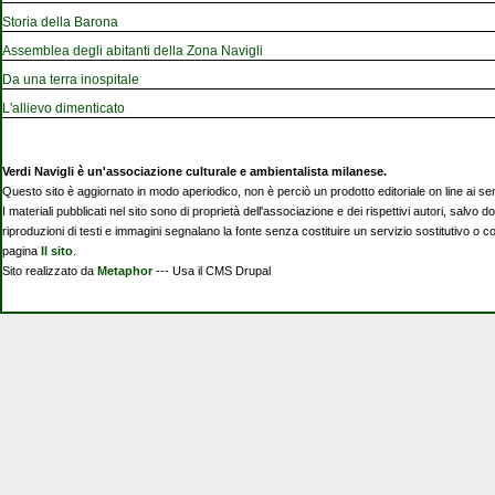
Storia della Barona
Assemblea degli abitanti della Zona Navigli
Da una terra inospitale
L'allievo dimenticato
Verdi Navigli è un'associazione culturale e ambientalista milanese.
Questo sito è aggiornato in modo aperiodico, non è perciò un prodotto editoriale on line ai se
I materiali pubblicati nel sito sono di proprietà dell'associazione e dei rispettivi autori, salvo d
riproduzioni di testi e immagini segnalano la fonte senza costituire un servizio sostitutivo o 
pagina
Il sito
.
Sito realizzato da
Metaphor
--- Usa il CMS Drupal