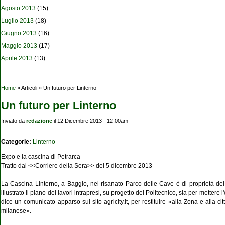
Agosto 2013
(15)
Luglio 2013
(18)
Giugno 2013
(16)
Maggio 2013
(17)
Aprile 2013
(13)
Tu sei qui
Home
» Articoli » Un futuro per Linterno
Un futuro per Linterno
Inviato da
redazione
il 12 Dicembre 2013 - 12:00am
Categorie:
Linterno
Expo e la cascina di Petrarca
Tratto dal <<Corriere della Sera>> del 5 dicembre 2013
La Cascina Linterno, a Baggio, nel risanato Parco delle Cave è di proprietà de
illustrato il piano dei lavori intrapresi, su progetto del Politecnico, sia per metter
dice un comunicato apparso sul sito agricity.it, per restituire «alla Zona e alla c
milanese».