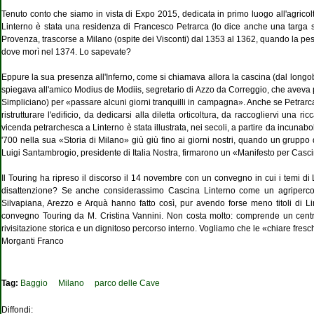
Tenuto conto che siamo in vista di Expo 2015, dedicata in primo luogo all'agrico
Linterno è stata una residenza di Francesco Petrarca (lo dice anche una targa 
Provenza, trascorse a Milano (ospite dei Visconti) dal 1353 al 1362, quando la pest
dove morì nel 1374. Lo sapevate?
Eppure la sua presenza all'Inferno, come si chiamava allora la cascina (dal longobar
spiegava all'amico Modius de Modiis, segretario di Azzo da Correggio, che aveva pr
Simpliciano) per «passare alcuni giorni tranquilli in campagna». Anche se Petrarca 
ristrutturare l'edificio, da dedicarsi alla diletta orticoltura, da raccogliervi un
vicenda petrarchesca a Linterno è stata illustrata, nei secoli, a partire da incuna
'700 nella sua «Storia di Milano» giù giù fino ai giorni nostri, quando un gruppo d
Luigi Santambrogio, presidente di Italia Nostra, firmarono un «Manifesto per Casci
Il Touring ha ripreso il discorso il 14 novembre con un convegno in cui i temi di
disattenzione? Se anche considerassimo Cascina Linterno come un agripercor
Silvapiana, Arezzo e Arquà hanno fatto così, pur avendo forse meno titoli di Lin
convegno Touring da M. Cristina Vannini. Non costa molto: comprende un centro
rivisitazione storica e un dignitoso percorso interno. Vogliamo che le «chiare fre
Morganti Franco
Tag:
Baggio
Milano
parco delle Cave
Diffondi: