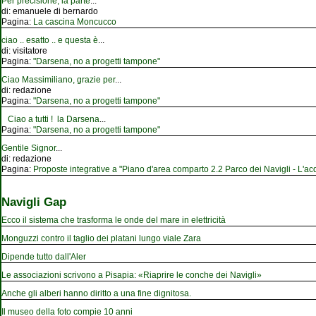
Per precisione, la parte
...
di:
emanuele di bernardo
Pagina:
La cascina Moncucco
ciao .. esatto .. e questa è
...
di:
visitatore
Pagina:
"Darsena, no a progetti tampone"
Ciao Massimiliano, grazie per
...
di:
redazione
Pagina:
"Darsena, no a progetti tampone"
Ciao a tutti ! la Darsena
...
Pagina:
"Darsena, no a progetti tampone"
Gentile Signor
...
di:
redazione
Pagina:
Proposte integrative a "Piano d'area comparto 2.2 Parco dei Navigli - L'acqu
Navigli Gap
Ecco il sistema che trasforma le onde del mare in elettricità
Monguzzi contro il taglio dei platani lungo viale Zara
Dipende tutto dall'Aler
Le associazioni scrivono a Pisapia: «Riaprire le conche dei Navigli»
Anche gli alberi hanno diritto a una fine dignitosa.
Il museo della foto compie 10 anni