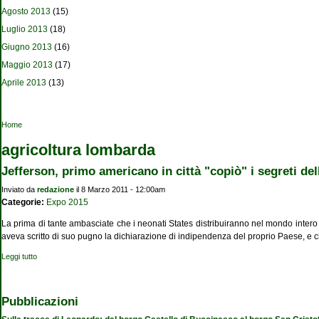
Agosto 2013
(15)
Luglio 2013
(18)
Giugno 2013
(16)
Maggio 2013
(17)
Aprile 2013
(13)
Tu sei qui
Home
agricoltura lombarda
Jefferson, primo americano in città "copiò" i segreti de
Inviato da
redazione
il 8 Marzo 2011 - 12:00am
Categorie:
Expo 2015
La prima di tante ambasciate che i neonati States distribuiranno nel mondo intero e
aveva scritto di suo pugno la dichiarazione di indipendenza del proprio Paese, e
Leggi tutto
su Jefferson, primo americano in città "copiò" i segreti dell'agricoltura lombarda
Pubblicazioni