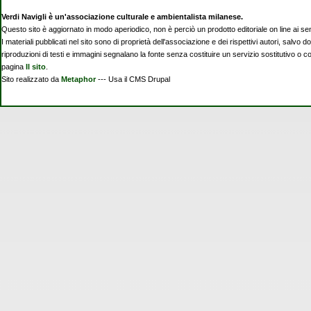
Verdi Navigli è un'associazione culturale e ambientalista milanese.
Questo sito è aggiornato in modo aperiodico, non è perciò un prodotto editoriale on line ai se
I materiali pubblicati nel sito sono di proprietà dell'associazione e dei rispettivi autori, salvo d
riproduzioni di testi e immagini segnalano la fonte senza costituire un servizio sostitutivo o 
pagina
Il sito
.
Sito realizzato da
Metaphor
--- Usa il CMS Drupal