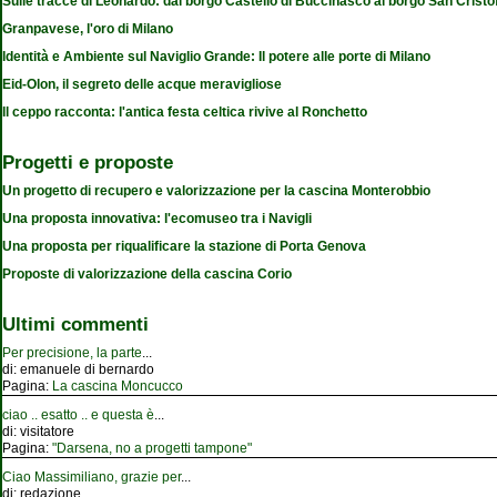
Sulle tracce di Leonardo: dal borgo Castello di Buccinasco al borgo San Cristo
Granpavese, l'oro di Milano
Identità e Ambiente sul Naviglio Grande: Il potere alle porte di Milano
Eid-Olon, il segreto delle acque meravigliose
Il ceppo racconta: l'antica festa celtica rivive al Ronchetto
Progetti e proposte
Un progetto di recupero e valorizzazione per la cascina Monterobbio
Una proposta innovativa: l'ecomuseo tra i Navigli
Una proposta per riqualificare la stazione di Porta Genova
Proposte di valorizzazione della cascina Corio
Ultimi commenti
Per precisione, la parte
...
di:
emanuele di bernardo
Pagina:
La cascina Moncucco
ciao .. esatto .. e questa è
...
di:
visitatore
Pagina:
"Darsena, no a progetti tampone"
Ciao Massimiliano, grazie per
...
di:
redazione