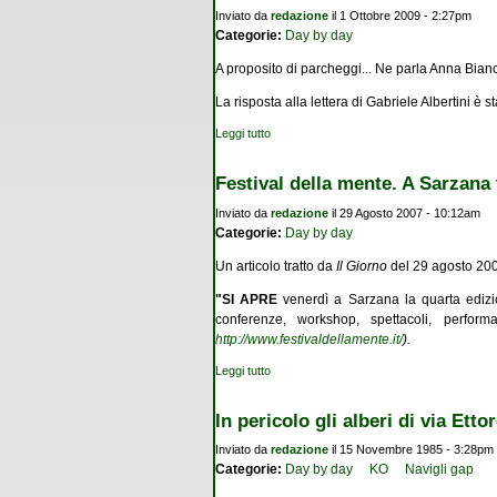
Inviato da
redazione
il 1 Ottobre 2009 - 2:27pm
Categorie:
Day by day
A proposito di parcheggi... Ne parla Anna Bian
La risposta alla lettera di Gabriele Albertini è
Leggi tutto
su Cemento mangia-verde
Festival della mente. A Sarzana t
Inviato da
redazione
il 29 Agosto 2007 - 10:12am
Categorie:
Day by day
Un articolo tratto da
Il Giorno
del 29 agosto 2007 
"SI APRE
venerdì a Sarzana la quarta edizio
conferenze, workshop, spettacoli, perfor
http://www.festivaldellamente.it/
).
Leggi tutto
su Festival della mente. A Sarzana tre giorn
In pericolo gli alberi di via Etto
Inviato da
redazione
il 15 Novembre 1985 - 3:28pm
Categorie:
Day by day
KO
Navigli gap