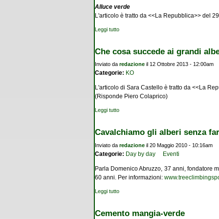
Alluce verde
L'articolo è tratto da <<La Repubblica>> del 
Leggi tutto
su Anche gli alberi hanno diritto a una fine 
Che cosa succede ai grandi albe
Inviato da
redazione
il 12 Ottobre 2013 - 12:00am
Categorie:
KO
L'articolo di Sara Castello è tratto da <<La Re
(Risponde Piero Colaprico)
Leggi tutto
su Che cosa succede ai grandi alberi?
Cavalchiamo gli alberi senza far
Inviato da
redazione
il 20 Maggio 2010 - 10:16am
Categorie:
Day by day
Eventi
Parla Domenico Abruzzo, 37 anni, fondatore mila
60 anni. Per informazioni:
www.treeclimbingspo
Leggi tutto
su Cavalchiamo gli alberi senza fargli del m
Cemento mangia-verde