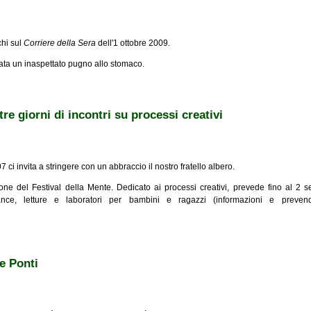
chi sul
Corriere della Sera
dell'1 ottobre 2009.
 stata un inaspettato pugno allo stomaco.
re giorni di incontri su processi creativi
ci invita a stringere con un abbraccio il nostro fratello albero.
ne del Festival della Mente. Dedicato ai processi creativi, prevede fino al 2 
mance, letture e laboratori per bambini e ragazzi (informazioni e preven
i di incontri su processi creativi
re Ponti