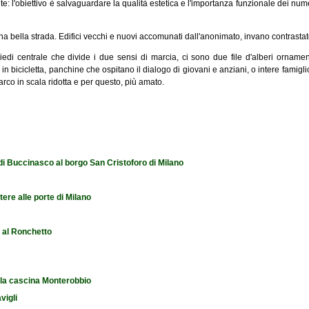
e: l'obiettivo è salvaguardare la qualità estetica e l'importanza funzionale dei nume
na bella strada. Edifici vecchi e nuovi accomunati dall'anonimato, invano contrastato
iedi centrale che divide i due sensi di marcia, ci sono due file d'alberi ornamenta
 in bicicletta, panchine che ospitano il dialogo di giovani e anziani, o intere famigl
rco in scala ridotta e per questo, più amato.
 di Buccinasco al borgo San Cristoforo di Milano
tere alle porte di Milano
e al Ronchetto
 la cascina Monterobbio
vigli