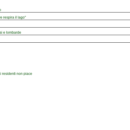
o
e respira il lago"
esi e lombarde
i residenti non piace