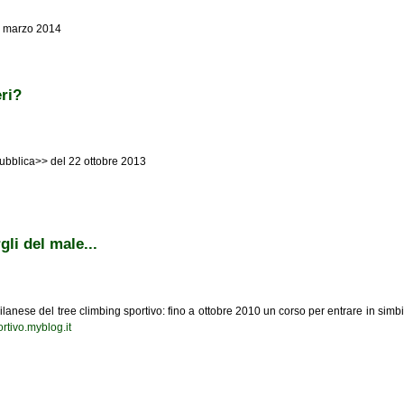
29 marzo 2014
dignitosa.
ri?
pubblica>> del 22 ottobre 2013
gli del male...
nese del tree climbing sportivo: fino a ottobre 2010 un corso per entrare in simbiosi
rtivo.myblog.it
ale...