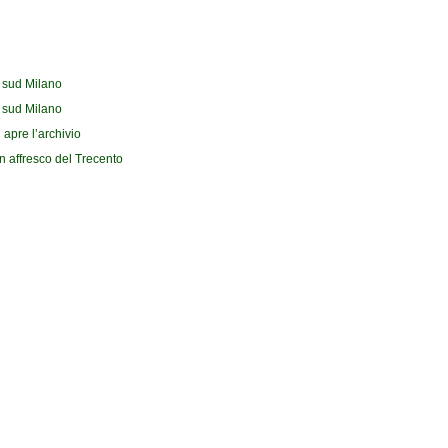
l sud Milano
l sud Milano
 apre l’archivio
n affresco del Trecento