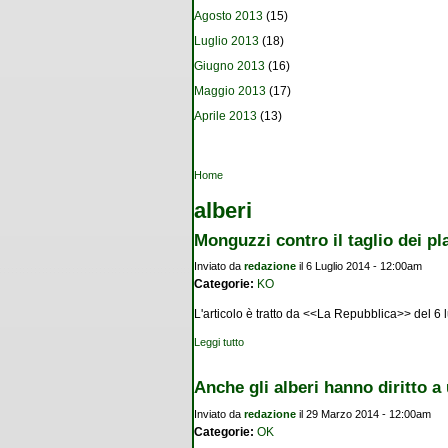
Agosto 2013
(15)
Luglio 2013
(18)
Giugno 2013
(16)
Maggio 2013
(17)
Aprile 2013
(13)
Tu sei qui
Home
alberi
Monguzzi contro il taglio dei pl
Inviato da
redazione
il 6 Luglio 2014 - 12:00am
Categorie:
KO
L'articolo è tratto da <<La Repubblica>> del 6 
Leggi tutto
su Monguzzi contro il taglio dei platani lun
Anche gli alberi hanno diritto a 
Inviato da
redazione
il 29 Marzo 2014 - 12:00am
Categorie:
OK