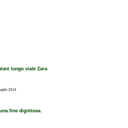
atani lungo viale Zara
luglio 2014
go viale Zara
una fine dignitosa.