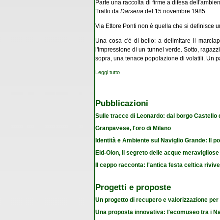
Parte una raccolta di firme a dif
esa dell'ambient
Tratto da
Darsena
del 15 novembre 1985.
Via Ettore Ponti non è quella che si definisce u
Una cosa c'è di bello: a delimitare il marciap
l'impressione di un tunnel verde. Sotto, ragazzi
sopra, una tenace popolazione di volatili. Un pa
Leggi tutto
su In pericolo gli alberi di via Ettore Ponti
Pubblicazioni
Sulle tracce di Leonardo: dal borgo Castello
Granpavese, l'oro di Milano
Identità e Ambiente sul Naviglio Grande: Il po
Eid-Olon, il segreto delle acque meravigliose
Il ceppo racconta: l'antica festa celtica riviv
Progetti e proposte
Un progetto di recupero e valorizzazione per
Una proposta innovativa: l'ecomuseo tra i Na