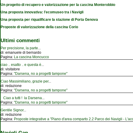
Un progetto di recupero e valorizzazione per la cascina Monterobbio
Una proposta innovativa: l'ecomuseo tra i Navigli
Una proposta per riqualificare la stazione di Porta Genova
Proposte di valorizzazione della cascina Corio
Ultimi commenti
Per precisione, la parte
...
di:
emanuele di bernardo
Pagina:
La cascina Moncucco
ciao .. esatto .. e questa è
...
di:
visitatore
Pagina:
"Darsena, no a progetti tampone"
Ciao Massimiliano, grazie per
...
di:
redazione
Pagina:
"Darsena, no a progetti tampone"
Ciao a tutti ! la Darsena
...
Pagina:
"Darsena, no a progetti tampone"
Gentile Signor
...
di:
redazione
Pagina:
Proposte integrative a "Piano d'area comparto 2.2 Parco dei Navigli - L'acqu
Navigli Gap