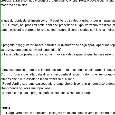
crescita, attraverso i nuovi progetti urbani quali City Life, Porta Nuova e Santa Gi
moderna della città.
In questo contesto si inseriscono i Raggi Verdi, strategia urbana per gli spazi ap
LAND. Infatti, nei prossimi sette anni che precedono l'Expo, verranno realizzati pi
parchi esistenti e di progetto, che collegheranno il centro storico con la città metro
II progetto "Raggi Verdi" nasce dall'idea di rivalutazione degli spazi aperti metro
valorizzazione degli spazi della quotidianità.
Si tratta della proposta di una visione innovativa degli spazi di qualità già esisten
Attraverso questo progetto si intende occupare mentalmente e collegare gli spazi 
Ciò in un'ottica più allargata di una riscoperta di alcuni valori che sembrano n
dimensione più "rilassata" e meno frenetica di Milano.
I Raggi Verdi disegnano passeggiate urbane che uniscono in un percorso a doppio s
che circondano l'area metropolitana.
Lo spirito che guida il progetto può essere sintetizzato nello slogan:
L'IDEA
I . I "Raggi Verdi" come ambizione: collegare fra di loro spazi diversi per costruire