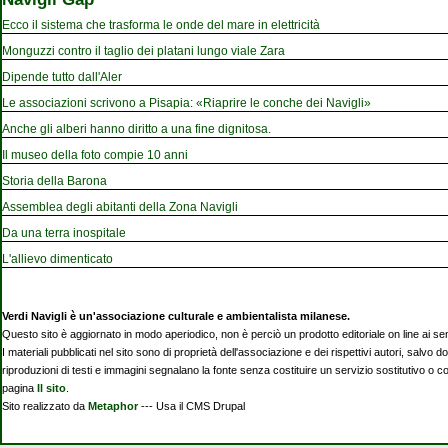
Ecco il sistema che trasforma le onde del mare in elettricità
Monguzzi contro il taglio dei platani lungo viale Zara
Dipende tutto dall'Aler
Le associazioni scrivono a Pisapia: «Riaprire le conche dei Navigli»
Anche gli alberi hanno diritto a una fine dignitosa.
Il museo della foto compie 10 anni
Storia della Barona
Assemblea degli abitanti della Zona Navigli
Da una terra inospitale
L'allievo dimenticato
Verdi Navigli è un'associazione culturale e ambientalista milanese.
Questo sito è aggiornato in modo aperiodico, non è perciò un prodotto editoriale on line ai se
I materiali pubblicati nel sito sono di proprietà dell'associazione e dei rispettivi autori, salvo d
riproduzioni di testi e immagini segnalano la fonte senza costituire un servizio sostitutivo o 
pagina
Il sito
.
Sito realizzato da
Metaphor
--- Usa il CMS Drupal