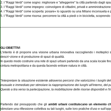
2. I "Raggi Verdi" come sogno: migliorare e "alleggerire" la città partendo dagli spa
3. I "Raggi Verdi" come impegno: coinvolgere di cittadini, privati e amministrazione
4. I "Raggi Verdi" come scoperta: posare« lo sguardo su una Milano inconsueta e 
5. I "Raggi Verdi" come risorsa: percorrere la città a piedi o in bicicletta, scoprendo 
GLI OBIETTIVI
L'intento è di proporre una visione urbana innovativa raccogliendo i molteplici 
descri¬zione e di produzione di spazi di qualità.
In questo modo costruire una rete di spazi urbani partendo da una scala locale fino 
cintura metropolitana e da questa facendo entrare natura in città.
"Interpretare la situazione esistente attraverso percorsi che valorizzino i luoghi de
inusuale e immediato per stimolare la riappropriazione dei luoghi all'interno, del
Questo a tira verso la partecipazione, la mobilitazione delle risorse disponibili e l'
Partendo dal presupposto che gli
ambiti urbani costituiscano un elemento ch
stimolare una riflessione collettiva su tali luoghi, sulle loro pratiche d'uso e sull'o