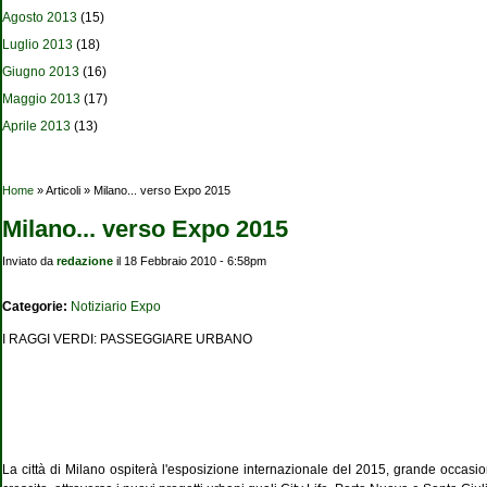
Agosto 2013
(15)
Luglio 2013
(18)
Giugno 2013
(16)
Maggio 2013
(17)
Aprile 2013
(13)
Tu sei qui
Home
» Articoli » Milano... verso Expo 2015
Milano... verso Expo 2015
Inviato da
redazione
il 18 Febbraio 2010 - 6:58pm
Categorie:
Notiziario Expo
I RAGGI VERDI: PASSEGGIARE URBANO
La città di Milano ospiterà l'esposizione internazionale deI 2015, grande occasion