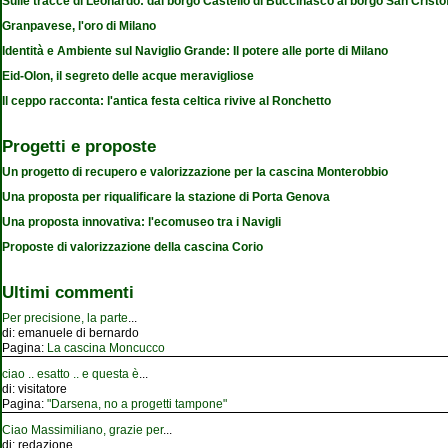
Sulle tracce di Leonardo: dal borgo Castello di Buccinasco al borgo San Cristo
Granpavese, l'oro di Milano
Identità e Ambiente sul Naviglio Grande: Il potere alle porte di Milano
Eid-Olon, il segreto delle acque meravigliose
Il ceppo racconta: l'antica festa celtica rivive al Ronchetto
Progetti e proposte
Un progetto di recupero e valorizzazione per la cascina Monterobbio
Una proposta per riqualificare la stazione di Porta Genova
Una proposta innovativa: l'ecomuseo tra i Navigli
Proposte di valorizzazione della cascina Corio
Ultimi commenti
Per precisione, la parte
...
di:
emanuele di bernardo
Pagina:
La cascina Moncucco
ciao .. esatto .. e questa è
...
di:
visitatore
Pagina:
"Darsena, no a progetti tampone"
Ciao Massimiliano, grazie per
...
di:
redazione