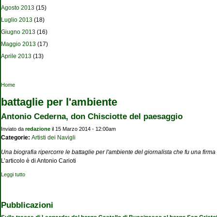
Agosto 2013
(15)
Luglio 2013
(18)
Giugno 2013
(16)
Maggio 2013
(17)
Aprile 2013
(13)
Tu sei qui
Home
battaglie per l'ambiente
Antonio Cederna, don Chisciotte del paesaggio
Inviato da
redazione
il 15 Marzo 2014 - 12:00am
Categorie:
Artisti dei Navigli
Una biografia ripercorre le battaglie per l'ambiente del giornalista che fu una firm
L’articolo è di Antonio Carioti
Leggi tutto
su Antonio Cederna, don Chisciotte del paesaggio
Pubblicazioni