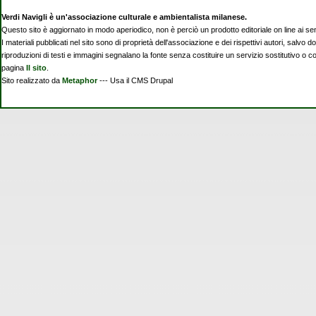
Verdi Navigli è un'associazione culturale e ambientalista milanese.
Questo sito è aggiornato in modo aperiodico, non è perciò un prodotto editoriale on line ai se
I materiali pubblicati nel sito sono di proprietà dell'associazione e dei rispettivi autori, salvo d
riproduzioni di testi e immagini segnalano la fonte senza costituire un servizio sostitutivo o 
pagina
Il sito
.
Sito realizzato da
Metaphor
--- Usa il CMS Drupal