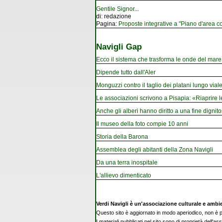
Gentile Signor
...
di:
redazione
Pagina:
Proposte integrative a "Piano d'area co
Navigli Gap
Ecco il sistema che trasforma le onde del mare i
Dipende tutto dall'Aler
Monguzzi contro il taglio dei platani lungo vial
Le associazioni scrivono a Pisapia: «Riaprire 
Anche gli alberi hanno diritto a una fine dignito
Il museo della foto compie 10 anni
Storia della Barona
Assemblea degli abitanti della Zona Navigli
Da una terra inospitale
L'allievo dimenticato
Verdi Navigli è un'associazione culturale e ambi
Questo sito è aggiornato in modo aperiodico, non è pe
I materiali pubblicati nel sito sono di proprietà dell'as