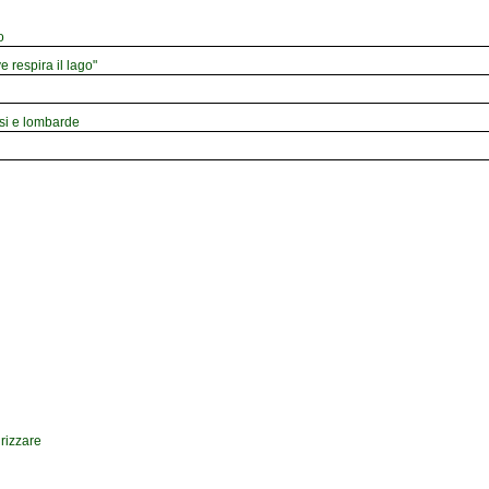
o
e respira il lago"
esi e lombarde
drizzare