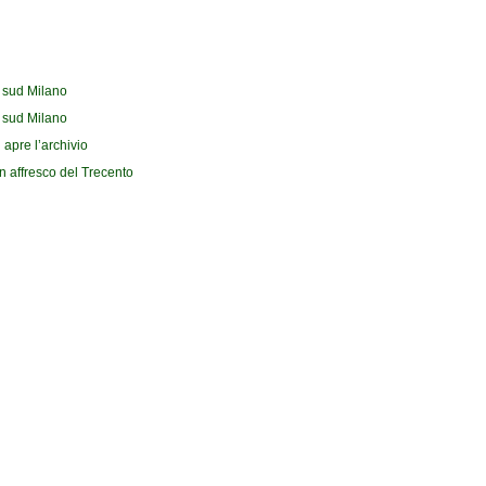
l sud Milano
l sud Milano
 apre l’archivio
n affresco del Trecento