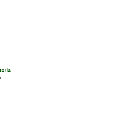
toria
m