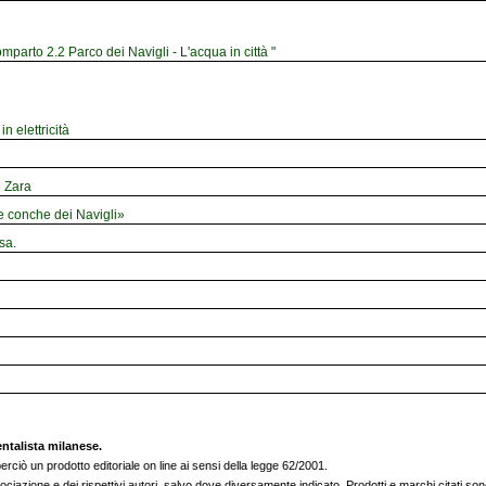
mparto 2.2 Parco dei Navigli - L'acqua in città "
n elettricità
e Zara
le conche dei Navigli»
sa.
entalista milanese.
rciò un prodotto editoriale on line ai sensi della legge 62/2001.
sociazione e dei rispettivi autori, salvo dove diversamente indicato. Prodotti e marchi citati sono 