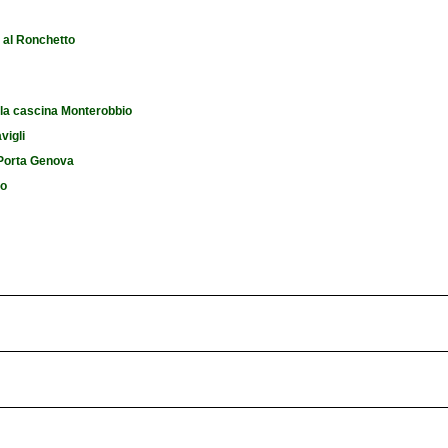
e al Ronchetto
 la cascina Monterobbio
vigli
i Porta Genova
io