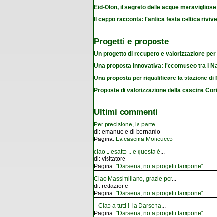
Eid-Olon, il segreto delle acque meravigliose
Il ceppo racconta: l'antica festa celtica riviv
Progetti e proposte
Un progetto di recupero e valorizzazione per
Una proposta innovativa: l'ecomuseo tra i Na
Una proposta per riqualificare la stazione d
Proposte di valorizzazione della cascina Cor
Ultimi commenti
Per precisione, la parte
...
di:
emanuele di bernardo
Pagina:
La cascina Moncucco
ciao .. esatto .. e questa è
...
di:
visitatore
Pagina:
"Darsena, no a progetti tampone"
Ciao Massimiliano, grazie per
...
di:
redazione
Pagina:
"Darsena, no a progetti tampone"
Ciao a tutti ! la Darsena
...
Pagina:
"Darsena, no a progetti tampone"