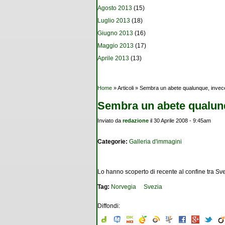
Agosto 2013
(15)
Luglio 2013
(18)
Giugno 2013
(16)
Maggio 2013
(17)
Aprile 2013
(13)
Tu sei qui
Home
» Articoli » Sembra un abete qualunque, invece
Sembra un abete qualunq
Inviato da
redazione
il 30 Aprile 2008 - 9:45am
Categorie:
Galleria d'immagini
Lo hanno scoperto di recente al confine tra Sve
Tag:
Norvegia
Svezia
Diffondi: