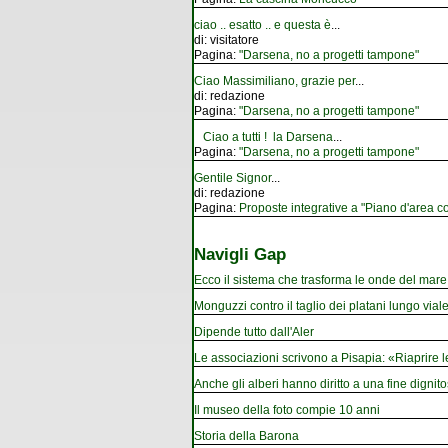
ciao .. esatto .. e questa è
...
di:
visitatore
Pagina:
"Darsena, no a progetti tampone"
Ciao Massimiliano, grazie per
...
di:
redazione
Pagina:
"Darsena, no a progetti tampone"
Ciao a tutti ! la Darsena
...
Pagina:
"Darsena, no a progetti tampone"
Gentile Signor
...
di:
redazione
Pagina:
Proposte integrative a "Piano d'area co
Navigli Gap
Ecco il sistema che trasforma le onde del mare i
Monguzzi contro il taglio dei platani lungo vial
Dipende tutto dall'Aler
Le associazioni scrivono a Pisapia: «Riaprire 
Anche gli alberi hanno diritto a una fine dignito
Il museo della foto compie 10 anni
Storia della Barona