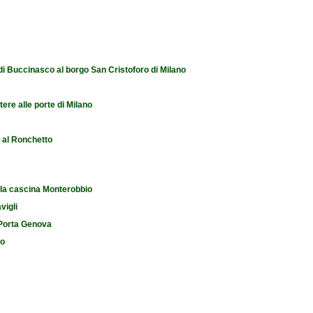
 di Buccinasco al borgo San Cristoforo di Milano
tere alle porte di Milano
e al Ronchetto
 la cascina Monterobbio
vigli
i Porta Genova
io