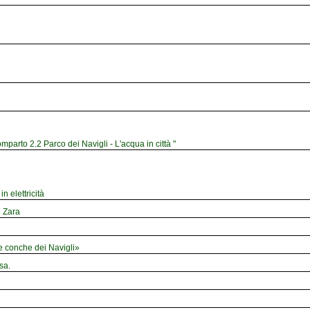
mparto 2.2 Parco dei Navigli - L'acqua in città "
n elettricità
e Zara
le conche dei Navigli»
sa.