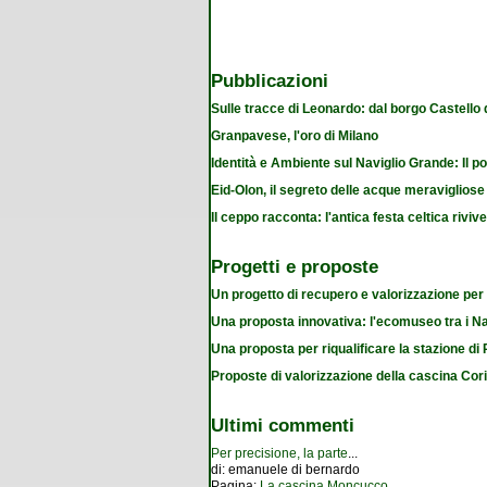
Pubblicazioni
Sulle tracce di Leonardo: dal borgo Castello
Granpavese, l'oro di Milano
Identità e Ambiente sul Naviglio Grande: Il po
Eid-Olon, il segreto delle acque meravigliose
Il ceppo racconta: l'antica festa celtica riviv
Progetti e proposte
Un progetto di recupero e valorizzazione per
Una proposta innovativa: l'ecomuseo tra i Na
Una proposta per riqualificare la stazione d
Proposte di valorizzazione della cascina Cor
Ultimi commenti
Per precisione, la parte
...
di:
emanuele di bernardo
Pagina:
La cascina Moncucco