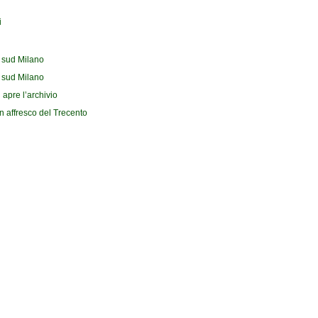
i
l sud Milano
l sud Milano
 apre l’archivio
n affresco del Trecento