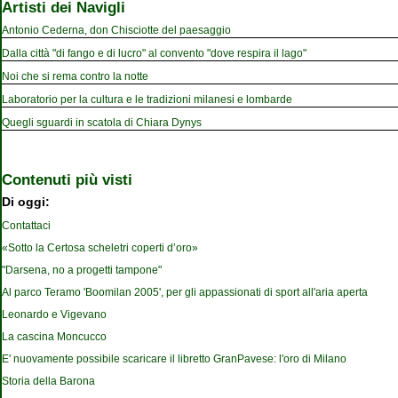
Artisti dei Navigli
Antonio Cederna, don Chisciotte del paesaggio
Dalla città "di fango e di lucro" al convento "dove respira il lago"
Noi che si rema contro la notte
Laboratorio per la cultura e le tradizioni milanesi e lombarde
Quegli sguardi in scatola di Chiara Dynys
Contenuti più visti
Di oggi:
Contattaci
«Sotto la Certosa scheletri coperti d’oro»
"Darsena, no a progetti tampone"
Al parco Teramo 'Boomilan 2005', per gli appassionati di sport all'aria aperta
Leonardo e Vigevano
La cascina Moncucco
E' nuovamente possibile scaricare il libretto GranPavese: l'oro di Milano
Storia della Barona