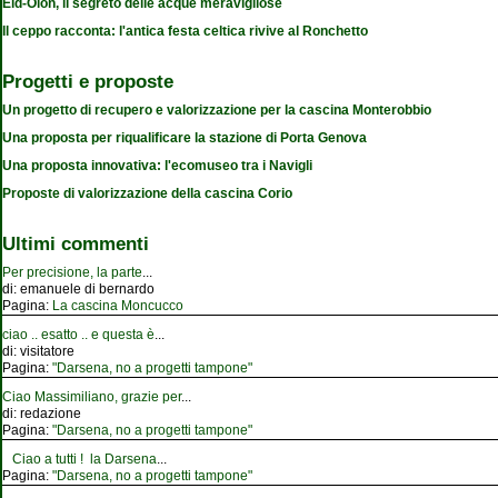
Eid-Olon, il segreto delle acque meravigliose
Il ceppo racconta: l'antica festa celtica rivive al Ronchetto
Progetti e proposte
Un progetto di recupero e valorizzazione per la cascina Monterobbio
Una proposta per riqualificare la stazione di Porta Genova
Una proposta innovativa: l'ecomuseo tra i Navigli
Proposte di valorizzazione della cascina Corio
Ultimi commenti
Per precisione, la parte
...
di:
emanuele di bernardo
Pagina:
La cascina Moncucco
ciao .. esatto .. e questa è
...
di:
visitatore
Pagina:
"Darsena, no a progetti tampone"
Ciao Massimiliano, grazie per
...
di:
redazione
Pagina:
"Darsena, no a progetti tampone"
Ciao a tutti ! la Darsena
...
Pagina:
"Darsena, no a progetti tampone"