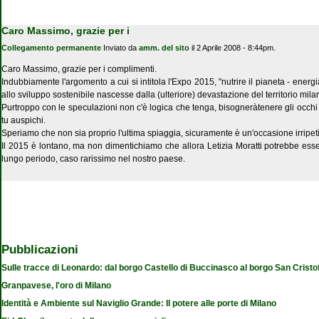
Caro Massimo, grazie per i
Collegamento permanente
Inviato da
amm. del sito
il 2 Aprile 2008 - 8:44pm.
Caro Massimo, grazie per i complimenti.
Indubbiamente l'argomento a cui si intitola l'Expo 2015, "nutrire il pianeta - ener
allo sviluppo sostenibile nascesse dalla (ulteriore) devastazione del territorio mila
Purtroppo con le speculazioni non c'è logica che tenga, bisogneràtenere gli occhi a
tu auspichi.
Speriamo che non sia proprio l'ultima spiaggia, sicuramente è un'occasione irripetib
Il 2015 è lontano, ma non dimentichiamo che allora Letizia Moratti potrebbe essere 
lungo periodo, caso rarissimo nel nostro paese.
Pubblicazioni
Sulle tracce di Leonardo: dal borgo Castello di Buccinasco al borgo San Cristo
Granpavese, l'oro di Milano
Identità e Ambiente sul Naviglio Grande: Il potere alle porte di Milano