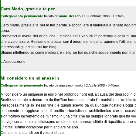
Caro Mario, grazie a te per
Collegamento permanente
Inviato da
amm. del sito
il 13 Febbraio 2008 - 1:33am.
Caro Mario, grazie a te per le tue parole. Raccogliere il materiale e tenere aggi
pena.
Permettici di avere dei dubbi che il ciclone dell'Expo 2015 porteràqualcosa di buono 
che a valorizzare. Restiamo in attesa, con il pessimismo della ragione e l'ottimismo
Interessanti gli articoli sul tuo blog!
Stiamo riflettendo su come migliorare il sito, se hai qualche suggerimento non man
L'Associazione
Mi considero un milanese in
Collegamento permanente
Inviato da
massimo rimoldi
il 2 Aprile 2008 - 8:48am.
Mi considero un milanese in esilio nel profondo nord est, a causa del degrado in cu
Scelte scellerate a decorrere da fine'8oo hanno snaturato l'urbanistica e l'architettu
Paradossalmente lo stesso fine ( e quindi scevro da qualunque nostalgia)oggi pot
certamente coraggiose sotto il profilo urbanistico e architettonico che in occ
significativo incremento del turismo in una citta' che ha sempre ignorato questa vo
I navigli certamente costituiscono un elemento imprescindibile di riqualificazione so
E' forse l'ultima occasione per rilanciare Milano.
Complimenti quindi per il vostro sforzo.