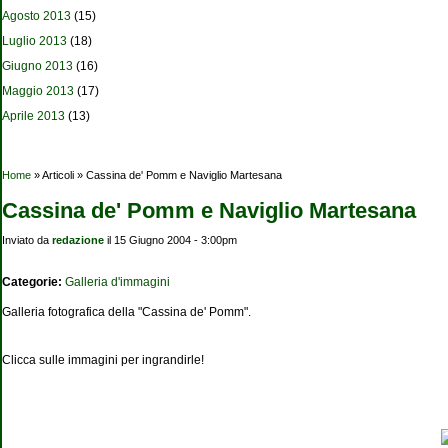
Agosto 2013
(15)
Luglio 2013
(18)
Giugno 2013
(16)
Maggio 2013
(17)
Aprile 2013
(13)
Tu sei qui
Home
» Articoli » Cassina de' Pomm e Naviglio Martesana
Cassina de' Pomm e Naviglio Martesana
Inviato da
redazione
il 15 Giugno 2004 - 3:00pm
Categorie:
Galleria d'immagini
Galleria fotografica della "Cassina de' Pomm".
Clicca sulle immagini per ingrandirle!