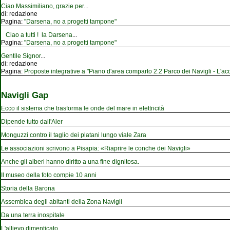
Ciao Massimiliano, grazie per
...
di:
redazione
Pagina:
"Darsena, no a progetti tampone"
Ciao a tutti ! la Darsena
...
Pagina:
"Darsena, no a progetti tampone"
Gentile Signor
...
di:
redazione
Pagina:
Proposte integrative a "Piano d'area comparto 2.2 Parco dei Navigli - L'acqu
Navigli Gap
Ecco il sistema che trasforma le onde del mare in elettricità
Dipende tutto dall'Aler
Monguzzi contro il taglio dei platani lungo viale Zara
Le associazioni scrivono a Pisapia: «Riaprire le conche dei Navigli»
Anche gli alberi hanno diritto a una fine dignitosa.
Il museo della foto compie 10 anni
Storia della Barona
Assemblea degli abitanti della Zona Navigli
Da una terra inospitale
L'allievo dimenticato