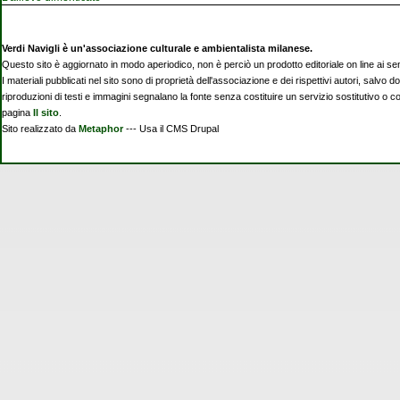
Verdi Navigli è un'associazione culturale e ambientalista milanese.
Questo sito è aggiornato in modo aperiodico, non è perciò un prodotto editoriale on line ai se
I materiali pubblicati nel sito sono di proprietà dell'associazione e dei rispettivi autori, salvo d
riproduzioni di testi e immagini segnalano la fonte senza costituire un servizio sostitutivo o 
pagina
Il sito
.
Sito realizzato da
Metaphor
--- Usa il CMS Drupal