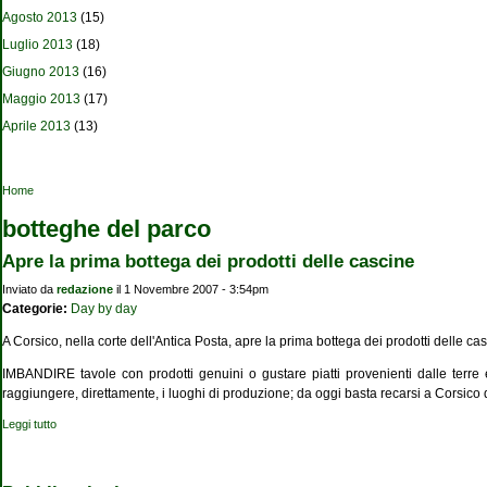
Agosto 2013
(15)
Luglio 2013
(18)
Giugno 2013
(16)
Maggio 2013
(17)
Aprile 2013
(13)
Tu sei qui
Home
botteghe del parco
Apre la prima bottega dei prodotti delle cascine
Inviato da
redazione
il 1 Novembre 2007 - 3:54pm
Categorie:
Day by day
A Corsico, nella corte dell'Antica Posta, apre la prima bottega dei prodotti delle casc
IMBANDIRE tavole con prodotti genuini o gustare piatti provenienti dalle terre 
raggiungere, direttamente, i luoghi di produzione; da oggi basta recarsi a Corsico
Leggi tutto
su Apre la prima bottega dei prodotti delle cascine