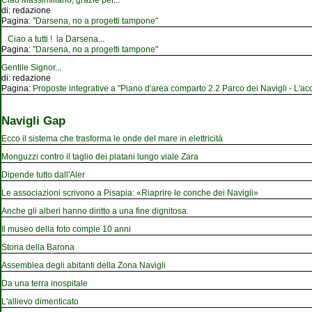
Ciao Massimiliano, grazie per
...
di:
redazione
Pagina:
"Darsena, no a progetti tampone"
Ciao a tutti ! la Darsena
...
Pagina:
"Darsena, no a progetti tampone"
Gentile Signor
...
di:
redazione
Pagina:
Proposte integrative a "Piano d'area comparto 2.2 Parco dei Navigli - L'acqu
Navigli Gap
Ecco il sistema che trasforma le onde del mare in elettricità
Monguzzi contro il taglio dei platani lungo viale Zara
Dipende tutto dall'Aler
Le associazioni scrivono a Pisapia: «Riaprire le conche dei Navigli»
Anche gli alberi hanno diritto a una fine dignitosa.
Il museo della foto compie 10 anni
Storia della Barona
Assemblea degli abitanti della Zona Navigli
Da una terra inospitale
L'allievo dimenticato