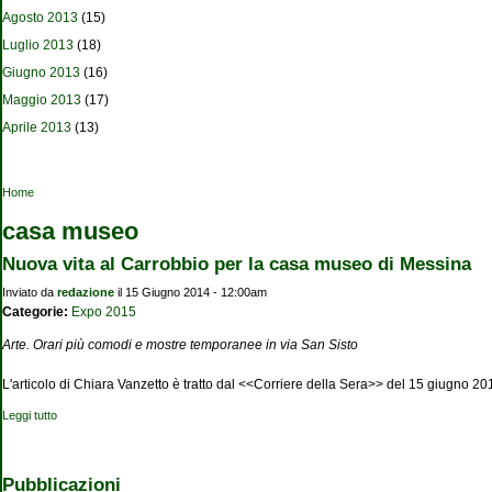
Agosto 2013
(15)
Luglio 2013
(18)
Giugno 2013
(16)
Maggio 2013
(17)
Aprile 2013
(13)
Tu sei qui
Home
casa museo
Nuova vita al Carrobbio per la casa museo di Messina
Inviato da
redazione
il 15 Giugno 2014 - 12:00am
Categorie:
Expo 2015
Arte. Orari più comodi e mostre temporanee in via San Sisto
L'articolo di Chiara Vanzetto è tratto dal <<Corriere della Sera>> del 15 giugno 20
Leggi tutto
su Nuova vita al Carrobbio per la casa museo di Messina
Pubblicazioni