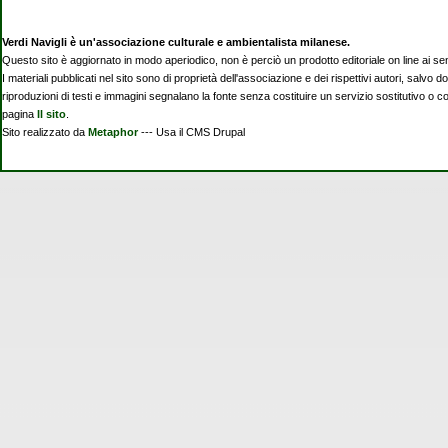
Verdi Navigli è un'associazione culturale e ambientalista milanese.
Questo sito è aggiornato in modo aperiodico, non è perciò un prodotto editoriale on line ai se
I materiali pubblicati nel sito sono di proprietà dell'associazione e dei rispettivi autori, salvo d
riproduzioni di testi e immagini segnalano la fonte senza costituire un servizio sostitutivo o 
pagina
Il sito
.
Sito realizzato da
Metaphor
--- Usa il CMS Drupal