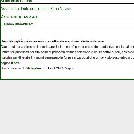
Storia della Barona
Assemblea degli abitanti della Zona Navigli
Da una terra inospitale
L'allievo dimenticato
Verdi Navigli è un'associazione culturale e ambientalista milanese.
Questo sito è aggiornato in modo aperiodico, non è perciò un prodotto editoriale on line ai se
I materiali pubblicati nel sito sono di proprietà dell'associazione e dei rispettivi autori, salvo d
riproduzioni di testi e immagini segnalano la fonte senza costituire un servizio sostitutivo o 
pagina
Il sito
.
Sito realizzato da
Metaphor
--- Usa il CMS Drupal