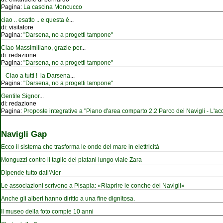
Pagina:
La cascina Moncucco
ciao .. esatto .. e questa è
...
di:
visitatore
Pagina:
"Darsena, no a progetti tampone"
Ciao Massimiliano, grazie per
...
di:
redazione
Pagina:
"Darsena, no a progetti tampone"
Ciao a tutti ! la Darsena
...
Pagina:
"Darsena, no a progetti tampone"
Gentile Signor
...
di:
redazione
Pagina:
Proposte integrative a "Piano d'area comparto 2.2 Parco dei Navigli - L'acqu
Navigli Gap
Ecco il sistema che trasforma le onde del mare in elettricità
Monguzzi contro il taglio dei platani lungo viale Zara
Dipende tutto dall'Aler
Le associazioni scrivono a Pisapia: «Riaprire le conche dei Navigli»
Anche gli alberi hanno diritto a una fine dignitosa.
Il museo della foto compie 10 anni