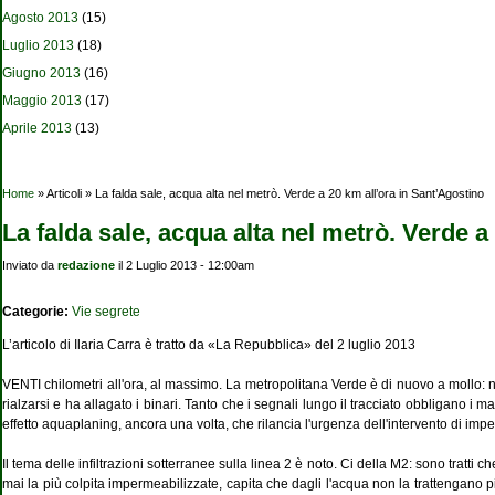
Agosto 2013
(15)
Luglio 2013
(18)
Giugno 2013
(16)
Maggio 2013
(17)
Aprile 2013
(13)
Tu sei qui
Home
» Articoli » La falda sale, acqua alta nel metrò. Verde a 20 km all’ora in Sant’Agostino
La falda sale, acqua alta nel metrò. Verde a
Inviato da
redazione
il 2 Luglio 2013 - 12:00am
Categorie:
Vie segrete
L’articolo di Ilaria Carra è tratto da «La Repubblica» del 2 luglio 2013
VENTI chilometri all'ora, al massimo. La metropolitana Verde è di nuovo a mollo: ne
rialzarsi e ha allagato i binari. Tanto che i segnali lungo il tracciato obbligano i 
effetto aquaplaning, ancora una volta, che rilancia l'urgenza dell'intervento di im
Il tema delle infiltrazioni sotterranee sulla linea 2 è noto. Ci della M2: sono tratti 
mai la più colpita impermeabilizzate, capita che dagli l'acqua non la trattengano p