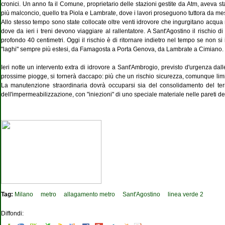
cronici. Un anno fa il Comune, proprietario delle stazioni gestite da Atm, aveva stanz
più malconcio, quello tra Piola e Lambrate, dove i lavori proseguono tuttora da mes
Allo stesso tempo sono state collocate oltre venti idrovore che ingurgitano acqua n
dove da ieri i treni devono viaggiare al rallentatore. A Sant'Agostino il rischio d
profondo 40 centimetri. Oggi il rischio è di ritornare indietro nel tempo se non s
"laghi" sempre più estesi, da Famagosta a Porta Genova, da Lambrate a Cimiano.
Ieri notte un intervento extra di idrovore a Sant'Ambrogio, previsto d'urgenza da
prossime piogge, si tornerà daccapo: più che un rischio sicurezza, comunque limitat
La manutenzione straordinaria dovrà occuparsi sia del consolidamento del terre
dell'impermeabilizzazione, con "iniezioni" di uno speciale materiale nelle pareti del
Tag:
Milano
metro
allagamento metro
Sant'Agostino
linea verde 2
Diffondi: