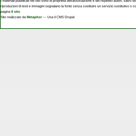
I materiali pubblicati nel sito sono di proprietà dell'associazione e dei rispettivi autori, salvo d
riproduzioni di testi e immagini segnalano la fonte senza costituire un servizio sostitutivo o 
pagina
Il sito
.
Sito realizzato da
Metaphor
--- Usa il CMS Drupal