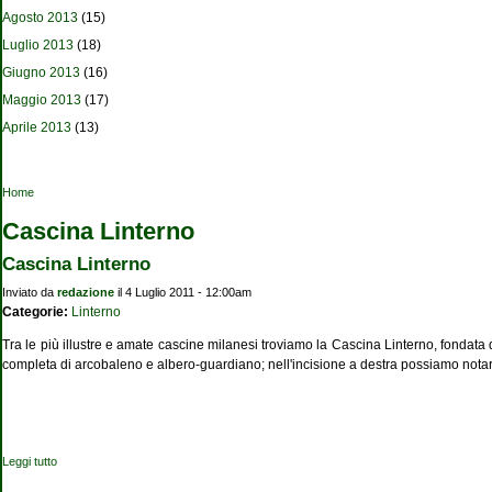
Agosto 2013
(15)
Luglio 2013
(18)
Giugno 2013
(16)
Maggio 2013
(17)
Aprile 2013
(13)
Tu sei qui
Home
Cascina Linterno
Cascina Linterno
Inviato da
redazione
il 4 Luglio 2011 - 12:00am
Categorie:
Linterno
Tra le più illustre e amate cascine milanesi troviamo la Cascina Linterno, fondat
completa di arcobaleno e albero-guardiano; nell'incisione a destra possiamo nota
Leggi tutto
su Cascina Linterno