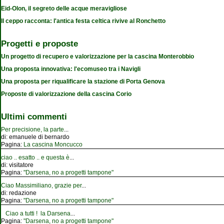
Eid-Olon, il segreto delle acque meravigliose
Il ceppo racconta: l'antica festa celtica rivive al Ronchetto
Progetti e proposte
Un progetto di recupero e valorizzazione per la cascina Monterobbio
Una proposta innovativa: l'ecomuseo tra i Navigli
Una proposta per riqualificare la stazione di Porta Genova
Proposte di valorizzazione della cascina Corio
Ultimi commenti
Per precisione, la parte
...
di:
emanuele di bernardo
Pagina:
La cascina Moncucco
ciao .. esatto .. e questa è
...
di:
visitatore
Pagina:
"Darsena, no a progetti tampone"
Ciao Massimiliano, grazie per
...
di:
redazione
Pagina:
"Darsena, no a progetti tampone"
Ciao a tutti ! la Darsena
...
Pagina:
"Darsena, no a progetti tampone"