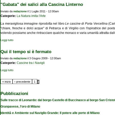
"Gabata" dei salici alla Cascina Linterno
Inviato da
redazione
il 1 Luglio 2011 - 12:00am
Categorie:
La Natura imita l'Arte
La meravigliosa immagine riprodotta nel libro
Le cascine di Porta Vercellina
(Cari
"chiare, fresche e dolci acque" di Petrarca e di Virgilio con l'ispiratrice del poeta
volendo possiamo anche rintracciare qualche monaco e varia umanità attratta dallo
Leggi tutto
su "Gabata" dei salici alla Cascina Linterno
Qui il tempo si è fermato
Inviato da
redazione
il 3 Giugno 2009 - 12:00am
Categorie:
Cascine tra i Navigli
Leggi tutto
su Qui il tempo si è fermato
Pagine
« inizio
‹ precedente
1
2
Pubblicazioni
Sulle tracce di Leonardo: dal borgo Castello di Buccinasco al borgo San Cristo
Granpavese, l'oro di Milano
Identità e Ambiente sul Naviglio Grande: Il potere alle porte di Milano