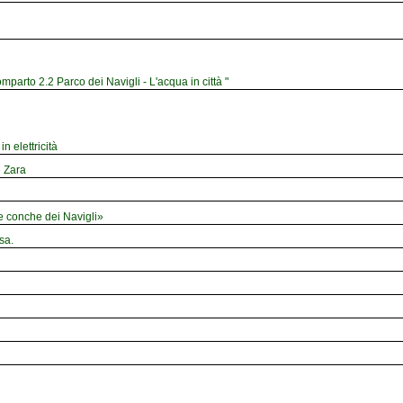
mparto 2.2 Parco dei Navigli - L'acqua in città "
n elettricità
e Zara
le conche dei Navigli»
sa.