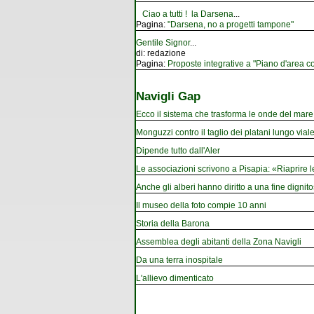
Ciao a tutti ! la Darsena
...
Pagina:
"Darsena, no a progetti tampone"
Gentile Signor
...
di:
redazione
Pagina:
Proposte integrative a "Piano d'area co
Navigli Gap
Ecco il sistema che trasforma le onde del mare i
Monguzzi contro il taglio dei platani lungo vial
Dipende tutto dall'Aler
Le associazioni scrivono a Pisapia: «Riaprire 
Anche gli alberi hanno diritto a una fine dignito
Il museo della foto compie 10 anni
Storia della Barona
Assemblea degli abitanti della Zona Navigli
Da una terra inospitale
L'allievo dimenticato