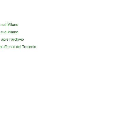
l sud Milano
l sud Milano
 apre l’archivio
n affresco del Trecento