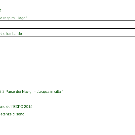
o
e respira il lago"
esi e lombarde
2 Parco dei Navigli - L'acqua in città "
sione dell’EXPO 2015
petenze ci sono