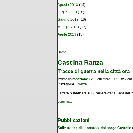
Agosto 2013
(15)
Luglio 2013
(18)
Giugno 2013
(16)
Maggio 2013
(17)
Aprile 2013
(13)
Tu sei qui
Home
Cascina Ranza
Tracce di guerra nella città ora 
Inviato da
redazione
il 29 Settembre 1999 - 8:58am
Categorie:
Ranza
Lettere pubblicate sul
Corriere della Sera
del 2
Leggi tutto
su Tracce di guerra nella città ora in pace
Pubblicazioni
Sulle tracce di Leonardo: dal borgo Castello