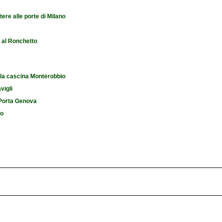
tere alle porte di Milano
e al Ronchetto
 la cascina Monterobbio
vigli
i Porta Genova
io