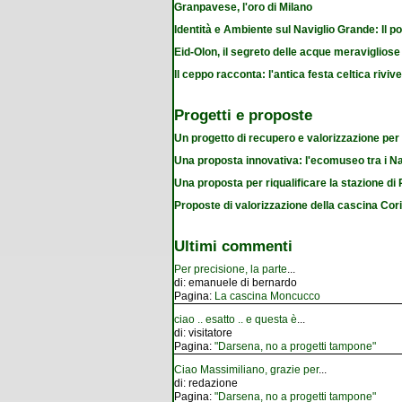
Granpavese, l'oro di Milano
Identità e Ambiente sul Naviglio Grande: Il po
Eid-Olon, il segreto delle acque meravigliose
Il ceppo racconta: l'antica festa celtica riviv
Progetti e proposte
Un progetto di recupero e valorizzazione per
Una proposta innovativa: l'ecomuseo tra i Na
Una proposta per riqualificare la stazione d
Proposte di valorizzazione della cascina Cor
Ultimi commenti
Per precisione, la parte
...
di:
emanuele di bernardo
Pagina:
La cascina Moncucco
ciao .. esatto .. e questa è
...
di:
visitatore
Pagina:
"Darsena, no a progetti tampone"
Ciao Massimiliano, grazie per
...
di:
redazione
Pagina:
"Darsena, no a progetti tampone"