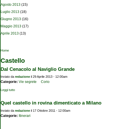
Agosto 2013
(15)
Luglio 2013
(18)
Giugno 2013
(16)
Maggio 2013
(17)
Aprile 2013
(13)
Tu sei qui
Home
Castello
Dal Cenacolo al Naviglio Grande
Inviato da
redazione
il 29 Aprile 2013 - 12:00am
Categorie:
Vie segrete
Corio
Leggi tutto
su Dal Cenacolo al Naviglio Grande
Quel castello in rovina dimenticato a Milano
Inviato da
redazione
il 17 Ottobre 2011 - 12:00am
Categorie:
Itinerari