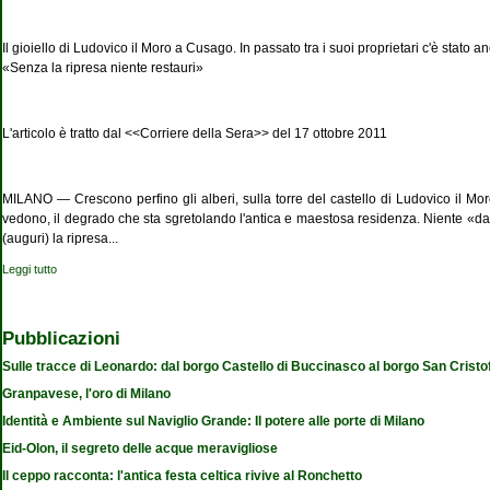
Il gioiello di Ludovico il Moro a Cusago. In passato tra i suoi proprietari c'è stato 
«Senza la ripresa niente restauri»
L'articolo è tratto dal <<Corriere della Sera>> del 17 ottobre 2011
MILANO — Crescono perfino gli alberi, sulla torre del castello di Ludovico il Mor
vedono, il degrado che sta sgretolando l'antica e maestosa residenza. Niente «da
(auguri) la ripresa...
Leggi tutto
su Quel castello in rovina dimenticato a Milano
Pubblicazioni
Sulle tracce di Leonardo: dal borgo Castello di Buccinasco al borgo San Cristo
Granpavese, l'oro di Milano
Identità e Ambiente sul Naviglio Grande: Il potere alle porte di Milano
Eid-Olon, il segreto delle acque meravigliose
Il ceppo racconta: l'antica festa celtica rivive al Ronchetto