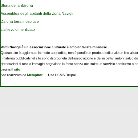
Storia della Barona
Assemblea degli abitanti della Zona Navigli
Da una terra inospitale
L'allievo dimenticato
Verdi Navigli è un'associazione culturale e ambientalista milanese.
Questo sito è aggiornato in modo aperiodico, non è perciò un prodotto editoriale on line ai se
I materiali pubblicati nel sito sono di proprietà dell'associazione e dei rispettivi autori, salvo d
riproduzioni di testi e immagini segnalano la fonte senza costituire un servizio sostitutivo o 
pagina
Il sito
.
Sito realizzato da
Metaphor
--- Usa il CMS Drupal