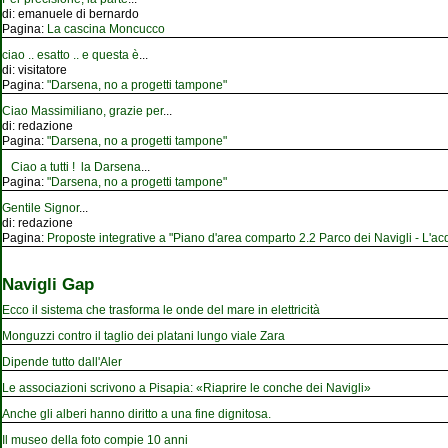
di:
emanuele di bernardo
Pagina:
La cascina Moncucco
ciao .. esatto .. e questa è
...
di:
visitatore
Pagina:
"Darsena, no a progetti tampone"
Ciao Massimiliano, grazie per
...
di:
redazione
Pagina:
"Darsena, no a progetti tampone"
Ciao a tutti ! la Darsena
...
Pagina:
"Darsena, no a progetti tampone"
Gentile Signor
...
di:
redazione
Pagina:
Proposte integrative a "Piano d'area comparto 2.2 Parco dei Navigli - L'acqu
Navigli Gap
Ecco il sistema che trasforma le onde del mare in elettricità
Monguzzi contro il taglio dei platani lungo viale Zara
Dipende tutto dall'Aler
Le associazioni scrivono a Pisapia: «Riaprire le conche dei Navigli»
Anche gli alberi hanno diritto a una fine dignitosa.
Il museo della foto compie 10 anni