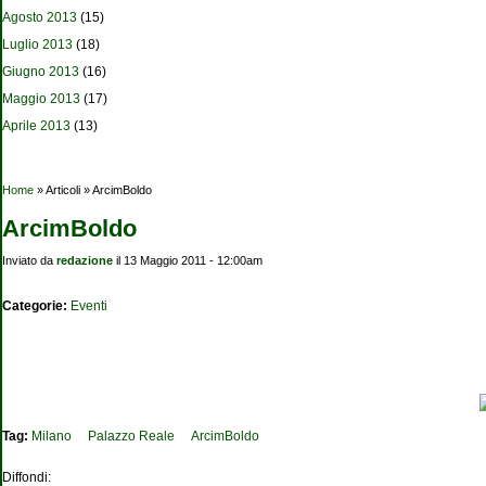
Agosto 2013
(15)
Luglio 2013
(18)
Giugno 2013
(16)
Maggio 2013
(17)
Aprile 2013
(13)
Tu sei qui
Home
» Articoli » ArcimBoldo
ArcimBoldo
Inviato da
redazione
il 13 Maggio 2011 - 12:00am
Categorie:
Eventi
Tag:
Milano
Palazzo Reale
ArcimBoldo
Diffondi: