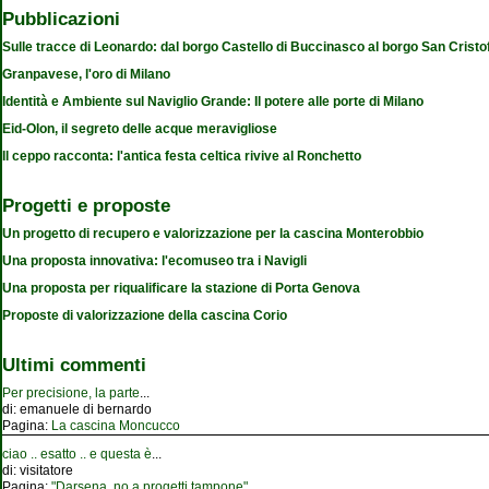
Pubblicazioni
Sulle tracce di Leonardo: dal borgo Castello di Buccinasco al borgo San Cristo
Granpavese, l'oro di Milano
Identità e Ambiente sul Naviglio Grande: Il potere alle porte di Milano
Eid-Olon, il segreto delle acque meravigliose
Il ceppo racconta: l'antica festa celtica rivive al Ronchetto
Progetti e proposte
Un progetto di recupero e valorizzazione per la cascina Monterobbio
Una proposta innovativa: l'ecomuseo tra i Navigli
Una proposta per riqualificare la stazione di Porta Genova
Proposte di valorizzazione della cascina Corio
Ultimi commenti
Per precisione, la parte
...
di:
emanuele di bernardo
Pagina:
La cascina Moncucco
ciao .. esatto .. e questa è
...
di:
visitatore
Pagina:
"Darsena, no a progetti tampone"