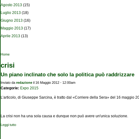
Agosto 2013
(15)
Luglio 2013
(18)
Giugno 2013
(16)
Maggio 2013
(17)
Aprile 2013
(13)
Tu sei qui
Home
crisi
Un piano inclinato che solo la politica può raddrizzare
Inviato da
redazione
il 16 Maggio 2012 - 12:00am
Categorie:
Expo 2015
L’articolo, di Giuseppe Sarcina, è tratto dal «Corriere della Sera» del 16 maggio 2
La crisi non ha una sola causa e dunque non può avere un'unica soluzione.
Leggi tutto
su Un piano inclinato che solo la politica può raddrizzare