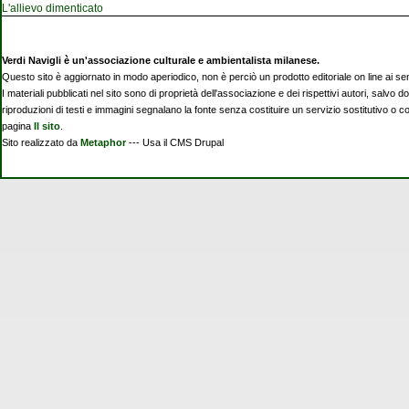
L'allievo dimenticato
Verdi Navigli è un'associazione culturale e ambientalista milanese.
Questo sito è aggiornato in modo aperiodico, non è perciò un prodotto editoriale on line ai se
I materiali pubblicati nel sito sono di proprietà dell'associazione e dei rispettivi autori, salvo d
riproduzioni di testi e immagini segnalano la fonte senza costituire un servizio sostitutivo o 
pagina
Il sito
.
Sito realizzato da
Metaphor
--- Usa il CMS Drupal