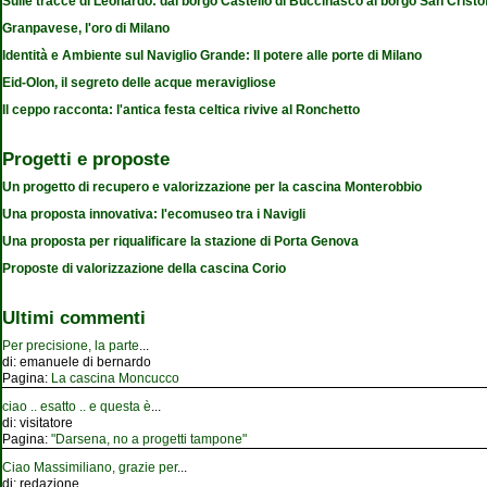
Sulle tracce di Leonardo: dal borgo Castello di Buccinasco al borgo San Cristo
Granpavese, l'oro di Milano
Identità e Ambiente sul Naviglio Grande: Il potere alle porte di Milano
Eid-Olon, il segreto delle acque meravigliose
Il ceppo racconta: l'antica festa celtica rivive al Ronchetto
Progetti e proposte
Un progetto di recupero e valorizzazione per la cascina Monterobbio
Una proposta innovativa: l'ecomuseo tra i Navigli
Una proposta per riqualificare la stazione di Porta Genova
Proposte di valorizzazione della cascina Corio
Ultimi commenti
Per precisione, la parte
...
di:
emanuele di bernardo
Pagina:
La cascina Moncucco
ciao .. esatto .. e questa è
...
di:
visitatore
Pagina:
"Darsena, no a progetti tampone"
Ciao Massimiliano, grazie per
...
di:
redazione