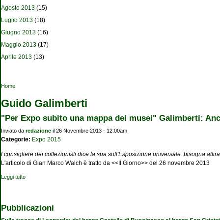
Agosto 2013
(15)
Luglio 2013
(18)
Giugno 2013
(16)
Maggio 2013
(17)
Aprile 2013
(13)
Tu sei qui
Home
Guido Galimberti
"Per Expo subito una mappa dei musei" Galimberti: Anch
Inviato da
redazione
il 26 Novembre 2013 - 12:00am
Categorie:
Expo 2015
l consigliere dei collezionisti dice la sua sull'Esposizione universale: bisogna attira
L'articolo di Gian Marco Walch è tratto da <<Il Giorno>> del 26 novembre 2013
Leggi tutto
su "Per Expo subito una mappa dei musei" Galimberti: Anche con l'arte si fa
business
Pubblicazioni