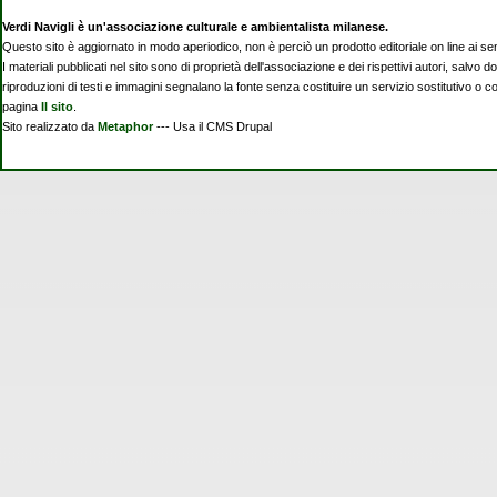
Verdi Navigli è un'associazione culturale e ambientalista milanese.
Questo sito è aggiornato in modo aperiodico, non è perciò un prodotto editoriale on line ai se
I materiali pubblicati nel sito sono di proprietà dell'associazione e dei rispettivi autori, salvo d
riproduzioni di testi e immagini segnalano la fonte senza costituire un servizio sostitutivo o 
pagina
Il sito
.
Sito realizzato da
Metaphor
--- Usa il CMS Drupal