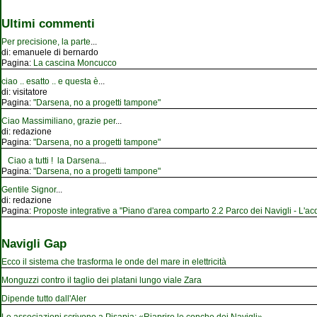
Ultimi commenti
Per precisione, la parte
...
di:
emanuele di bernardo
Pagina:
La cascina Moncucco
ciao .. esatto .. e questa è
...
di:
visitatore
Pagina:
"Darsena, no a progetti tampone"
Ciao Massimiliano, grazie per
...
di:
redazione
Pagina:
"Darsena, no a progetti tampone"
Ciao a tutti ! la Darsena
...
Pagina:
"Darsena, no a progetti tampone"
Gentile Signor
...
di:
redazione
Pagina:
Proposte integrative a "Piano d'area comparto 2.2 Parco dei Navigli - L'acqu
Navigli Gap
Ecco il sistema che trasforma le onde del mare in elettricità
Monguzzi contro il taglio dei platani lungo viale Zara
Dipende tutto dall'Aler
Le associazioni scrivono a Pisapia: «Riaprire le conche dei Navigli»