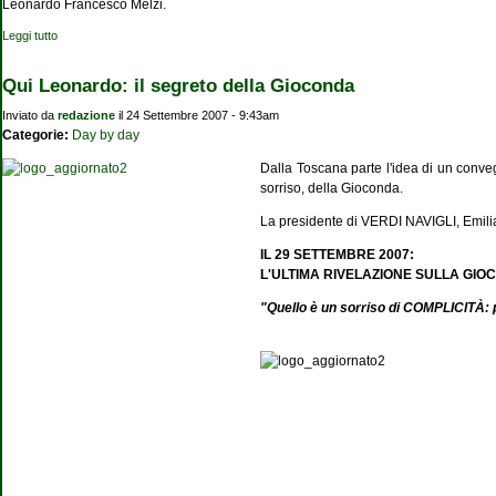
Leonardo Francesco Melzi.
Leggi tutto
su Lettera ai Musei: la riscoperta e valorizzazione della copia di Monna Lisa
Qui Leonardo: il segreto della Gioconda
Inviato da
redazione
il 24 Settembre 2007 - 9:43am
Categorie:
Day by day
Dalla Toscana parte l'idea di un convegn
sorriso, della Gioconda.
La presidente di VERDI NAVIGLI, Emilia 
IL 29 SETTEMBRE 2007:
L'ULTIMA RIVELAZIONE SULLA GI
"Quello è un sorriso di COMPLICITÀ: p