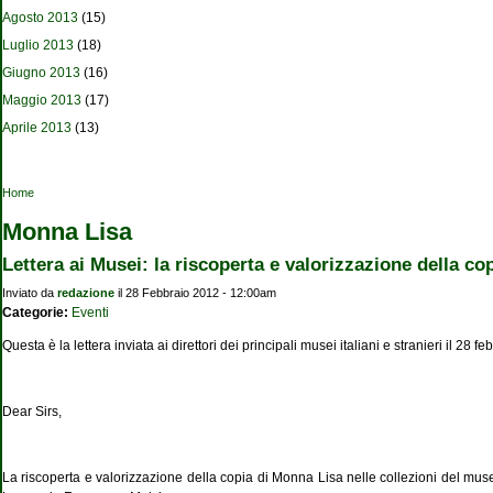
Agosto 2013
(15)
Luglio 2013
(18)
Giugno 2013
(16)
Maggio 2013
(17)
Aprile 2013
(13)
Tu sei qui
Home
Monna Lisa
Lettera ai Musei: la riscoperta e valorizzazione della co
Inviato da
redazione
il 28 Febbraio 2012 - 12:00am
Categorie:
Eventi
Questa è la lettera inviata ai direttori dei principali musei italiani e stranieri il 28 f
Dear Sirs,
La riscoperta e valorizzazione della copia di Monna Lisa nelle collezioni del mus