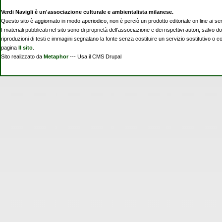
Verdi Navigli è un'associazione culturale e ambientalista milanese.
Questo sito è aggiornato in modo aperiodico, non è perciò un prodotto editoriale on line ai se
I materiali pubblicati nel sito sono di proprietà dell'associazione e dei rispettivi autori, salvo d
riproduzioni di testi e immagini segnalano la fonte senza costituire un servizio sostitutivo o 
pagina
Il sito
.
Sito realizzato da
Metaphor
--- Usa il CMS Drupal