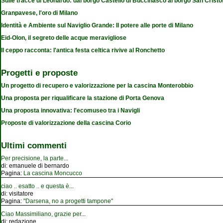
Sulle tracce di Leonardo: dal borgo Castello di Buccinasco al borgo San Cristo
Granpavese, l'oro di Milano
Identità e Ambiente sul Naviglio Grande: Il potere alle porte di Milano
Eid-Olon, il segreto delle acque meravigliose
Il ceppo racconta: l'antica festa celtica rivive al Ronchetto
Progetti e proposte
Un progetto di recupero e valorizzazione per la cascina Monterobbio
Una proposta per riqualificare la stazione di Porta Genova
Una proposta innovativa: l'ecomuseo tra i Navigli
Proposte di valorizzazione della cascina Corio
Ultimi commenti
Per precisione, la parte
...
di:
emanuele di bernardo
Pagina:
La cascina Moncucco
ciao .. esatto .. e questa è
...
di:
visitatore
Pagina:
"Darsena, no a progetti tampone"
Ciao Massimiliano, grazie per
...
di:
redazione