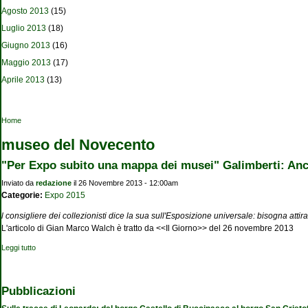
Agosto 2013
(15)
Luglio 2013
(18)
Giugno 2013
(16)
Maggio 2013
(17)
Aprile 2013
(13)
Tu sei qui
Home
museo del Novecento
"Per Expo subito una mappa dei musei" Galimberti: Anch
Inviato da
redazione
il 26 Novembre 2013 - 12:00am
Categorie:
Expo 2015
l consigliere dei collezionisti dice la sua sull'Esposizione universale: bisogna attira
L'articolo di Gian Marco Walch è tratto da <<Il Giorno>> del 26 novembre 2013
Leggi tutto
su "Per Expo subito una mappa dei musei" Galimberti: Anche con l'arte si fa
business
Pubblicazioni